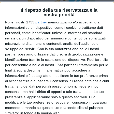
Il rispetto della tua riservatezza è la
nostra priorità
Noi e i nostri 1733
partner
memorizziamo e/o accediamo a
informazioni su un dispositivo, come i cookie, e trattiamo dati
4
personali, come identificatori univoci e informazioni standard
inviate da un dispositivo per annunci e contenuti personalizzati,
misurazione di annunci e contenuti, analisi dell'audience e
sviluppo dei servizi.
Con la tua autorizzazione noi e i nostri
Sono numerosi i messaggi di condoglianze diffusi in queste
partner possiamo utilizzare dati precisi di geolocalizzazione e
ore dagli esponenti politici biscegliesi per la scomparsa,
identificazione tramite la scansione del dispositivo. Puoi fare clic
all'età di 81 anni, dell'imprenditore Vito Mastrogiacomo.
per consentire a noi e ai nostri 1733 partner il trattamento per le
finalità sopra descritte. In alternativa puoi accedere a
«Il Divinæ Follie mi evoca sempre piacevoli ricordi. Per noi
informazioni più dettagliate e modificare le tue preferenze prima
che eravamo ragazzi negli anni '90 quello era il tempio del
di acconsentire o di negare il consenso.
Si rende noto che alcuni
trattamenti dei dati personali possono non richiedere il tuo
divertimento per eccellenza, il luogo dove trascorrere ore
consenso, ma hai il diritto di opporti a tale trattamento. Le tue
spensierate in amicizia e allegria, la discoteca che rendeva
preferenze si applicheranno solo a questo sito web. Puoi
famosa Bisceglie in tutta Italia, tanto da essere meta di
modificare le tue preferenze o revocare il consenso in qualsiasi
pullman da ogni parte del Paese» ha affermato il sindaco
momento tornando su questo sito e facendo clic sul pulsante
Angelantonio Angarano
.
"Privacy" in fondo alla pagina web.