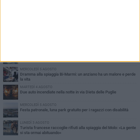
PIÙ LETTI QUESTA SETTIMANA
GIOVEDÌ 6 AGOSTO
Ragazzi biscegliesi diventano virali dopo un'esibizione
improvvisata in aeroporto a Roma-Fiumicino
MARTEDÌ 4 AGOSTO
Emergenza caldo, il Comune di Bisceglie attiva i "rifugi climatici"
MERCOLEDÌ 5 AGOSTO
Dramma alla spiaggia Bi-Marmi: un anziano ha un malore e perde
la vita
MARTEDÌ 4 AGOSTO
Due auto incendiate nella notte in via Dieta delle Puglie
MERCOLEDÌ 5 AGOSTO
Festa patronale, luna park gratuito per i ragazzi con disabilità
LUNEDÌ 3 AGOSTO
Turista francese raccoglie rifiuti alla spiaggia del Molo: «La gente
si sta ormai abituando»