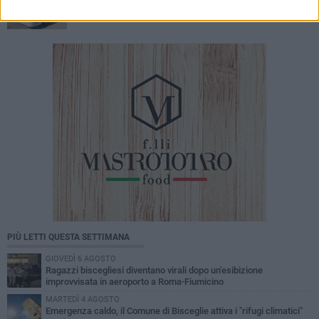
evacuate due famiglie
PIÙ LETTI QUESTA SETTIMANA
GIOVEDÌ 6 AGOSTO
Ragazzi biscegliesi diventano virali dopo un'esibizione
improvvisata in aeroporto a Roma-Fiumicino
MARTEDÌ 4 AGOSTO
Emergenza caldo, il Comune di Bisceglie attiva i "rifugi climatici"