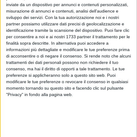
inviate da un dispositivo per annunci e contenuti personalizzati,
misurazione di annunci e contenuti, analisi dell'audience e
L'evento, come sempre, non sarà solo competizione:
sviluppo dei servizi.
Con la tua autorizzazione noi e i nostri
formazione, networking e divulgazione
arricchiranno il
partner possiamo utilizzare dati precisi di geolocalizzazione e
programma. Torna
Beer&Code
, il coding bootcamp,
identificazione tramite la scansione del dispositivo. Puoi fare clic
realizzati in collaborazione con i partner della
per consentire a noi e ai nostri 1733 partner il trattamento per le
manifestazione e guidati da
manager e docenti di primo
finalità sopra descritte. In alternativa puoi accedere a
piano
, per sviluppare competenze tecniche e strategiche.
informazioni più dettagliate e modificare le tue preferenze prima
Ampio spazio sarà dedicato anche al confronto aperto, con
di acconsentire o di negare il consenso.
Si rende noto che alcuni
trattamenti dei dati personali possono non richiedere il tuo
talk, panel e dibattiti
che vedranno protagoniste voci
consenso, ma hai il diritto di opporti a tale trattamento. Le tue
autorevoli del mondo
imprenditoriale, istituzionale,
preferenze si applicheranno solo a questo sito web. Puoi
culturale e musicale
, pronte a discutere le sfide della
modificare le tue preferenze o revocare il consenso in qualsiasi
trasformazione digitale e tecnologica in atto.
momento tornando su questo sito e facendo clic sul pulsante
"Privacy" in fondo alla pagina web.
Ma quella di quest'anno sarà anche un'edizione speciale con
l'inaugurazione di un nuovo percorso: nasce infatti la
Fondazione DigithON
, per espressa decisione
dell'associazione dare forma a un progetto ancora più
ambizioso. Dopo dieci anni, oltre
2.500 startup coinvolte
e
più di
200 milioni di euro tra fondi raccolti e investimenti
,