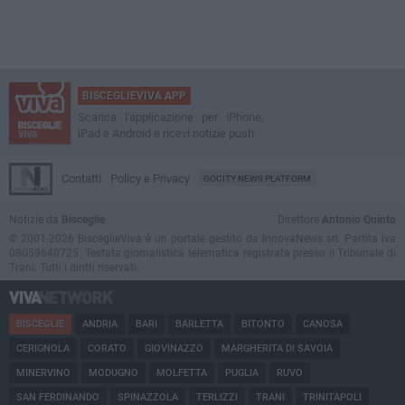
BISCEGLIEVIVA APP
Scarica l'applicazione per iPhone,
iPad e Android e ricevi notizie push
Contatti
Policy e Privacy
GOCITY NEWS PLATFORM
Notizie da
Bisceglie
Direttore
Antonio Quinto
© 2001-2026 BisceglieViva è un portale gestito da InnovaNews srl. Partita iva
08059640725. Testata giornalistica telematica registrata presso il Tribunale di
Trani. Tutti i diritti riservati.
BISCEGLIE
ANDRIA
BARI
BARLETTA
BITONTO
CANOSA
CERIGNOLA
CORATO
GIOVINAZZO
MARGHERITA DI SAVOIA
MINERVINO
MODUGNO
MOLFETTA
PUGLIA
RUVO
SAN FERDINANDO
SPINAZZOLA
TERLIZZI
TRANI
TRINITAPOLI