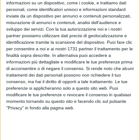
informazioni su un dispositivo, come i cookie, e trattiamo dati
personali, come identificatori univoci e informazioni standard
inviate da un dispositivo per annunci e contenuti personalizzati,
misurazione di annunci e contenuti, analisi dell'audience e
sviluppo dei servizi.
Con la tua autorizzazione noi e i nostri
215
partner possiamo utilizzare dati precisi di geolocalizzazione e
identificazione tramite la scansione del dispositivo. Puoi fare clic
per consentire a noi e ai nostri 1731 partner il trattamento per le
finalità sopra descritte. In alternativa puoi accedere a
Sarà inaugurato domenica 11 febbraio il ponte
informazioni più dettagliate e modificare le tue preferenze prima
ciclopedonale che passa sopra via della Repubblica
di acconsentire o di negare il consenso.
Si rende noto che alcuni
connettendo via dei Pescatori e via Prussiano. La Giunta
trattamenti dei dati personali possono non richiedere il tuo
Comunale di Bisceglie ha deliberato che si chiamerà "ponte
consenso, ma hai il diritto di opporti a tale trattamento. Le tue
preferenze si applicheranno solo a questo sito web. Puoi
dei pescatori", un omaggio ai tanti biscegliesi impegnati da
modificare le tue preferenze o revocare il consenso in qualsiasi
secoli in uno dei settori più storici, tradizionali e rilevanti
momento tornando su questo sito e facendo clic sul pulsante
della economia cittadina, la pesca. L'infrastruttura in legno è
"Privacy" in fondo alla pagina web.
installata proprio nei pressi di un murales "Umani in cima"
realizzato dallo street artist Daniele Geniale per il Cpia Bat,
incentrato proprio sul lavoro dei pescatori e sul legame di
Bisceglie con il mare.