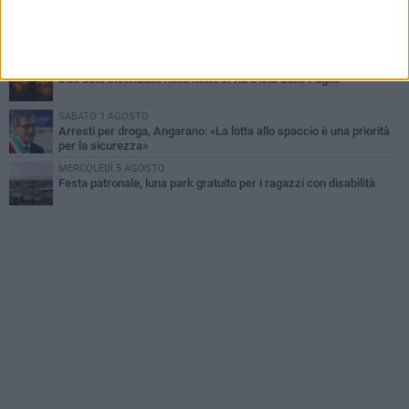
MERCOLEDÌ 5 AGOSTO
Dramma alla spiaggia Bi-Marmi: un anziano ha un malore e perde
la vita
MARTEDÌ 4 AGOSTO
Due auto incendiate nella notte in via Dieta delle Puglie
SABATO 1 AGOSTO
Arresti per droga, Angarano: «La lotta allo spaccio è una priorità
per la sicurezza»
MERCOLEDÌ 5 AGOSTO
Festa patronale, luna park gratuito per i ragazzi con disabilità