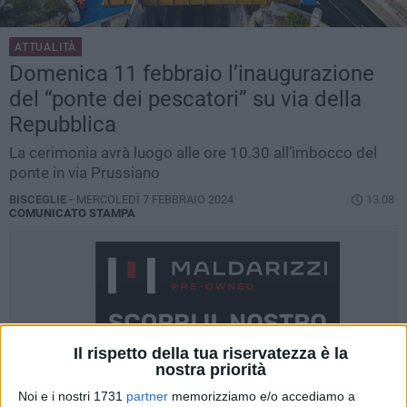
ATTUALITÀ
Domenica 11 febbraio l’inaugurazione
del “ponte dei pescatori” su via della
Repubblica
La cerimonia avrà luogo alle ore 10.30 all’imbocco del
ponte in via Prussiano
BISCEGLIE -
MERCOLEDÌ 7 FEBBRAIO 2024
13.08
COMUNICATO STAMPA
Il rispetto della tua riservatezza è la
nostra priorità
Noi e i nostri 1731
partner
memorizziamo e/o accediamo a