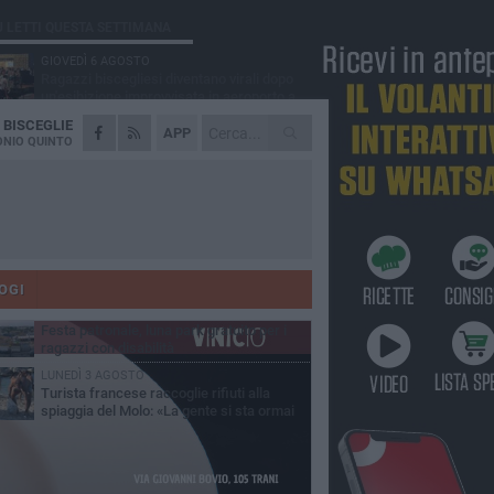
Ù LETTI QUESTA SETTIMANA
GIOVEDÌ 6 AGOSTO
Ragazzi biscegliesi diventano virali dopo
un'esibizione improvvisata in aeroporto a
ma-Fiumicino
A
BISCEGLIE
MARTEDÌ 4 AGOSTO
APP
Emergenza caldo, il Comune di Bisceglie
NIO QUINTO
attiva i "rifugi climatici"
MERCOLEDÌ 5 AGOSTO
Dramma alla spiaggia Bi-Marmi: un
anziano ha un malore e perde la vita
MARTEDÌ 4 AGOSTO
Due auto incendiate nella notte in via Dieta
delle Puglie
OGI
MERCOLEDÌ 5 AGOSTO
Festa patronale, luna park gratuito per i
ragazzi con disabilità
LUNEDÌ 3 AGOSTO
Turista francese raccoglie rifiuti alla
spiaggia del Molo: «La gente si sta ormai
ituando»