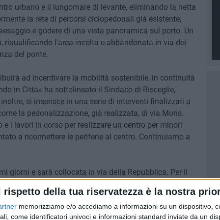
entro urbano e il lungomare di levante, eliminando la netta
rmente la rete di percorsi ciclopedonali già esistente,
 paesaggio e godere di una vista panoramica sul porto. Un
 riqualificando l'area incolta e abbandonata in via dei
enza del ponte.
ibuirà ad incentivare la mobilità sostenibile, in continuità
ndo in Città» ha sottolineato il Sindaco di Bisceglie,
tre, si inserisce in una serie di interventi finalizzati a
, come la pedonalizzazione, già realizzata, di via Mons.
 i lavori in corso per realizzare un centro per minori
tato a riconnettere le periferie al centro. Continuiamo a
i giorni e sarà collocata in via della Repubblica. Per il
piego di un veicolo eccezionale.
l rispetto della tua riservatezza è la nostra prior
artner
memorizziamo e/o accediamo a informazioni su un dispositivo, c
a giornata del 14 dicembre, dalle 10:00 fino alla fine delle
ali, come identificatori univoci e informazioni standard inviate da un di
sta con rimozione forzata in Viale Calace (tra via degli