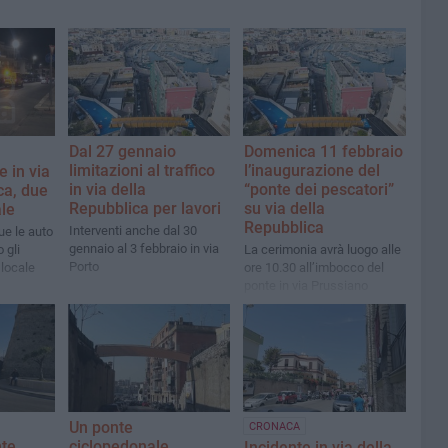
Dal 27 gennaio
Domenica 11 febbraio
limitazioni al traffico
l’inaugurazione del
e in via
in via della
“ponte dei pescatori”
ca, due
Repubblica per lavori
su via della
ale
Repubblica
Interventi anche dal 30
ue le auto
gennaio al 3 febbraio in via
 gli
La cerimonia avrà luogo alle
Porto
 locale
ore 10.30 all’imbocco del
ponte in via Prussiano
Un ponte
CRONACA
te
ciclopedonale
Incidente in via della