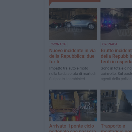
CRONACA
CRONACA
Nuovo incidente in via
Brutto incident
della Repubblica: due
della Repubbli
feriti
feriti in osped
Impatto tra auto e moto
Sono in totale cinq
nella tarda serata di martedì.
coinvolte. Sul posto
Sul posto i carabinieri
agenti della polizia
Arrivato il ponte ciclo
Trasporto e
pedonale che passerà
montaggio pon