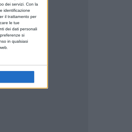
o dei servizi.
Con la
e identificazione
er il trattamento per
icare le tue
ti dei dati personali
 preferenze si
nso in qualsiasi
 web.