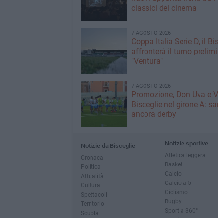
classici del cinema
7 AGOSTO 2026
Coppa Italia Serie D, il Bi
affronterà il turno prelimi
"Ventura"
7 AGOSTO 2026
Promozione, Don Uva e V
Bisceglie nel girone A: sa
ancora derby
Notizie sportive
Notizie da Bisceglie
Atletica leggera
Cronaca
Basket
Politica
Calcio
Attualità
Calcio a 5
Cultura
Ciclismo
Spettacoli
Rugby
Territorio
Sport a 360°
Scuola