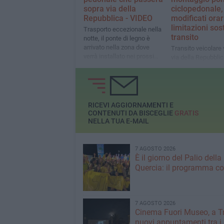
sopra via della
ciclopedonale,
Repubblica - VIDEO
modificati orar
limitazioni sos
Trasporto eccezionale nella
transito
notte, il ponte di legno è
arrivato nella zona dove
Transito veicolare 
verrà installato nei prossimi
via della Repubblica
giorni
Mercadante e via P
dalle ore 05:00 del
dicembre alle ore 
16 dicembre, eccet
residenti
RICEVI AGGIORNAMENTI E
CONTENUTI DA BISCEGLIE
GRATIS
NELLA TUA E-MAIL
7 AGOSTO 2026
È il giorno del Palio della
Quercia: il programma c
7 AGOSTO 2026
Cinema Fuori Museo, a Tr
nuovi appuntamenti tra i