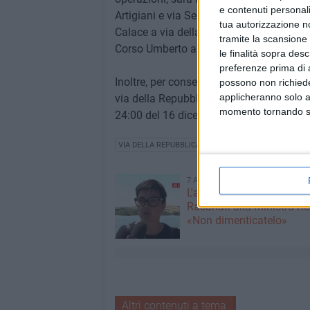
e contenuti personali
Artigiani e via Seminario); il divieto di
tua autorizzazione no
Calace a via della Repubblica); divieto 
tramite la scansione 
Corso Umberto a via Porto).
le finalità sopra des
preferenze prima di 
Inoltre, per consentire le operazioni di mo
possono non richieder
applicheranno solo a
via della Repubblica (tra via Mercadante 
momento tornando su 
24:00 del 16 dicembre, eccetto i resident
VIA DELLA REPUBBLICA
7 AGOSTO 2026
L'appello della moglie di
Racanati alla ministra Ro
«Non dimenticatelo»
Altri contenuti a tema