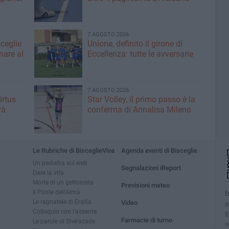
7 AGOSTO 2026
sceglie
Unione, definito il girone di
nare al
Eccellenza: tutte le avversarie
7 AGOSTO 2026
irtus
Star Volley, il primo passo è la
rà
conferma di Annalisa Mileno
Le Rubriche di BisceglieViva
Agenda eventi di Bisceglie
Un pediatra sul web
Segnalazioni iReport
Dare la vita
Morte di un gettonista
Previsioni meteo
Il Ponte dell'Almà
I
Le ragnatele di Ersilia
Video
R
Colloquio con l'assente
B
Farmacie di turno
Le parole di Sherazade
a