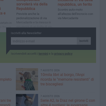
sorvolerà via della
repubblica, un ferito
i
Repubblica
Scontro auto-moto
ta e
Previste anche la
all'altezza dell'incrocio con
pedonalizzazione di via
via Mercadante
Mercadante e la messa in
vietato in
sicurezza di un tratto di via
 (tra via
Nazario Sauro
orto)
Iscriviti alla Newsletter
 15
24:00 del
Iscriviti
to i
Iscrivendoti accetti i
termini
e la
privacy policy
7 AGOSTO 2026
10mila libri al borgo, l'Anpi
ompleto
ricorda le "memorie resistenti" di
tre biscegliesi
7 AGOSTO 2026
ani tre
Serie A2, la Diaz nel girone C con
 grandi
altre 4 pugliesi: le avversarie