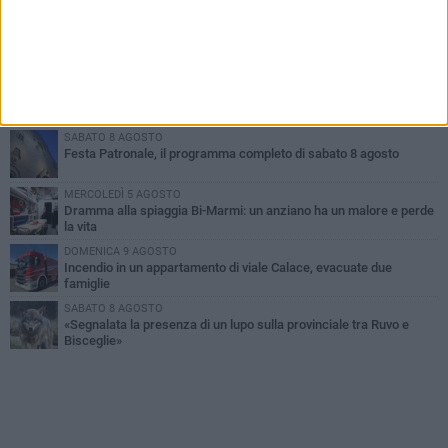
GIOVEDÌ 6 AGOSTO
Ragazzi biscegliesi diventano virali dopo un'esibizione
improvvisata in aeroporto a Roma-Fiumicino
MARTEDÌ 4 AGOSTO
Emergenza caldo, il Comune di Bisceglie attiva i "rifugi climatici"
SABATO 8 AGOSTO
Festa Patronale, il programma completo di sabato 8 agosto
MERCOLEDÌ 5 AGOSTO
Dramma alla spiaggia Bi-Marmi: un anziano ha un malore e perde
la vita
DOMENICA 9 AGOSTO
Incendio in un appartamento di viale Calace, evacuate due
famiglie
SABATO 8 AGOSTO
«Segnalata la presenza di un lupo sulla provinciale tra Ruvo e
Bisceglie»