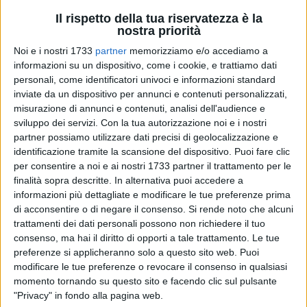
Il rispetto della tua riservatezza è la
nostra priorità
Noi e i nostri 1733
partner
memorizziamo e/o accediamo a
66
informazioni su un dispositivo, come i cookie, e trattiamo dati
personali, come identificatori univoci e informazioni standard
inviate da un dispositivo per annunci e contenuti personalizzati,
misurazione di annunci e contenuti, analisi dell'audience e
Tempestivo è stato l'intervento da parte dei militari della
sviluppo dei servizi.
Con la tua autorizzazione noi e i nostri
Tenenza dei Carabinieri di Bisceglie, agli ordini del Tenente
partner possiamo utilizzare dati precisi di geolocalizzazione e
Alessandro Rundo, che a seguito della denuncia sporta da
identificazione tramite la scansione del dispositivo. Puoi fare clic
una donna presso gli uffici della caserma nei confronti del
per consentire a noi e ai nostri 1733 partner il trattamento per le
suo ex compagno, la collocavano presso una struttura
finalità sopra descritte. In alternativa puoi accedere a
protetta.
informazioni più dettagliate e modificare le tue preferenze prima
di acconsentire o di negare il consenso.
Si rende noto che alcuni
trattamenti dei dati personali possono non richiedere il tuo
L'uomo non si rassegnava alla fine della relazione ed ha
consenso, ma hai il diritto di opporti a tale trattamento. Le tue
minacciato più volte la donna che se non fosse tornata con
preferenze si applicheranno solo a questo sito web. Puoi
lui "
l'avrebbe fatta saltare in aria
".
modificare le tue preferenze o revocare il consenso in qualsiasi
momento tornando su questo sito e facendo clic sul pulsante
Cosi è stata la prima volta quando lui ha fatto esplodere con
"Privacy" in fondo alla pagina web.