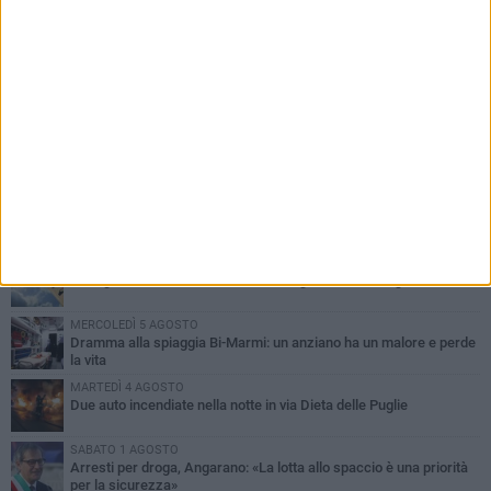
PIÙ LETTI QUESTA SETTIMANA
SABATO 1 AGOSTO
Contrasto allo spaccio di droga, due arresti dei carabinieri a
Bisceglie
MARTEDÌ 4 AGOSTO
Emergenza caldo, il Comune di Bisceglie attiva i "rifugi climatici"
MERCOLEDÌ 5 AGOSTO
Dramma alla spiaggia Bi-Marmi: un anziano ha un malore e perde
la vita
MARTEDÌ 4 AGOSTO
Due auto incendiate nella notte in via Dieta delle Puglie
SABATO 1 AGOSTO
Arresti per droga, Angarano: «La lotta allo spaccio è una priorità
per la sicurezza»