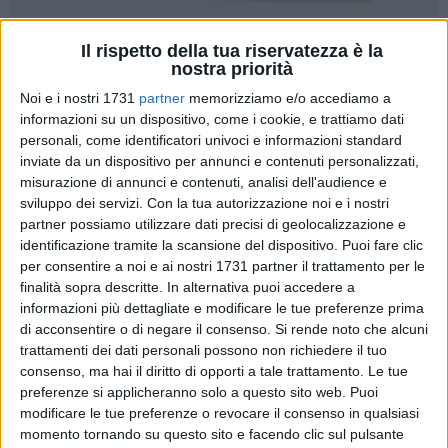
18
Il rispetto della tua riservatezza è la
nostra priorità
Noi e i nostri 1731
partner
memorizziamo e/o accediamo a
informazioni su un dispositivo, come i cookie, e trattiamo dati
Massiccia partecipazione al primo incontro organizzato
personali, come identificatori univoci e informazioni standard
dalla coalizione civica "Un passo alla svolta" per l'ascolto
inviate da un dispositivo per annunci e contenuti personalizzati,
delle istanze e delle proposte dei cittadini e la loro
misurazione di annunci e contenuti, analisi dell'audience e
implementazione nel dettagliato e concreto programma
sviluppo dei servizi.
Con la tua autorizzazione noi e i nostri
amministrativo che sarà sottoposto alla valutazione degli
partner possiamo utilizzare dati precisi di geolocalizzazione e
elettori.
identificazione tramite la scansione del dispositivo. Puoi fare clic
per consentire a noi e ai nostri 1731 partner il trattamento per le
finalità sopra descritte. In alternativa puoi accedere a
Nel tardo pomeriggio di lunedì 23 aprile, presso la Casa del
informazioni più dettagliate e modificare le tue preferenze prima
programma di via Monte San Michele, si è discusso in
di acconsentire o di negare il consenso.
Si rende noto che alcuni
particolare di ambiente, con l'apporto dell'esperto Mauro
trattamenti dei dati personali possono non richiedere il tuo
Sasso, presidente del gruppo Ripalta Area Protetta-
consenso, ma hai il diritto di opporti a tale trattamento. Le tue
Fondazione Pro Natura Bisceglie.
preferenze si applicheranno solo a questo sito web. Puoi
modificare le tue preferenze o revocare il consenso in qualsiasi
momento tornando su questo sito e facendo clic sul pulsante
Presente il candidato sindaco di "Un passo alla svolta"