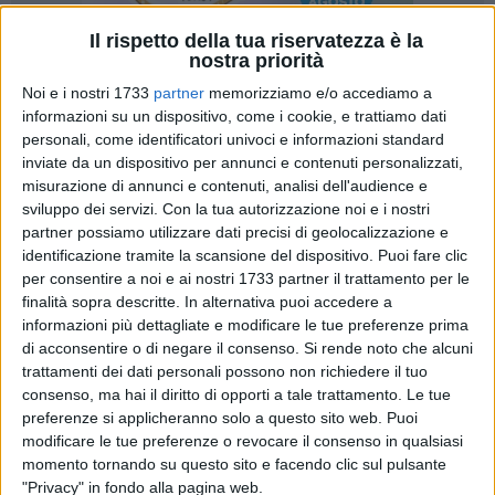
Il rispetto della tua riservatezza è la
nostra priorità
Noi e i nostri 1733
partner
memorizziamo e/o accediamo a
5
informazioni su un dispositivo, come i cookie, e trattiamo dati
personali, come identificatori univoci e informazioni standard
inviate da un dispositivo per annunci e contenuti personalizzati,
misurazione di annunci e contenuti, analisi dell'audience e
«Contrastare ogni forma di mafia e la corruzione, respingere
sviluppo dei servizi.
Con la tua autorizzazione noi e i nostri
le pressioni criminali, promuovere la legalità democratica
partner possiamo utilizzare dati precisi di geolocalizzazione e
dovrebbero essere sempre fra le motivazioni prioritarie di chi
identificazione tramite la scansione del dispositivo. Puoi fare clic
decide di impegnarsi in politica. E la motivazione deve
per consentire a noi e ai nostri 1733 partner il trattamento per le
tradursi in atti concreti». Così Roberta Rigante, consigliere
finalità sopra descritte. In alternativa puoi accedere a
comunale uscente e capolista di Bisceglie Svolta alle
informazioni più dettagliate e modificare le tue preferenze prima
di acconsentire o di negare il consenso.
Si rende noto che alcuni
comunali del 10 giugno, ha illustrato la decisione di
trattamenti dei dati personali possono non richiedere il tuo
sottoscrivere, senza indugio, l'appello di Avviso pubblico "7
consenso, ma hai il diritto di opporti a tale trattamento. Le tue
principi per una politica credibile e responsabile".
preferenze si applicheranno solo a questo sito web. Puoi
modificare le tue preferenze o revocare il consenso in qualsiasi
Avviso Pubblico è un'associazione che sul territorio
momento tornando su questo sito e facendo clic sul pulsante
nazionale mette in rete amministrazioni pubbliche e singoli
"Privacy" in fondo alla pagina web.