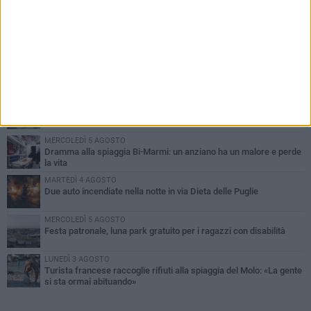
PIÙ LETTI QUESTA SETTIMANA
GIOVEDÌ 6 AGOSTO
Ragazzi biscegliesi diventano virali dopo un'esibizione
improvvisata in aeroporto a Roma-Fiumicino
MARTEDÌ 4 AGOSTO
Emergenza caldo, il Comune di Bisceglie attiva i "rifugi climatici"
MERCOLEDÌ 5 AGOSTO
Dramma alla spiaggia Bi-Marmi: un anziano ha un malore e perde
la vita
MARTEDÌ 4 AGOSTO
Due auto incendiate nella notte in via Dieta delle Puglie
MERCOLEDÌ 5 AGOSTO
Festa patronale, luna park gratuito per i ragazzi con disabilità
LUNEDÌ 3 AGOSTO
Turista francese raccoglie rifiuti alla spiaggia del Molo: «La gente
si sta ormai abituando»