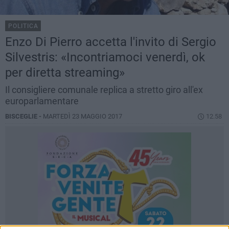
POLITICA
Enzo Di Pierro accetta l'invito di Sergio
Silvestris: «Incontriamoci venerdì, ok
per diretta streaming»
Il consigliere comunale replica a stretto giro all'ex
europarlamentare
BISCEGLIE -
MARTEDÌ 23 MAGGIO 2017
12.58