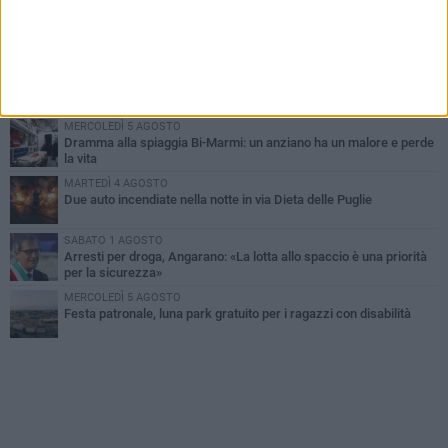
SABATO 1 AGOSTO
Contrasto allo spaccio di droga, due arresti dei carabinieri a
Bisceglie
MARTEDÌ 4 AGOSTO
Emergenza caldo, il Comune di Bisceglie attiva i "rifugi climatici"
MERCOLEDÌ 5 AGOSTO
Dramma alla spiaggia Bi-Marmi: un anziano ha un malore e perde
la vita
MARTEDÌ 4 AGOSTO
Due auto incendiate nella notte in via Dieta delle Puglie
SABATO 1 AGOSTO
Arresti per droga, Angarano: «La lotta allo spaccio è una priorità
per la sicurezza»
MERCOLEDÌ 5 AGOSTO
Festa patronale, luna park gratuito per i ragazzi con disabilità