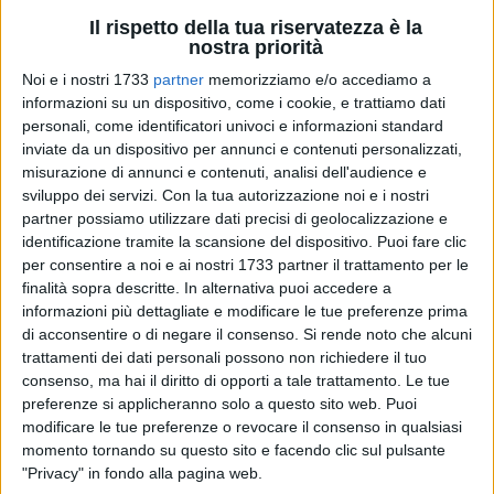
Il rispetto della tua riservatezza è la
nostra priorità
Noi e i nostri 1733
partner
memorizziamo e/o accediamo a
informazioni su un dispositivo, come i cookie, e trattiamo dati
19
A cura di
personali, come identificatori univoci e informazioni standard
VITO TROILO
inviate da un dispositivo per annunci e contenuti personalizzati,
misurazione di annunci e contenuti, analisi dell'audience e
sviluppo dei servizi.
Con la tua autorizzazione noi e i nostri
Non si è fatta attendere la risposta dell'amministrazione
partner possiamo utilizzare dati precisi di geolocalizzazione e
identificazione tramite la scansione del dispositivo. Puoi fare clic
comunale all'
invito rivolto da Sergio Silvestris
, che in una
per consentire a noi e ai nostri 1733 partner il trattamento per le
nota ha chiesto un confronto riguardo la situazione
finalità sopra descritte. In alternativa puoi accedere a
dell'igiene urbana.
informazioni più dettagliate e modificare le tue preferenze prima
di acconsentire o di negare il consenso.
Si rende noto che alcuni
Enzo Di Pierro, consigliere comunale delegato all'agricoltura
trattamenti dei dati personali possono non richiedere il tuo
e alla tutela ambientale dell'agro ha accolto l'appello
«dell'ex
consenso, ma hai il diritto di opporti a tale trattamento. Le tue
parlamentare Sergio Silvestris, ad un sereno confronto sulle
preferenze si applicheranno solo a questo sito web. Puoi
modificare le tue preferenze o revocare il consenso in qualsiasi
problematiche dell'abbandono dei rifiuti, che egli ha seguito
momento tornando su questo sito e facendo clic sul pulsante
nella nostra coalizione di governo negli anni 2006-2011.
"Privacy" in fondo alla pagina web.
Gradirei preliminarmente, e soltanto per la correttezza