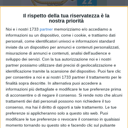
Il rispetto della tua riservatezza è la
nostra priorità
Noi e i nostri 1733
partner
memorizziamo e/o accediamo a
28
informazioni su un dispositivo, come i cookie, e trattiamo dati
personali, come identificatori univoci e informazioni standard
inviate da un dispositivo per annunci e contenuti personalizzati,
misurazione di annunci e contenuti, analisi dell'audience e
L'estate biscegliese è alle porte, molto più vicina di quanto si
sviluppo dei servizi.
Con la tua autorizzazione noi e i nostri
possa immaginare.
partner possiamo utilizzare dati precisi di geolocalizzazione e
identificazione tramite la scansione del dispositivo. Puoi fare clic
Il programma amministrativo del candidato sindaco
per consentire a noi e ai nostri 1733 partner il trattamento per le
Angelantonio Angarano e della sua ampia coalizione civica
finalità sopra descritte. In alternativa puoi accedere a
informazioni più dettagliate e modificare le tue preferenze prima
è in fase di costruzione col contributo attivo della
di acconsentire o di negare il consenso.
Si rende noto che alcuni
cittadinanza, dimostrato anche dalla lusinghiera
trattamenti dei dati personali possono non richiedere il tuo
partecipazione alla campagna d'ascolto avviata nelle scorse
consenso, ma hai il diritto di opporti a tale trattamento. Le tue
settimane (gli appuntamenti sono fissati ogni martedì e
preferenze si applicheranno solo a questo sito web. Puoi
giovedì dalle ore 18:00 alle ore 21:00 presso i locali di piazza
modificare le tue preferenze o revocare il consenso in qualsiasi
Vittorio Emanuele, 104).
momento tornando su questo sito e facendo clic sul pulsante