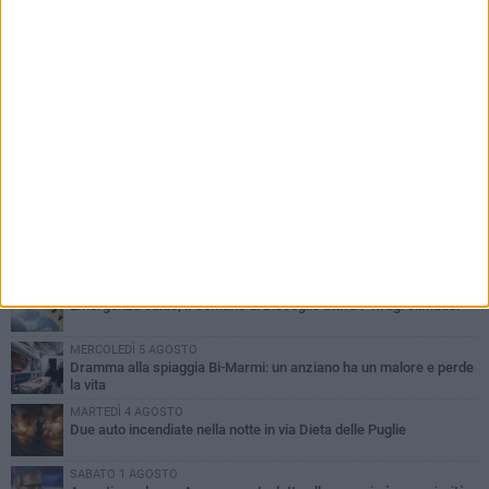
PIÙ LETTI QUESTA SETTIMANA
SABATO 1 AGOSTO
Contrasto allo spaccio di droga, due arresti dei carabinieri a
Bisceglie
MARTEDÌ 4 AGOSTO
Emergenza caldo, il Comune di Bisceglie attiva i "rifugi climatici"
MERCOLEDÌ 5 AGOSTO
Dramma alla spiaggia Bi-Marmi: un anziano ha un malore e perde
la vita
MARTEDÌ 4 AGOSTO
Due auto incendiate nella notte in via Dieta delle Puglie
SABATO 1 AGOSTO