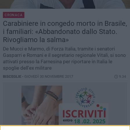
CRONACA
Carabiniere in congedo morto in Brasile,
i familiari: «Abbandonato dallo Stato.
Rivogliamo la salma»
De Mucci e Marmo, di Forza Italia, tramite i senatori
Gasparri e Romani e il segretario regionale Vitali, si sono
attivati presso la Farnesina per riportare in Italia le
spoglie dell'ex militare
BISCEGLIE -
GIOVEDÌ 30 NOVEMBRE 2017
9.34