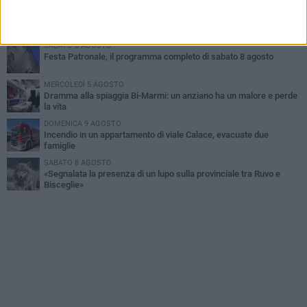
MARTEDÌ 4 AGOSTO
Emergenza caldo, il Comune di Bisceglie attiva i "rifugi climatici"
SABATO 8 AGOSTO
Festa Patronale, il programma completo di sabato 8 agosto
MERCOLEDÌ 5 AGOSTO
Dramma alla spiaggia Bi-Marmi: un anziano ha un malore e perde
la vita
DOMENICA 9 AGOSTO
Incendio in un appartamento di viale Calace, evacuate due
famiglie
SABATO 8 AGOSTO
«Segnalata la presenza di un lupo sulla provinciale tra Ruvo e
Bisceglie»