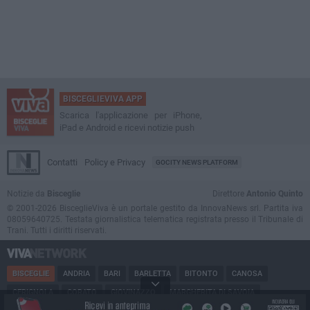
BISCEGLIEVIVA APP
Scarica l'applicazione per iPhone,
iPad e Android e ricevi notizie push
Contatti
Policy e Privacy
GOCITY NEWS PLATFORM
Notizie da
Bisceglie
Direttore
Antonio Quinto
© 2001-2026 BisceglieViva è un portale gestito da InnovaNews srl. Partita iva
08059640725. Testata giornalistica telematica registrata presso il Tribunale di
Trani. Tutti i diritti riservati.
BISCEGLIE
ANDRIA
BARI
BARLETTA
BITONTO
CANOSA
CERIGNOLA
CORATO
GIOVINAZZO
MARGHERITA DI SAVOIA