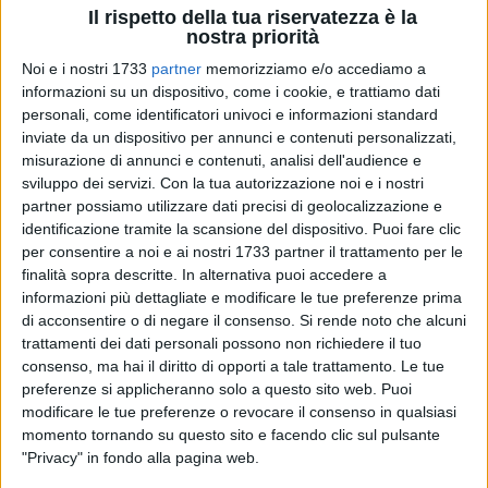
Il rispetto della tua riservatezza è la
nostra priorità
Noi e i nostri 1733
partner
memorizziamo e/o accediamo a
informazioni su un dispositivo, come i cookie, e trattiamo dati
personali, come identificatori univoci e informazioni standard
inviate da un dispositivo per annunci e contenuti personalizzati,
2
A cura di
misurazione di annunci e contenuti, analisi dell'audience e
SERENA FERRARA
sviluppo dei servizi.
Con la tua autorizzazione noi e i nostri
partner possiamo utilizzare dati precisi di geolocalizzazione e
identificazione tramite la scansione del dispositivo. Puoi fare clic
per consentire a noi e ai nostri 1733 partner il trattamento per le
La morte di Mario Simone, il 51enne carabiniere di origini
finalità sopra descritte. In alternativa puoi accedere a
biscegliesi in congedo trasferito in Brasile e barbaramente
informazioni più dettagliate e modificare le tue preferenze prima
ucciso a seguito dell'ennesima aggressione perpetrata da
di acconsentire o di negare il consenso.
Si rende noto che alcuni
alcuni malviventi, ha sconvolto l'opinione pubblica e toccato
trattamenti dei dati personali possono non richiedere il tuo
la politica.
consenso, ma hai il diritto di opporti a tale trattamento. Le tue
preferenze si applicheranno solo a questo sito web. Puoi
La tiepida risposta della Farnesina, che non ha manifestato
modificare le tue preferenze o revocare il consenso in qualsiasi
momento tornando su questo sito e facendo clic sul pulsante
disponibilità a farsi carico delle spese di trasporto della
"Privacy" in fondo alla pagina web.
salma, ha spinto il consigliere regionale Nino Marmo e il