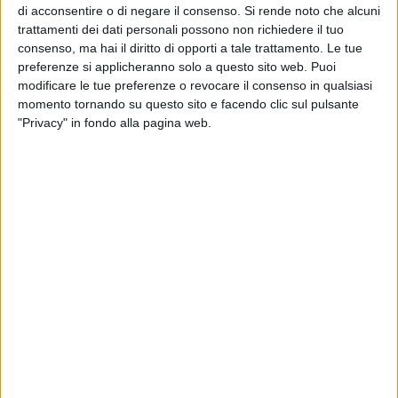
ha rimarcato di aver appreso del comunicato a seguito della
di acconsentire o di negare il consenso.
Si rende noto che alcuni
lettura degli organi di stampa e non direttamente dalla
trattamenti dei dati personali possono non richiedere il tuo
società, aggiungendo:
«Desidero ricordare al gestore del
consenso, ma hai il diritto di opporti a tale trattamento. Le tue
servizio che se Bisceglie ha raggiunto il 65% di percentuale
preferenze si applicheranno solo a questo sito web. Puoi
di raccolta differenziata il merito è esclusivamente dei tanti
modificare le tue preferenze o revocare il consenso in qualsiasi
momento tornando su questo sito e facendo clic sul pulsante
bravi e onesti cittadini biscegliesi, cioè la stragrande
"Privacy" in fondo alla pagina web.
maggioranza che, con grande senso civico e abnegazione, il
più delle volte senza un'adeguata campagna informativa,
hanno contribuito a questo successo.
Inutile ricordare alla società Ambiente 2.0 che gli standard di
pulizia e igiene della città non possono certo dirsi ottimali.
Nel secondo semestre del 2017 sono state elevate sanzioni
per inadempienze contrattuali per 80 mila euro circa, per la
maggior parte relative a inadempienze riconducibili al
servizio di spazzamento delle strade pubbliche»
ha
evidenziato Fata.
«In secondo luogo, per ciò che attiene agli strumenti di