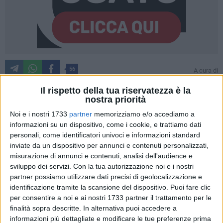
56
A cura di
VITO TROILO
Il rispetto della tua riservatezza è la
nostra priorità
Noi e i nostri 1733
partner
memorizziamo e/o accediamo a
Il sindaco facente funzioni Vittorio Fata ha replicato alla
informazioni su un dispositivo, come i cookie, e trattiamo dati
nota, diffusa attraverso i media, del Consorzio Ambiente 2.0
personali, come identificatori univoci e informazioni standard
riguardo le problematiche inerenti il servizio di igiene urbana,
inviate da un dispositivo per annunci e contenuti personalizzati,
cui abbiamo dato spazio sabato 6 gennaio
e attraverso la
misurazione di annunci e contenuti, analisi dell'audience e
quale l'azienda milanese ha espresso disappunto per
sviluppo dei servizi.
Con la tua autorizzazione noi e i nostri
l'attuale situazione chiedendo un incontro urgente alla
partner possiamo utilizzare dati precisi di geolocalizzazione e
controparte.
identificazione tramite la scansione del dispositivo. Puoi fare clic
per consentire a noi e ai nostri 1733 partner il trattamento per le
finalità sopra descritte. In alternativa puoi accedere a
Il massimo rappresentante dell'amministrazione comunale
informazioni più dettagliate e modificare le tue preferenze prima