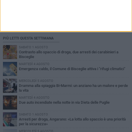
PIÙ LETTI QUESTA SETTIMANA
SABATO 1 AGOSTO
Contrasto allo spaccio di droga, due arresti dei carabinieri a
Bisceglie
MARTEDÌ 4 AGOSTO
Emergenza caldo, il Comune di Bisceglie attiva i "rifugi climatici"
MERCOLEDÌ 5 AGOSTO
Dramma alla spiaggia Bi-Marmi: un anziano ha un malore e perde
la vita
MARTEDÌ 4 AGOSTO
Due auto incendiate nella notte in via Dieta delle Puglie
SABATO 1 AGOSTO
Arresti per droga, Angarano: «La lotta allo spaccio è una priorità
per la sicurezza»
MERCOLEDÌ 5 AGOSTO