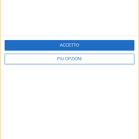
ACCETTO
Altri contenuti a tema
PIÙ OPZIONI
ATTUALITÀ
ATTUALITÀ
Angarano: «Danneggiata la
Bisceglie scende sotto il
foto-trappola dell'isola
60% di raccolta
ecologica in via Andria»
differenziata nel primo
semestre del 2026
La denuncia del sindaco: «Forzate