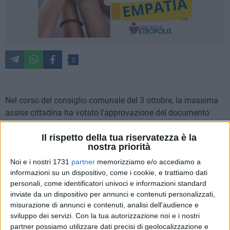
2
Nel corso del consiglio comunale del 3 ottobre, la massima
assise cittadina ha votato l'approvazione del documento
unico di programmazione per il triennio 2024-2026, che è
stato approvato con i soli voti della maggioranza (16).
Il rispetto della tua riservatezza è la
nostra priorità
L'opposizione si è espressa in maniera diametralmente
opposta, criticando il documento presentato
Noi e i nostri 1731
partner
memorizziamo e/o accediamo a
informazioni su un dispositivo, come i cookie, e trattiamo dati
dall'amministrazione.
personali, come identificatori univoci e informazioni standard
inviate da un dispositivo per annunci e contenuti personalizzati,
Francesco Spina
ha commentato così il programma:
misurazione di annunci e contenuti, analisi dell'audience e
«Nessun aiuto per le criticità sociali (ignorata la mia
sviluppo dei servizi.
Con la tua autorizzazione noi e i nostri
proposta di garantire la continuità di "Temenos"), nessun
partner possiamo utilizzare dati precisi di geolocalizzazione e