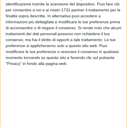
riferimento alle attività produttive, alla Zes, all'area
identificazione tramite la scansione del dispositivo. Puoi fare clic
industriale, alla sicurezza dei cittadini, al riuso delle acque
per consentire a noi e ai nostri 1731 partner il trattamento per le
finalità sopra descritte. In alternativa puoi accedere a
agricole in favore degli agricoltori. Ignorate dal Dup
informazioni più dettagliate e modificare le tue preferenze prima
presentato da Angarano anche le proposte dei programmi
di acconsentire o di negare il consenso.
Si rende noto che alcuni
amministrativi di Fata e del PD su sicurezza, comunità
trattamenti dei dati personali possono non richiedere il tuo
energetiche e Asi. Noi garantiamo coerenza e onestà
consenso, ma hai il diritto di opporti a tale trattamento. Le tue
intellettuale continuando a votare contro e a stare
preferenze si applicheranno solo a questo sito web. Puoi
all'opposizione, senza farci tentare da poltrone o interessi e
modificare le tue preferenze o revocare il consenso in qualsiasi
garantendo, solo per passione e rispetto del mandato
momento tornando su questo sito e facendo clic sul pulsante
"Privacy" in fondo alla pagina web.
elettorale, l'unico vero e solido baluardo di democrazia e
attenzione verso gli interessi dei cittadini».
Il video dell'intervento del consigliere prima del voto: