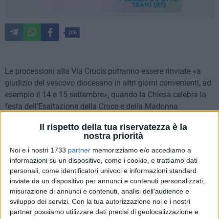
206
Le processioni alla Via Crucis potranno essere rinviate «a
giudizio del vescovo diocesano in altri giorni convenienti, ad
esempio il 14 e 15 settembre», quando la Chiesa celebra la
festa dell'Esaltazione della Croce e della Madonna
Addolorata. Sono questi i «suggerimenti» e le «indicazioni
Il rispetto della tua riservatezza è la
generali» contenuti nel decreto "In tempo di Coronavirus" del
nostra priorità
19 marzo scorso, inviato alle Conferenze episcopali dalla
Noi e i nostri 1733
partner
memorizziamo e/o accediamo a
Congregazione vaticana per il culto divino e la disciplina dei
informazioni su un dispositivo, come i cookie, e trattiamo dati
sacramenti e diffuso dal Cardinale prefetto Robert Sarah su
personali, come identificatori univoci e informazioni standard
mandato di papa Francesco, che hanno scatenato un
inviate da un dispositivo per annunci e contenuti personalizzati,
dibattito social negli ultimi giorni tra i fedeli ed appassionati
misurazione di annunci e contenuti, analisi dell'audience e
dei riti della Settimana Santa.
sviluppo dei servizi.
Con la tua autorizzazione noi e i nostri
partner possiamo utilizzare dati precisi di geolocalizzazione e