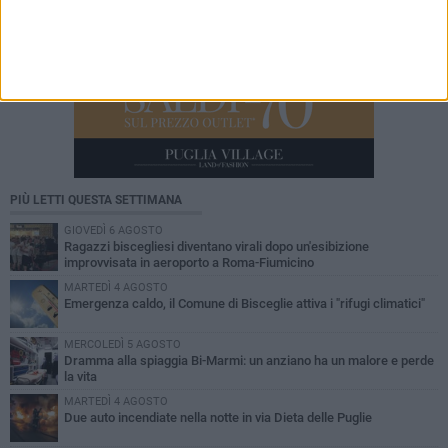
PIÙ LETTI QUESTA SETTIMANA
GIOVEDÌ 6 AGOSTO
Ragazzi biscegliesi diventano virali dopo un'esibizione
improvvisata in aeroporto a Roma-Fiumicino
MARTEDÌ 4 AGOSTO
Emergenza caldo, il Comune di Bisceglie attiva i "rifugi climatici"
MERCOLEDÌ 5 AGOSTO
Dramma alla spiaggia Bi-Marmi: un anziano ha un malore e perde
la vita
MARTEDÌ 4 AGOSTO
Due auto incendiate nella notte in via Dieta delle Puglie