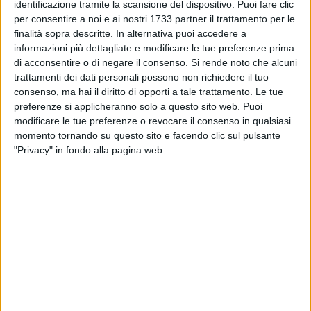
identificazione tramite la scansione del dispositivo. Puoi fare clic
Abbiamo quindi contattato
Sebastiano Marchese
-
per consentire a noi e ai nostri 1733 partner il trattamento per le
imprenditore locale e priore della Confraternita del Sacro
finalità sopra descritte. In alternativa puoi accedere a
Cuore di Gesù in Bisceglie, tra le più attive ed antiche della
informazioni più dettagliate e modificare le tue preferenze prima
città - che si fregia di portare in processione durante la
di acconsentire o di negare il consenso.
Si rende noto che alcuni
Settimana Santa il Simulacro del Gesù Morto, per chieder un
trattamenti dei dati personali possono non richiedere il tuo
suo pensiero in merito.
consenso, ma hai il diritto di opporti a tale trattamento. Le tue
preferenze si applicheranno solo a questo sito web. Puoi
modificare le tue preferenze o revocare il consenso in qualsiasi
«Per noi la Settimana Santa non è affatto un momento
momento tornando su questo sito e facendo clic sul pulsante
folkloristico ma soprattutto dal punto di vista spirituale è un
"Privacy" in fondo alla pagina web.
percorso di fede interiore che trova il culmine proprio nella
giornata della morte del Signore il venerdì che precede la
domenica di Pasqua.
Immaginare a questo punto poter far svolgere la Via Crucis
cittadina in un clima festoso qual è la vigilia della festa
patronale in onore della nostra Compatrona Madonna
Addolorata, è pura utopia» ha affermato.
La Confraternita del Sacro Cuore nasce ufficialmente il 28
febbraio del 1884 ma era già stata costituita in forma di