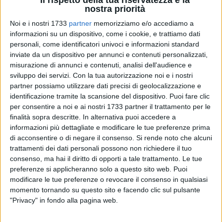
Il rispetto della tua riservatezza è la
nostra priorità
Noi e i nostri 1733
partner
memorizziamo e/o accediamo a
informazioni su un dispositivo, come i cookie, e trattiamo dati
personali, come identificatori univoci e informazioni standard
7
inviate da un dispositivo per annunci e contenuti personalizzati,
misurazione di annunci e contenuti, analisi dell'audience e
sviluppo dei servizi.
Con la tua autorizzazione noi e i nostri
Il presidente della Regione Puglia, Michele Emiliano, ha
partner possiamo utilizzare dati precisi di geolocalizzazione e
identificazione tramite la scansione del dispositivo. Puoi fare clic
firmato un'ordinanza urgente per tutelare la salute delle
per consentire a noi e ai nostri 1733 partner il trattamento per le
lavoratrici e dei lavoratori del settore agricolo durante i mesi
finalità sopra descritte. In alternativa puoi accedere a
estivi. La misura, con effetto immediato, vieta il lavoro
informazioni più dettagliate e modificare le tue preferenze prima
all'aperto in condizioni di esposizione prolungata al sole
di acconsentire o di negare il consenso.
Si rende noto che alcuni
dalle ore 12.30 alle 16.00 fino al 31 agosto 2024. Questo
trattamenti dei dati personali possono non richiedere il tuo
provvedimento si applica nelle aree e nei giorni con un livello
consenso, ma hai il diritto di opporti a tale trattamento. Le tue
di rischio termico alto.
preferenze si applicheranno solo a questo sito web. Puoi
modificare le tue preferenze o revocare il consenso in qualsiasi
momento tornando su questo sito e facendo clic sul pulsante
La decisione è stata presa per contrastare i pericoli legati
"Privacy" in fondo alla pagina web.
alla calura e alla prolungata esposizione ai raggi solari, che
possono causare stress termico e rappresentare un grave