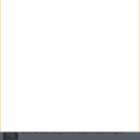
PIÙ LETTI QUESTA SETTIMANA
GIOVEDÌ 6 AGOSTO
Ragazzi biscegliesi diventano virali dopo un'esibizione
improvvisata in aeroporto a Roma-Fiumicino
MARTEDÌ 4 AGOSTO
Emergenza caldo, il Comune di Bisceglie attiva i "rifugi climatici"
SABATO 8 AGOSTO
Festa Patronale, il programma completo di sabato 8 agosto