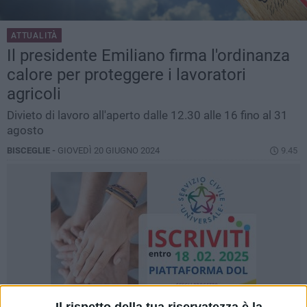
ATTUALITÀ
Il presidente Emiliano firma l'ordinanza
calore per proteggere i lavoratori
agricoli
Divieto di lavoro all'aperto dalle 12.30 alle 16 fino al 31
agosto
BISCEGLIE -
GIOVEDÌ 20 GIUGNO 2024
9.45