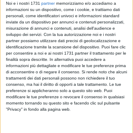
Noi e i nostri 1731
partner
memorizziamo e/o accediamo a
informazioni su un dispositivo, come i cookie, e trattiamo dati
personali, come identificatori univoci e informazioni standard
148
inviate da un dispositivo per annunci e contenuti personalizzati,
misurazione di annunci e contenuti, analisi dell'audience e
sviluppo dei servizi.
Con la tua autorizzazione noi e i nostri
partner possiamo utilizzare dati precisi di geolocalizzazione e
Il sangue freddo e la lucidità per intervenire e scongiurare il
identificazione tramite la scansione del dispositivo. Puoi fare clic
peggio. Mercoledì 10 aprile, in un noto supermercato di
per consentire a noi e ai nostri 1731 partner il trattamento per le
Bisceglie, un uomo di 53 anni è stato colto da malore e il
finalità sopra descritte. In alternativa puoi accedere a
tempestivo intervento di uno degli impiegati ha permesso di
informazioni più dettagliate e modificare le tue preferenze prima
salvargli la vita. Il cassiere, si è subito reso conto della
di acconsentire o di negare il consenso.
Si rende noto che alcuni
trattamenti dei dati personali possono non richiedere il tuo
gravità della situazione, iniziando immediatamente la
consenso, ma hai il diritto di opporti a tale trattamento. Le tue
rianimazione e ha allertato la dottoressa presente nel
preferenze si applicheranno solo a questo sito web. Puoi
supermercato per le visite periodiche del personale. All'arrivo
modificare le tue preferenze o revocare il consenso in qualsiasi
dei soccorritori del 118, l'uomo era già di nuovo cosciente e
momento tornando su questo sito e facendo clic sul pulsante
ora sta bene.
"Privacy" in fondo alla pagina web.
Enrico Monti, questo il nome del cassiere che ha salvato la
vita al cliente, è stato ricevuto a Palazzo San Domenico dal