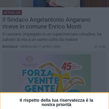
ATTUALITÀ
Il Sindaco Angelantonio Angarano
riceve in comune Enrico Monti
Il cassiere, impiegato in un supermercato cittadino, ha
salvato la vita a un uomo colto da malore
BISCEGLIE -
MERCOLEDÌ 17 APRILE 2024
19.00
Il rispetto della tua riservatezza è la
nostra priorità