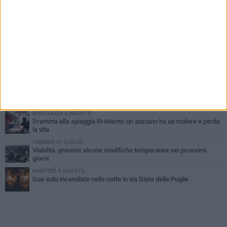
PIÙ LETTI QUESTA SETTIMANA
SABATO 1 AGOSTO
Contrasto allo spaccio di droga, due arresti dei carabinieri a
Bisceglie
VENERDÌ 31 LUGLIO
Torna l'appuntamento con la Pastasciutta antifascista a Bisceglie
MARTEDÌ 4 AGOSTO
Emergenza caldo, il Comune di Bisceglie attiva i "rifugi climatici"
MERCOLEDÌ 5 AGOSTO
Dramma alla spiaggia Bi-Marmi: un anziano ha un malore e perde
la vita
VENERDÌ 31 LUGLIO
Viabilità, previste alcune modifiche temporanee nei prossimi
giorni
MARTEDÌ 4 AGOSTO
Due auto incendiate nella notte in via Dieta delle Puglie