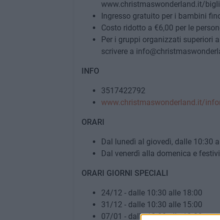
www.christmaswonderland.it/bigliet
Ingresso gratuito per i bambini fin
Costo ridotto a €6,00 per le person
Per i gruppi organizzati superiori 
scrivere a info@christmaswonderla
INFO
3517422792
www.christmaswonderland.it/info
ORARI
Dal lunedì al giovedì, dalle 10:30 a
Dal venerdì alla domenica e festivi,
ORARI GIORNI SPECIALI
24/12 - dalle 10:30 alle 18:00
31/12 - dalle 10:30 alle 15:00
07/01 - dalle 10:30 alle 13:00