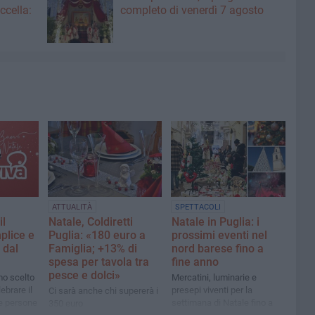
ccella:
completo di venerdì 7 agosto
ATTUALITÀ
SPETTACOLI
il
Natale, Coldiretti
Natale in Puglia: i
plice e
Puglia: «180 euro a
prossimi eventi nel
 dal
Famiglia; +13% di
nord barese fino a
spesa per tavola tra
fine anno
pesce e dolci»
o scelto
Mercatini, luminarie e
lebrare il
presepi viventi per la
Ci sarà anche chi supererà i
le persone
settimana di Natale fino a
350 euro