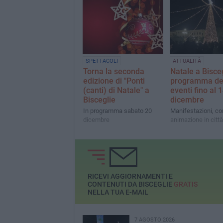
e il legame con le 
città
SPETTACOLI
ATTUALITÀ
Torna la seconda
Natale a Biscegl
edizione di "Ponti
programma de
(canti) di Natale" a
eventi fino al 
Bisceglie
dicembre
In programma sabato 20
Manifestazioni, co
dicembre
animazione in città
RICEVI AGGIORNAMENTI E
CONTENUTI DA BISCEGLIE
GRATIS
NELLA TUA E-MAIL
7 AGOSTO 2026