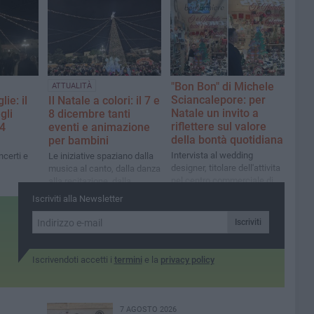
nostre
Capodanno
"Bon Bon" di Michele
ATTUALITÀ
Sciancalepore: per
ie: il
Il Natale a colori: il 7 e
Natale un invito a
gli
8 dicembre tanti
riflettere sul valore
14
eventi e animazione
della bontà quotidiana
per bambini
Intervista al wedding
ncerti e
Le iniziative spaziano dalla
designer, titolare dell'attivita
musica al canto, dalla danza
nel centro commerciale di
alla recitazione, dalla
Molfetta
tradizione all’artigianato. Il
Iscriviti alla Newsletter
filo conduttore è la
solidarietà
Iscriviti
Iscrivendoti accetti i
termini
e la
privacy policy
7 AGOSTO 2026