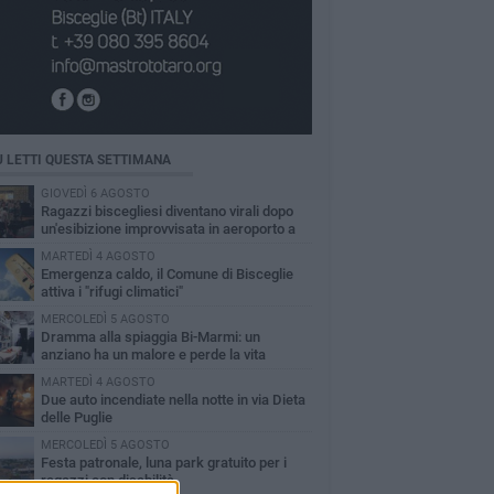
Ù LETTI QUESTA SETTIMANA
GIOVEDÌ 6 AGOSTO
Ragazzi biscegliesi diventano virali dopo
un'esibizione improvvisata in aeroporto a
ma-Fiumicino
MARTEDÌ 4 AGOSTO
Emergenza caldo, il Comune di Bisceglie
attiva i "rifugi climatici"
MERCOLEDÌ 5 AGOSTO
Dramma alla spiaggia Bi-Marmi: un
anziano ha un malore e perde la vita
MARTEDÌ 4 AGOSTO
Due auto incendiate nella notte in via Dieta
delle Puglie
MERCOLEDÌ 5 AGOSTO
Festa patronale, luna park gratuito per i
ragazzi con disabilità