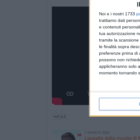
I
Noi e i nostri 1733
p
trattiamo dati person
e contenuti personali
tua autorizzazione no
tramite la scansione 
le finalità sopra des
preferenze prima di 
possono non richieder
applicheranno solo a
momento tornando su 
NATALE
7 AGOSTO 2026
L'appello della moglie di