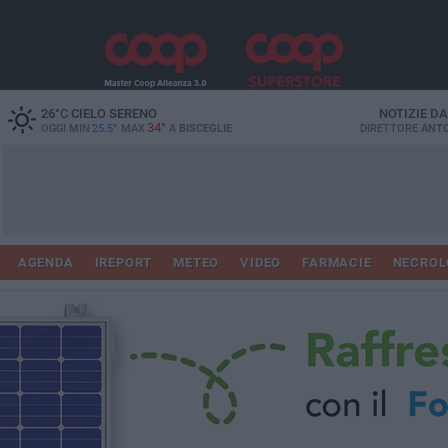
26
°C
CIELO SERENO
NOTIZIE D
34°
OGGI MIN
25.5°
MAX
A
BISCEGLIE
DIRETTORE
ANTO
AGENDA
IREPORT
METEO
VIDEO
FARMACIE
NECROL