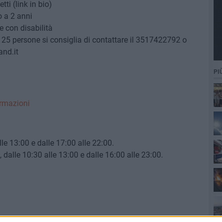
ti (link in bio)
o a 2 anni
e con disabilità
a 25 persone si consiglia di contattare il 3517422792 o
nd.it
PI
rmazioni
Ro
lle 13:00 e dalle 17:00 alle 22:00.
 dalle 10:30 alle 13:00 e dalle 16:00 alle 23:00.