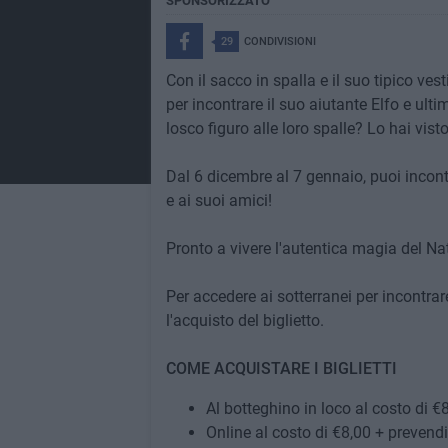
SPONSORIZZATO
29
CONDIVISIONI
Con il sacco in spalla e il suo tipico ves
per incontrare il suo aiutante Elfo e ult
losco figuro alle loro spalle? Lo hai vist
Dal 6 dicembre al 7 gennaio, puoi incont
e ai suoi amici!
Pronto a vivere l'autentica magia del Nat
Per accedere ai sotterranei per incontrar
l'acquisto del biglietto.
COME ACQUISTARE I BIGLIETTI
Al botteghino in loco al costo di €
Online al costo di €8,00 + prevend