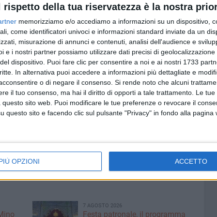
l rispetto della tua riservatezza è la nostra prior
artner
memorizziamo e/o accediamo a informazioni su un dispositivo, c
ab
ali, come identificatori univoci e informazioni standard inviate da un di
zzati, misurazione di annunci e contenuti, analisi dell'audience e svilupp
i e i nostri partner possiamo utilizzare dati precisi di geolocalizzazione 
del dispositivo. Puoi fare clic per consentire a noi e ai nostri 1733 partn
critte. In alternativa puoi accedere a informazioni più dettagliate e modif
acconsentire o di negare il consenso.
Si rende noto che alcuni trattamen
e il tuo consenso, ma hai il diritto di opporti a tale trattamento. Le tue
 questo sito web. Puoi modificare le tue preferenze o revocare il conse
questo sito e facendo clic sul pulsante "Privacy" in fondo alla pagina
PIÙ OPZIONI
ACCETTO
7 AGOSTO 2026
 Mino
Festa patronale, il programma