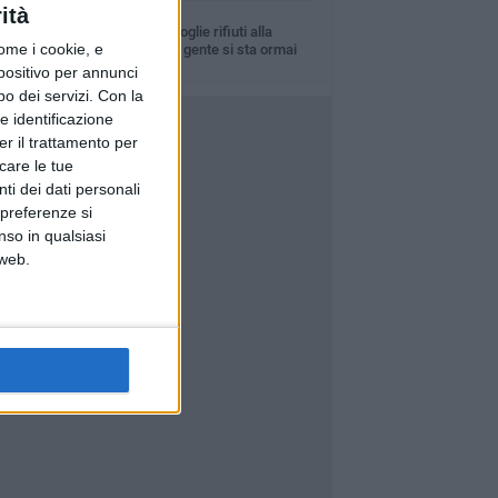
ità
LUNEDÌ 3 AGOSTO
Turista francese raccoglie rifiuti alla
ome i cookie, e
spiaggia del Molo: «La gente si sta ormai
ituando»
spositivo per annunci
o dei servizi.
Con la
e identificazione
er il trattamento per
icare le tue
ti dei dati personali
 preferenze si
nso in qualsiasi
 web.