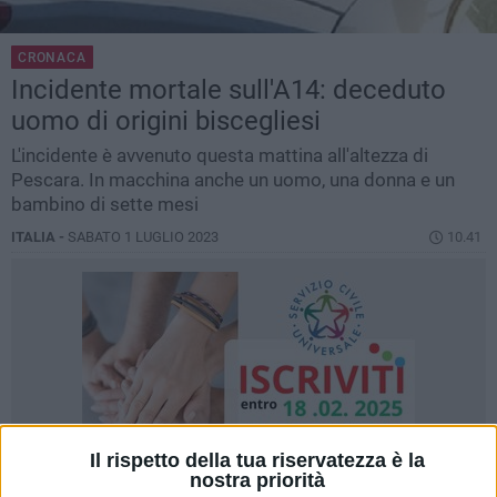
CRONACA
Incidente mortale sull'A14: deceduto
uomo di origini biscegliesi
L'incidente è avvenuto questa mattina all'altezza di
Pescara. In macchina anche un uomo, una donna e un
bambino di sette mesi
ITALIA -
SABATO 1 LUGLIO 2023
10.41
Il rispetto della tua riservatezza è la
nostra priorità