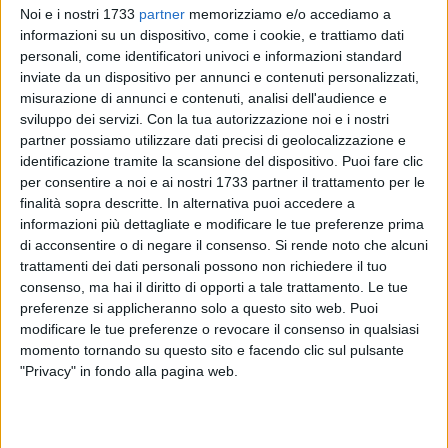
Noi e i nostri 1733
partner
memorizziamo e/o accediamo a
informazioni su un dispositivo, come i cookie, e trattiamo dati
personali, come identificatori univoci e informazioni standard
inviate da un dispositivo per annunci e contenuti personalizzati,
138
misurazione di annunci e contenuti, analisi dell'audience e
sviluppo dei servizi.
Con la tua autorizzazione noi e i nostri
partner possiamo utilizzare dati precisi di geolocalizzazione e
identificazione tramite la scansione del dispositivo. Puoi fare clic
Continuano gli incidenti sulla A14. Questa mattina intorno
per consentire a noi e ai nostri 1733 partner il trattamento per le
alle 7 una vettura si è scontrata contro il guardrail tra il
finalità sopra descritte. In alternativa puoi accedere a
casello di Ancona sud e Loreto-Porto Recanati provocando
informazioni più dettagliate e modificare le tue preferenze prima
un morto e tre feriti tra cui un bambino di sette mesi.
di acconsentire o di negare il consenso.
Si rende noto che alcuni
trattamenti dei dati personali possono non richiedere il tuo
Stando a quanto comunica il gruppo Autostrade,
consenso, ma hai il diritto di opporti a tale trattamento. Le tue
preferenze si applicheranno solo a questo sito web. Puoi
nell'incidente che ha coinvolto una Suzuki che viaggiava in
modificare le tue preferenze o revocare il consenso in qualsiasi
direzione sud ha perso la vita un 58enne di origini biscegliesi
momento tornando su questo sito e facendo clic sul pulsante
seduto sul sedile anteriore destro. In macchina con lui
"Privacy" in fondo alla pagina web.
c'erano anche un uomo, alla guida del veicolo, una donna e
un bimbo di sette mesi che sono feriti e sono stati trasportati
all'ospedale di Torrette non in pericolo di vita. La famiglia,