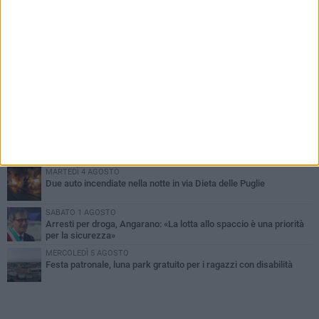
PIÙ LETTI QUESTA SETTIMANA
SABATO 1 AGOSTO
Contrasto allo spaccio di droga, due arresti dei carabinieri a
Bisceglie
MARTEDÌ 4 AGOSTO
Emergenza caldo, il Comune di Bisceglie attiva i "rifugi climatici"
MERCOLEDÌ 5 AGOSTO
Dramma alla spiaggia Bi-Marmi: un anziano ha un malore e perde
la vita
MARTEDÌ 4 AGOSTO
Due auto incendiate nella notte in via Dieta delle Puglie
SABATO 1 AGOSTO
Arresti per droga, Angarano: «La lotta allo spaccio è una priorità
per la sicurezza»
MERCOLEDÌ 5 AGOSTO
Festa patronale, luna park gratuito per i ragazzi con disabilità