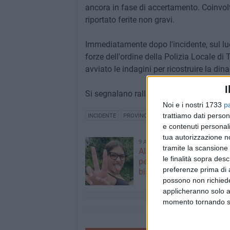
ancora in fase di accertamento. Coinvolt
riportato ferite non gravi.
Immediatamente dopo l'incidente, sul luog
forze dell'ordine della Polizia Locale di
avviato le indagini per ricostruire la din
I
Si segnalano rallentamenti lungo la prov
Noi e i nostri 1733
p
trattiamo dati person
INCIDENTE
PROVINCIALE BISCEGLIE-ANDRIA
e contenuti personali
tua autorizzazione no
9 AGOSTO 2026
tramite la scansione 
Alicia Amoruso, nuove ini
le finalità sopra des
per ricordare la 12enne
preferenze prima di 
biscegliese
possono non richieder
applicheranno solo a
momento tornando su 