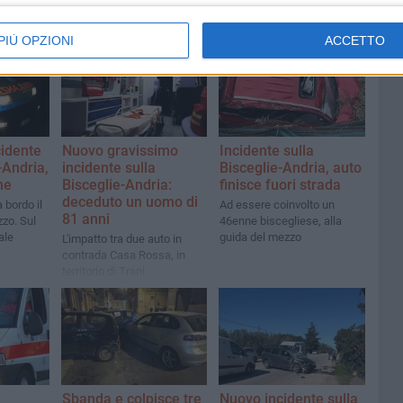
PIÙ OPZIONI
ACCETTO
cidente
Nuovo gravissimo
Incidente sulla
-Andria,
incidente sulla
Bisceglie-Andria, auto
ne
Bisceglie-Andria:
finisce fuori strada
deceduto un uomo di
 bordo il
Ad essere coinvolto un
81 anni
zo. Sul
46enne biscegliese, alla
ale
guida del mezzo
L'impatto tra due auto in
contrada Casa Rossa, in
territorio di Trani
Sbanda e colpisce tre
Nuovo incidente sulla