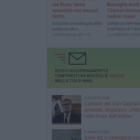
via Ruvo: tanto
Bisceglie-Andr
spavento ma nessun
72enne ricover
ferito
codice rosso
Sul posto una pattuglia della
Caduta accidental
polizia locale e
in territorio di Tran
un'ambulanza del 118
in condizioni critic
RICEVI AGGIORNAMENTI E
CONTENUTI DA BISCEGLIE
GRATIS
NELLA TUA E-MAIL
9 AGOSTO 2026
Latitanti del clan Capriati
arrestati, Angarano: «Fid
nelle forze dell'ordine»
9 AGOSTO 2026
Serie A2, il calendario c