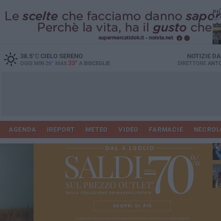
PI
Ro
38.5
°C
CIELO SERENO
NOTIZIE D
33°
OGGI MIN
26°
MAX
A
BISCEGLIE
DIRETTORE
ANTO
AGENDA
IREPORT
METEO
VIDEO
FARMACIE
NECROL