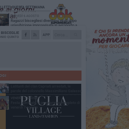
Ù LETTI QUESTA SETTIMANA
GIOVEDÌ 6 AGOSTO
Ragazzi biscegliesi diventano virali dopo
un'esibizione improvvisata in aeroporto a
ma-Fiumicino
A
BISCEGLIE
MARTEDÌ 4 AGOSTO
APP
Emergenza caldo, il Comune di Bisceglie
NIO QUINTO
attiva i "rifugi climatici"
MERCOLEDÌ 5 AGOSTO
Dramma alla spiaggia Bi-Marmi: un
anziano ha un malore e perde la vita
MARTEDÌ 4 AGOSTO
Due auto incendiate nella notte in via Dieta
delle Puglie
OGI
SABATO 8 AGOSTO
Latitanti del clan Capriati arrestati, le
parole del colonnello Massimiliano Galasso
VENERDÌ 7 AGOSTO
Festa patronale, il programma completo di
venerdì 7 agosto