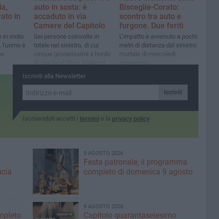
ia,
auto in sosta: è
Bisceglie-Corato:
ato in
accaduto in via
scontro tra auto e
Camere del Capitolo
furgone. Due feriti
e in moto
Sei persone coinvolte in
L’impatto è avvenuto a pochi
i, l'uomo è
totale nel sinistro, di cui
metri di distanza dal sinistro
he
cinque giovanissimi a bordo
mortale di mercoledì
di una Seat Ibiza. Il bilancio
pomeriggio
non è grave
Iscriviti alla Newsletter
Iscriviti
Iscrivendoti accetti i
termini
e la
privacy policy
9 AGOSTO 2026
Festa patronale, il programma
ucia
completo di domenica 9 agosto
9 AGOSTO 2026
ompleto
Capitolo quarantaseiesimo