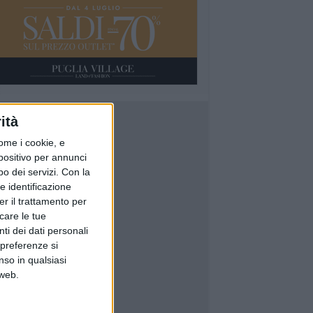
ità
ome i cookie, e
spositivo per annunci
o dei servizi.
Con la
e identificazione
er il trattamento per
icare le tue
ti dei dati personali
 preferenze si
nso in qualsiasi
 web.