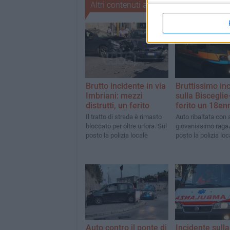
Altri contenuti a tema
Brutto incidente in via
Bruttissimo in
Imbriani: mezzi
sulla Bisceglie
distrutti, un ferito
ferito un 18en
Il tratto di strada è rimasto
Auto ribaltata con a
bloccato per oltre un’ora. Sul
giovanissimo ragaz
posto la polizia locale
posto la polizia loc
Auto contro il ponte di
Incidente sulla