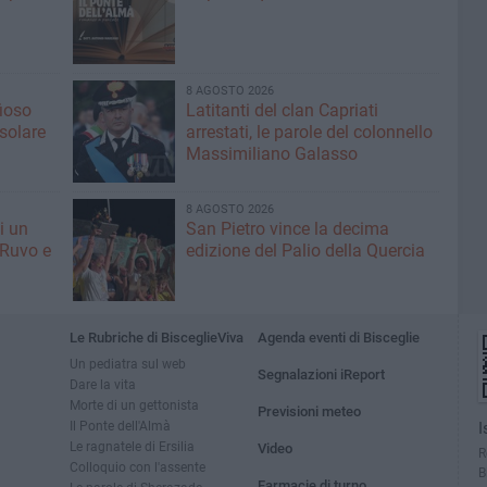
8 AGOSTO 2026
fioso
Latitanti del clan Capriati
asolare
arrestati, le parole del colonnello
Massimiliano Galasso
8 AGOSTO 2026
i un
San Pietro vince la decima
 Ruvo e
edizione del Palio della Quercia
Le Rubriche di BisceglieViva
Agenda eventi di Bisceglie
Un pediatra sul web
Segnalazioni iReport
Dare la vita
Morte di un gettonista
Previsioni meteo
Il Ponte dell'Almà
I
Le ragnatele di Ersilia
Video
R
Colloquio con l'assente
B
Farmacie di turno