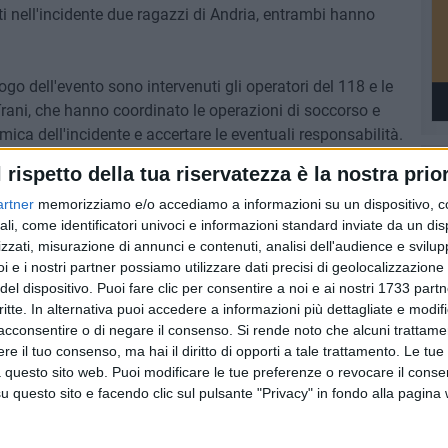
i nell'incidente due ragazzi di Andria, entrambi hanno
o dell'evento sono intervenuti gli operatori del 118 e le
 Trani, che hanno coordinato le operazioni di soccorso e
amica dell'incidente e accertare le eventuali responsabilità.
l rispetto della tua riservatezza è la nostra prior
inciale 13.
artner
memorizziamo e/o accediamo a informazioni su un dispositivo, c
ali, come identificatori univoci e informazioni standard inviate da un di
zzati, misurazione di annunci e contenuti, analisi dell'audience e svilupp
i e i nostri partner possiamo utilizzare dati precisi di geolocalizzazione 
9 AGOSTO 2026
del dispositivo. Puoi fare clic per consentire a noi e ai nostri 1733 partn
ziative
Incendio in un appartamento di
critte. In alternativa puoi accedere a informazioni più dettagliate e modif
viale Calace, evacuate due
acconsentire o di negare il consenso.
Si rende noto che alcuni trattamen
famiglie
e il tuo consenso, ma hai il diritto di opporti a tale trattamento. Le tue
 questo sito web. Puoi modificare le tue preferenze o revocare il conse
questo sito e facendo clic sul pulsante "Privacy" in fondo alla pagina