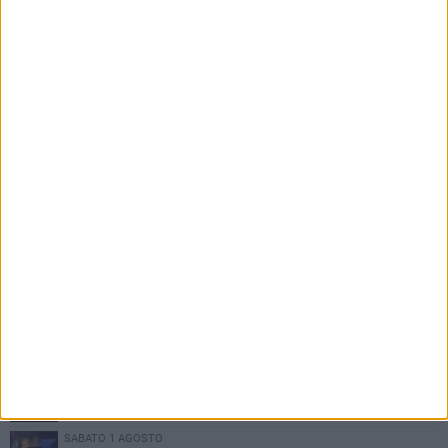
PIÙ LETTI QUESTA SETTIMANA
SABATO 1 AGOSTO
Contrasto allo spaccio di droga, due arresti dei carabinieri a
Bisceglie
MARTEDÌ 4 AGOSTO
Emergenza caldo, il Comune di Bisceglie attiva i "rifugi climatici"
MERCOLEDÌ 5 AGOSTO
Dramma alla spiaggia Bi-Marmi: un anziano ha un malore e perde
la vita
MARTEDÌ 4 AGOSTO
Due auto incendiate nella notte in via Dieta delle Puglie
SABATO 1 AGOSTO