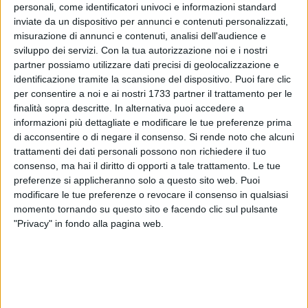
personali, come identificatori univoci e informazioni standard
inviate da un dispositivo per annunci e contenuti personalizzati,
8
misurazione di annunci e contenuti, analisi dell'audience e
sviluppo dei servizi.
Con la tua autorizzazione noi e i nostri
partner possiamo utilizzare dati precisi di geolocalizzazione e
identificazione tramite la scansione del dispositivo. Puoi fare clic
Bonus bebè a altre agevolazioni fiscali. Sarà questo il tema
per consentire a noi e ai nostri 1733 partner il trattamento per le
dell'incontro in programma sabato 14 aprile, alle ore 18:00,
finalità sopra descritte. In alternativa puoi accedere a
presso la sede di Mente Interattiva in piazza Vittorio
informazioni più dettagliate e modificare le tue preferenze prima
Emanuele II, 43.
di acconsentire o di negare il consenso.
Si rende noto che alcuni
trattamenti dei dati personali possono non richiedere il tuo
consenso, ma hai il diritto di opporti a tale trattamento. Le tue
Nel corso dell'appuntamento si parlerà di tutte le
preferenze si applicheranno solo a questo sito web. Puoi
agevolazioni fiscali, compreso il bonus bebè, di cui possono
modificare le tue preferenze o revocare il consenso in qualsiasi
usufruire le famiglie o chi necessita di prestazioni sanitarie.
momento tornando su questo sito e facendo clic sul pulsante
"Privacy" in fondo alla pagina web.
L'accesso all'evento, che rientra fra le iniziative primaverili di
Mente Interattiva "Una sola tessera, tanti appuntamenti", è
gratuito e riservato ai soci. Per ulteriori informazioni è
possibile contattare il numero telefonico 3200537154