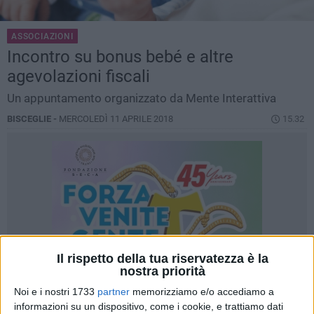
ASSOCIAZIONI
Incontro su bonus bebé e altre
agevolazioni fiscali
Un appuntamento organizzato da Mente Interattiva
BISCEGLIE -
MERCOLEDÌ 11 APRILE 2018
15.32
Il rispetto della tua riservatezza è la
nostra priorità
Noi e i nostri 1733
partner
memorizziamo e/o accediamo a
informazioni su un dispositivo, come i cookie, e trattiamo dati