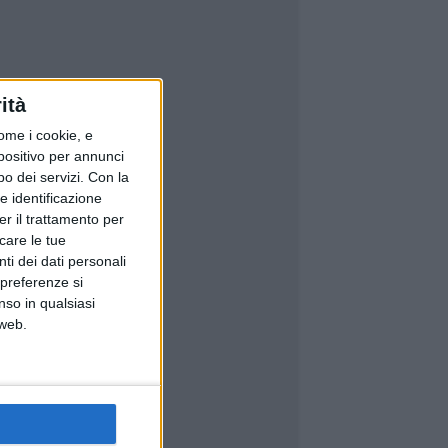
ità
ome i cookie, e
spositivo per annunci
o dei servizi.
Con la
e identificazione
er il trattamento per
icare le tue
ti dei dati personali
 preferenze si
nso in qualsiasi
 web.