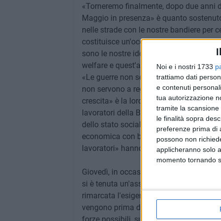
«Torneremo finalmente, dopo due anni di 
Maggio in presenza» è quanto sostenuto 
nelle strade con le nostre bandiere per ce
costituisce un'occasione non soltanto pe
I
sono le nostre idee per riportare al centro
welfare e quest'anno anche della pace,
Noi e i nostri 1733
p
«Le guerre non servono mai e portano sol
trattiamo dati person
e contenuti personali
non servono a regolare i rapporti. Sono il
tua autorizzazione no
crescita» è la loro opinione. «La richie
tramite la scansione 
lavoratori della Bat, è sicuramente votat
le finalità sopra des
dello stato sociale per tutti. Non c'è altr
preferenze prima di 
economica con benefici per tutti, di metter
possono non richieder
lavoratori» hanno spiegato i segretari e co
applicheranno solo a
momento tornando su 
Giovedì, in occasione della
Giornata mond
si è tenuta un'assemblea sindacale alla 
rimarcata l'esigenza che «lavoro e salut
vengono prima del profitto. L'obiettivo "
forze possibili, superando la precarietà 