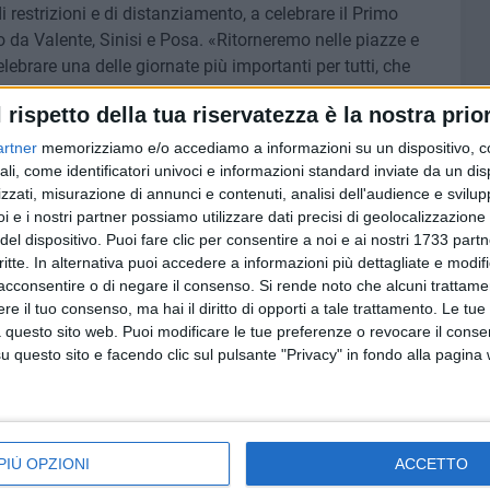
restrizioni e di distanziamento, a celebrare il Primo
da Valente, Sinisi e Posa. «Ritorneremo nelle piazze e
lebrare una delle giornate più importanti per tutti, che
r parlare ai lavoratori di ciò che non va ma anche di quali
l rispetto della tua riservatezza è la nostra prior
 dell'agenda politica i temi del lavoro, del sociale, del
 parola chiave del Primo Maggio 2022» hanno aggiunto.
artner
memorizziamo e/o accediamo a informazioni su un dispositivo, c
o disperazione e lacerazione, oltre che povertà. Le armi
ali, come identificatori univoci e informazioni standard inviate da un di
zzati, misurazione di annunci e contenuti, analisi dell'audience e svilupp
 dialogo e le relazioni internazionali a garantire futuro e
i e i nostri partner possiamo utilizzare dati precisi di geolocalizzazione 
sta che avanzeremo in quest'occasione, insieme ai
del dispositivo. Puoi fare clic per consentire a noi e ai nostri 1733 partn
a all'occupazione di qualità, alla garanzia del welfare e
critte. In alternativa puoi accedere a informazioni più dettagliate e modif
a ricetta più efficace, per contribuire ad una crescita
acconsentire o di negare il consenso.
Si rende noto che alcuni trattamen
e al centro il ruolo chiave delle lavoratrici e dei
e il tuo consenso, ma hai il diritto di opporti a tale trattamento. Le tue
ordinatori provinciali di Cgil, Cisl e Uil.
 questo sito web. Puoi modificare le tue preferenze o revocare il conse
questo sito e facendo clic sul pulsante "Privacy" in fondo alla pagina
iale della sicurezza e della salute sui luoghi di lavoro
,
Buzzi Unicem di Barletta, durante la quale è stato
e procedano di pari passo» in quanto «salute e sicurezza
zero morti sul lavoro" deve essere perseguito con tutte le
PIÙ OPZIONI
ACCETTO
e la criticità della scarsa formazione dei giovani. Bisogna