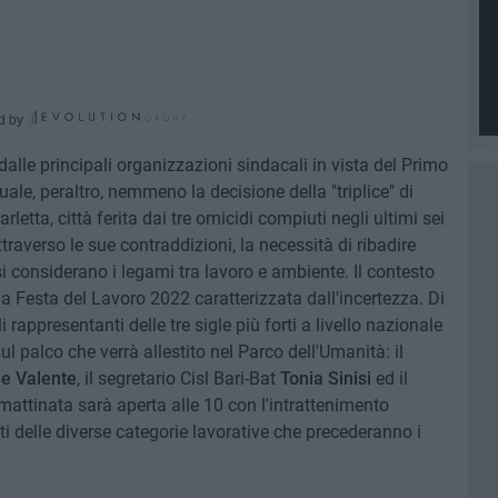
d by
dalle principali organizzazioni sindacali in vista del Primo
e, peraltro, nemmeno la decisione della "triplice" di
letta, città ferita dai tre omicidi compiuti negli ultimi sei
traverso le sue contraddizioni, la necessità di ribadire
i considerano i legami tra lavoro e ambiente. Il contesto
a Festa del Lavoro 2022 caratterizzata dall'incertezza. Di
 rappresentanti delle tre sigle più forti a livello nazionale
 sul palco che verrà allestito nel Parco dell'Umanità: il
e Valente
, il segretario Cisl Bari-Bat
Tonia Sinisi
ed il
 mattinata sarà aperta alle 10 con l'intrattenimento
ti delle diverse categorie lavorative che precederanno i