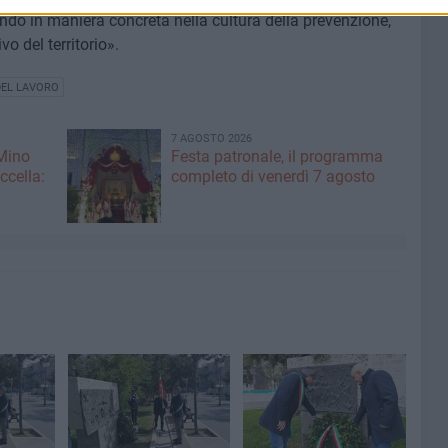
endo in maniera concreta nella cultura della prevenzione,
vo del territorio».
DEL LAVORO
7 AGOSTO 2026
 Mino
Festa patronale, il programma
ccella:
completo di venerdì 7 agosto