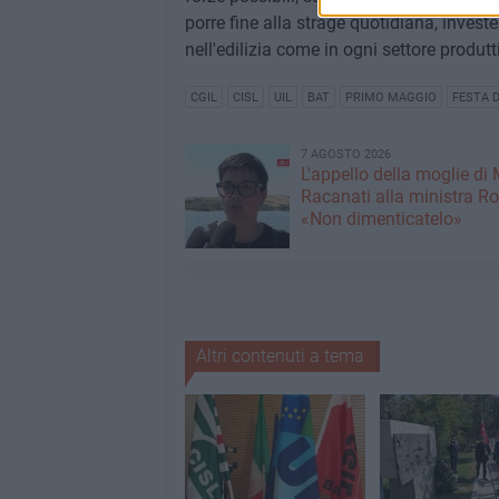
porre fine alla strage quotidiana, invest
nell'edilizia come in ogni settore produtti
CGIL
CISL
UIL
BAT
PRIMO MAGGIO
FESTA 
7 AGOSTO 2026
L'appello della moglie di
Racanati alla ministra Ro
«Non dimenticatelo»
Altri contenuti a tema