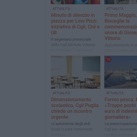
ATTUALITÀ
ATTUALITÀ
Minuto di silenzio in
Primo Maggio,
piazza per Lino Pizzi:
Bisceglie la
iniziativa di Cgil, Cisl e
commemorazio
Uil
onore di Giuse
Vittorio
Il segretario provinciale
della Cgil Michele Valente
Appuntamento in p
ha ricordato il cameriere
Vittorio Emanuele I
62enne, ucciso per errore
celebrare il lavoro e 
15
giovedì sera mentre stava
dei lavoratori
lavorando in un ristorante
ATTUALITÀ
ATTUALITÀ
Dimensionamento
Fermo pesca, Ri
scolastico, Cgil Puglia
«Troppo pochi
chiede un incontro
euro di indenn
urgente
giornaliera»
«L’autonomia degli enti
La preoccupazione 
locali ci pare fortemente
Cgil per i lavoratori
limitata»
quattro marinerie d