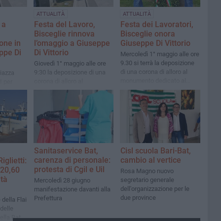
ATTUALITÀ
ATTUALITÀ
 a
Festa del Lavoro,
Festa dei Lavoratori,
Bisceglie rinnova
Bisceglie onora
ne in
l’omaggio a Giuseppe
Giuseppe Di Vittorio
ppe Di
Di Vittorio
Mercoledì 1° maggio alle ore
9.30 si terrà la deposizione
Giovedì 1° maggio alle ore
di una corona di alloro al
9:30 la deposizione di una
iazza
monumento dedicato al
corona di alloro al
I per
sindacalista cerignolano in
monumento dedicato al
i diritti
piazza Vittorio Emanuele II
sindacalista in piazza
Vittorio Emanuele II
Sanitaservice Bat,
Cisl scuola Bari-Bat,
carenza di personale:
cambio al vertice
glietti:
protesta di Cgil e Uil
 20,60
Rosa Magno nuovo
ità
segretario generale
Mercoledì 28 giugno
dell'organizzazione per le
manifestazione davanti alla
due province
Prefettura
della Flai
 delle
ella Bat