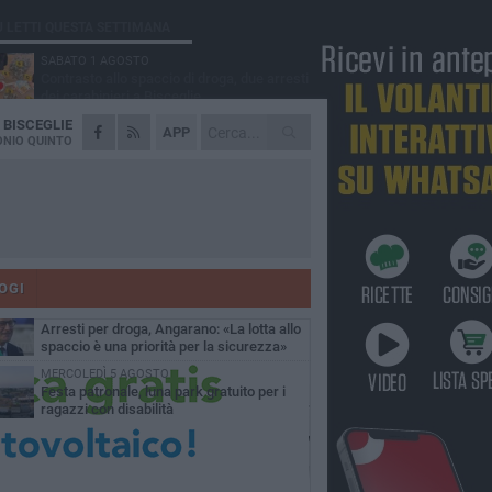
Ù LETTI QUESTA SETTIMANA
SABATO 1 AGOSTO
Contrasto allo spaccio di droga, due arresti
dei carabinieri a Bisceglie
A
BISCEGLIE
MARTEDÌ 4 AGOSTO
APP
Emergenza caldo, il Comune di Bisceglie
NIO QUINTO
attiva i "rifugi climatici"
MERCOLEDÌ 5 AGOSTO
Dramma alla spiaggia Bi-Marmi: un
anziano ha un malore e perde la vita
MARTEDÌ 4 AGOSTO
Due auto incendiate nella notte in via Dieta
delle Puglie
OGI
SABATO 1 AGOSTO
Arresti per droga, Angarano: «La lotta allo
spaccio è una priorità per la sicurezza»
MERCOLEDÌ 5 AGOSTO
Festa patronale, luna park gratuito per i
ragazzi con disabilità