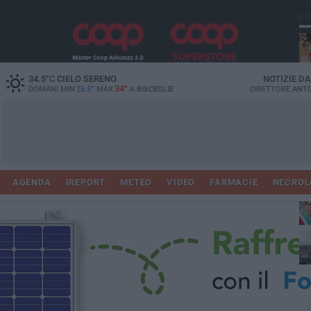
PI
34.5
°C
CIELO SERENO
NOTIZIE D
34°
DOMANI MIN
25.5°
MAX
A
BISCEGLIE
DIRETTORE
ANTO
AGENDA
IREPORT
METEO
VIDEO
FARMACIE
NECROL