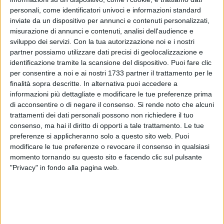
personali, come identificatori univoci e informazioni standard
inviate da un dispositivo per annunci e contenuti personalizzati,
misurazione di annunci e contenuti, analisi dell'audience e
sviluppo dei servizi.
Con la tua autorizzazione noi e i nostri
partner possiamo utilizzare dati precisi di geolocalizzazione e
identificazione tramite la scansione del dispositivo. Puoi fare clic
per consentire a noi e ai nostri 1733 partner il trattamento per le
finalità sopra descritte. In alternativa puoi accedere a
In occasione della festa del lavoro, venerdì 1° maggio, la
informazioni più dettagliate e modificare le tue preferenze prima
di acconsentire o di negare il consenso.
Si rende noto che alcuni
città di Bisceglie rinnova il proprio impegno nel ricordare il
trattamenti dei dati personali possono non richiedere il tuo
valore del lavoro e il percorso di conquiste sociali costruito
consenso, ma hai il diritto di opporti a tale trattamento. Le tue
nel tempo, rendendo omaggio alla figura di
Giuseppe Di
preferenze si applicheranno solo a questo sito web. Puoi
Vittorio
, tra i protagonisti del sindacalismo italiano.
modificare le tue preferenze o revocare il consenso in qualsiasi
momento tornando su questo sito e facendo clic sul pulsante
Il programma prevede alle ore 9:30 la deposizione di una
"Privacy" in fondo alla pagina web.
corona di alloro presso il monumento dedicato al
sindacalista pugliese, in piazza Vittorio Emanuele II, alla
presenza delle autorità cittadine e dei rappresentanti delle
organizzazioni sindacali.