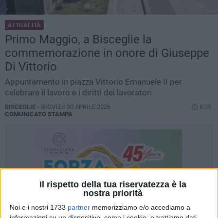
ATTUALITÀ
Primo Maggio, a Bisceglie la
commemorazione in onore di Giuseppe
Di Vittorio
Appuntamento in piazza Vittorio Emanuele II per
celebrare il lavoro e i diritti dei lavoratori
BISCEGLIE -
GIOVEDÌ 30 APRILE 2026
8.05
COMUNICATO STAMPA
Il rispetto della tua riservatezza è la
nostra priorità
Noi e i nostri 1733
partner
memorizziamo e/o accediamo a
informazioni su un dispositivo, come i cookie, e trattiamo dati