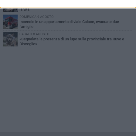
Dramma alla spiaggia Bi-Marmi: un anziano ha un malore e perde
la vita
DOMENICA 9 AGOSTO
Incendio in un appartamento di viale Calace, evacuate due
famiglie
SABATO 8 AGOSTO
«Segnalata la presenza di un lupo sulla provinciale tra Ruvo e
Bisceglie»