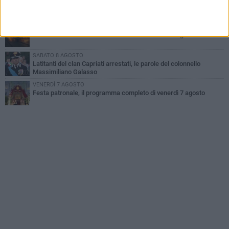
Dramma alla spiaggia Bi-Marmi: un anziano ha un malore e perde
la vita
MARTEDÌ 4 AGOSTO
Due auto incendiate nella notte in via Dieta delle Puglie
SABATO 8 AGOSTO
Latitanti del clan Capriati arrestati, le parole del colonnello
Massimiliano Galasso
VENERDÌ 7 AGOSTO
Festa patronale, il programma completo di venerdì 7 agosto