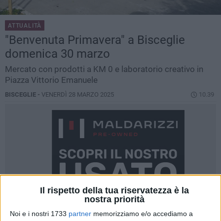
ATTUALITÀ
"Benvenuta Primavera" a Bisceglie
domenica 30 marzo
Mercato con prodotti a KM 0 e laboratorio creativo in
Piazza Vittorio Emanuele
BISCEGLIE -
VENERDÌ 28 MARZO 2025
10.39
Il rispetto della tua riservatezza è la
nostra priorità
Noi e i nostri 1733
partner
memorizziamo e/o accediamo a