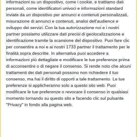
informazioni su un dispositivo, come i cookie, e trattiamo dati
personali, come identificatori univoci e informazioni standard
inviate da un dispositivo per annunci e contenuti personalizzati,
2
misurazione di annunci e contenuti, analisi dell'audience e
A cura di
ANTONIO LOPOPOLO
sviluppo dei servizi.
Con la tua autorizzazione noi e i nostri
partner possiamo utilizzare dati precisi di geolocalizzazione e
identificazione tramite la scansione del dispositivo. Puoi fare clic
per consentire a noi e ai nostri 1733 partner il trattamento per le
"Benvenuta Primavera" è il titolo della manifestazione
finalità sopra descritte. In alternativa puoi accedere a
organizzata dall'associazione di promozione sociale La
informazioni più dettagliate e modificare le tue preferenze prima
Puglia in Piazza, con il patrocinio del Comune di Bisceglie.
di acconsentire o di negare il consenso.
Si rende noto che alcuni
trattamenti dei dati personali possono non richiedere il tuo
L'evento, in programma il 30 marzo si terrà in piazza Vittorio
consenso, ma hai il diritto di opporti a tale trattamento. Le tue
Emanuele II.
preferenze si applicheranno solo a questo sito web. Puoi
modificare le tue preferenze o revocare il consenso in qualsiasi
La giornata proporrà una mostra mercato di prodotti
momento tornando su questo sito e facendo clic sul pulsante
agroalimentari a chilometro zero e di artigianato locale,
"Privacy" in fondo alla pagina web.
aperta dalle 9:00 alle 22:00. Inoltre, dalle 18:00 alle 19:00,
l'associazione organizzerà un laboratorio creativo gratuito
dal titolo "Realizza un fiore".