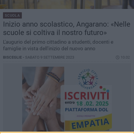
SCUOLA
Inizio anno scolastico, Angarano: «Nelle
scuole si coltiva il nostro futuro»
L'augurio del primo cittadino a studenti, docenti e
famiglie in vista dell'inizio del nuovo anno
BISCEGLIE -
SABATO 9 SETTEMBRE 2023
10.02