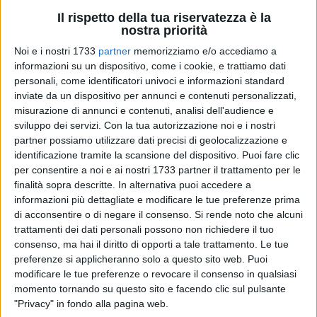
Il rispetto della tua riservatezza è la
nostra priorità
19
Noi e i nostri 1733
partner
memorizziamo e/o accediamo a
informazioni su un dispositivo, come i cookie, e trattiamo dati
personali, come identificatori univoci e informazioni standard
inviate da un dispositivo per annunci e contenuti personalizzati,
In vista dell'apertura delle scuole, in programma lunedì 11
misurazione di annunci e contenuti, analisi dell'audience e
settembre, il sindaco,
Angelantonio Angarano,
ha rivolto un
sviluppo dei servizi.
Con la tua autorizzazione noi e i nostri
messaggio a tutta la comunità scolastica, che include non
partner possiamo utilizzare dati precisi di geolocalizzazione e
solo studenti e docenti ma anche le famiglie.
identificazione tramite la scansione del dispositivo. Puoi fare clic
per consentire a noi e ai nostri 1733 partner il trattamento per le
finalità sopra descritte. In alternativa puoi accedere a
«Nelle scuole si coltiva il nostro futuro. Istituzioni, famiglie,
informazioni più dettagliate e modificare le tue preferenze prima
comunità scolastiche: siamo tutti chiamati a dare il nostro
di acconsentire o di negare il consenso.
Si rende noto che alcuni
apporto per il bene dei nostri bimbi e dei nostri ragazzi. Solo
trattamenti dei dati personali possono non richiedere il tuo
con questa sinergia possiamo star loro accanto davvero, in
consenso, ma hai il diritto di opporti a tale trattamento. Le tue
una fase delicata come la crescita e la formazione, non solo
preferenze si applicheranno solo a questo sito web. Puoi
didattica ma anche umana, di coscienze e sensibilità, di
modificare le tue preferenze o revocare il consenso in qualsiasi
menti pensanti e cittadini consapevoli» ha scritto il primo
momento tornando su questo sito e facendo clic sul pulsante
"Privacy" in fondo alla pagina web.
cittadino.