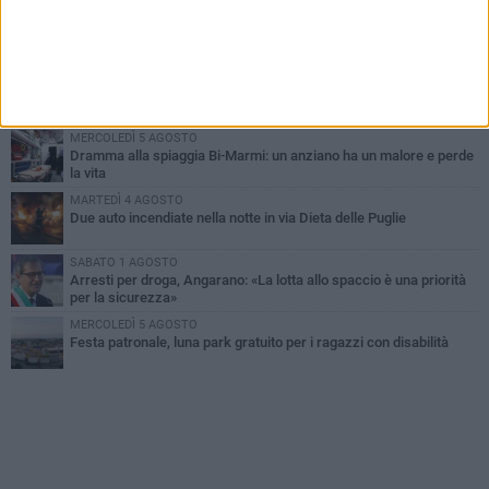
SABATO 1 AGOSTO
Contrasto allo spaccio di droga, due arresti dei carabinieri a
Bisceglie
MARTEDÌ 4 AGOSTO
Emergenza caldo, il Comune di Bisceglie attiva i "rifugi climatici"
MERCOLEDÌ 5 AGOSTO
Dramma alla spiaggia Bi-Marmi: un anziano ha un malore e perde
la vita
MARTEDÌ 4 AGOSTO
Due auto incendiate nella notte in via Dieta delle Puglie
SABATO 1 AGOSTO
Arresti per droga, Angarano: «La lotta allo spaccio è una priorità
per la sicurezza»
MERCOLEDÌ 5 AGOSTO
Festa patronale, luna park gratuito per i ragazzi con disabilità