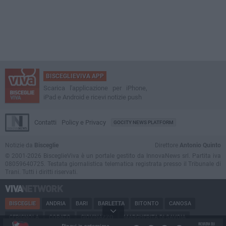
BISCEGLIEVIVA APP
Scarica l'applicazione per iPhone,
iPad e Android e ricevi notizie push
Contatti
Policy e Privacy
GOCITY NEWS PLATFORM
Notizie da
Bisceglie
Direttore
Antonio Quinto
© 2001-2026 BisceglieViva è un portale gestito da InnovaNews srl. Partita iva
08059640725. Testata giornalistica telematica registrata presso il Tribunale di
Trani. Tutti i diritti riservati.
BISCEGLIE
ANDRIA
BARI
BARLETTA
BITONTO
CANOSA
CERIGNOLA
CORATO
GIOVINAZZO
MARGHERITA DI SAVOIA