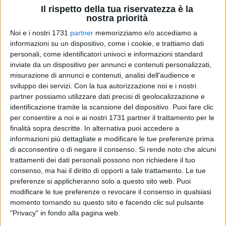
Il rispetto della tua riservatezza è la
nostra priorità
Noi e i nostri 1731
partner
memorizziamo e/o accediamo a
2
informazioni su un dispositivo, come i cookie, e trattiamo dati
personali, come identificatori univoci e informazioni standard
inviate da un dispositivo per annunci e contenuti personalizzati,
Il capolavoro di Italo Calvino sull'impossibile completezza
misurazione di annunci e contenuti, analisi dell'audience e
dell'uomo per la prima volta in versione graphic novel:
sviluppo dei servizi.
Con la tua autorizzazione noi e i nostri
partner possiamo utilizzare dati precisi di geolocalizzazione e
un'opera ricchissima disegnata e adattata da Lorenza
identificazione tramite la scansione del dispositivo. Puoi fare clic
Natarella, edita da Mondadori per il centenario del celebre e
per consentire a noi e ai nostri 1731 partner il trattamento per le
sempre attuale scrittore. L'autrice sarà ospite a Bisceglie di
finalità sopra descritte. In alternativa puoi accedere a
un nuovo appuntamento organizzato da Associazione
informazioni più dettagliate e modificare le tue preferenze prima
URCA, con la collaborazione della libreria Abbraccio alla Vita
di acconsentire o di negare il consenso.
Si rende noto che alcuni
e del festival Libri nel Borgo Antico, da anni impegnato in
trattamenti dei dati personali possono non richiedere il tuo
numerose attività di avvicinamento alla lettura per studenti.
consenso, ma hai il diritto di opporti a tale trattamento. Le tue
preferenze si applicheranno solo a questo sito web. Puoi
modificare le tue preferenze o revocare il consenso in qualsiasi
Quella di Lorenza Natarella è una trasposizione creativa e
momento tornando su questo sito e facendo clic sul pulsante
allo stesso tempo rispettosa del testo originale e della storia
"Privacy" in fondo alla pagina web.
del Conte Medardo, ferito gravemente in Boemia nella guerra