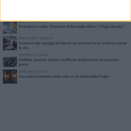
VENERDÌ 31 LUGLIO
Torna l'appuntamento con la Pastasciutta antifascista a Bisceglie
MARTEDÌ 4 AGOSTO
Emergenza caldo, il Comune di Bisceglie attiva i "rifugi climatici"
MERCOLEDÌ 5 AGOSTO
Dramma alla spiaggia Bi-Marmi: un anziano ha un malore e perde
la vita
VENERDÌ 31 LUGLIO
Viabilità, previste alcune modifiche temporanee nei prossimi
giorni
MARTEDÌ 4 AGOSTO
Due auto incendiate nella notte in via Dieta delle Puglie