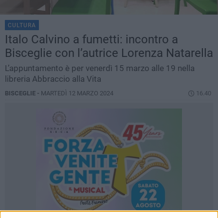
CULTURA
Italo Calvino a fumetti: incontro a
Bisceglie con l’autrice Lorenza Natarella
L’appuntamento è per venerdì 15 marzo alle 19 nella
libreria Abbraccio alla Vita
BISCEGLIE -
MARTEDÌ 12 MARZO 2024
16.40