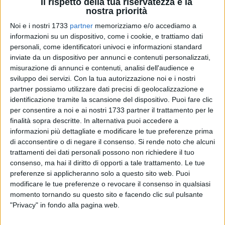
Il rispetto della tua riservatezza è la
nostra priorità
Noi e i nostri 1733
partner
memorizziamo e/o accediamo a
informazioni su un dispositivo, come i cookie, e trattiamo dati
personali, come identificatori univoci e informazioni standard
2
inviate da un dispositivo per annunci e contenuti personalizzati,
misurazione di annunci e contenuti, analisi dell'audience e
sviluppo dei servizi.
Con la tua autorizzazione noi e i nostri
Hanno annunciato l'organizzazione di un sit-in dei lavoratori
partner possiamo utilizzare dati precisi di geolocalizzazione e
nei pressi del PalaCosmai di Bisceglie per la giornata di
identificazione tramite la scansione del dispositivo. Puoi fare clic
per consentire a noi e ai nostri 1733 partner il trattamento per le
lunedì 1 novembre. Angelo Somma e Sergio Di Liddo,
finalità sopra descritte. In alternativa puoi accedere a
segretari provinciali dell'organizzazione sindacale Fials Bat,
informazioni più dettagliate e modificare le tue preferenze prima
sono intervenuti nuovamente sulla questione delle mancate
di acconsentire o di negare il consenso.
Si rende noto che alcuni
retribuzioni delle ore inerenti le prestazioni aggiuntive che gli
trattamenti dei dati personali possono non richiedere il tuo
operatori sanitari in servizio nell'Asl Bt hanno fornito nella
consenso, ma hai il diritto di opporti a tale trattamento. Le tue
campagna vaccinale anti-Covid.
preferenze si applicheranno solo a questo sito web. Puoi
modificare le tue preferenze o revocare il consenso in qualsiasi
momento tornando su questo sito e facendo clic sul pulsante
Una situazione che si trascina da tempo: «Continuiamo a
"Privacy" in fondo alla pagina web.
riscontrare numerose segnalazioni e proteste. Spiace
costatare che l'azienda sanitaria locale, nonostante i