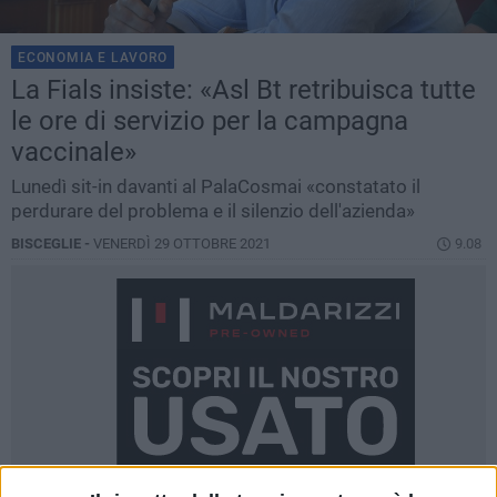
ECONOMIA E LAVORO
La Fials insiste: «Asl Bt retribuisca tutte
le ore di servizio per la campagna
vaccinale»
Lunedì sit-in davanti al PalaCosmai «constatato il
perdurare del problema e il silenzio dell'azienda»
BISCEGLIE -
VENERDÌ 29 OTTOBRE 2021
9.08