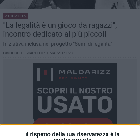
ATTUALITÀ
"La legalità è un gioco da ragazzi",
incontro dedicato ai più piccoli
Iniziativa inclusa nel progetto "Semi di legalità"
BISCEGLIE -
MARTEDÌ 21 MARZO 2023
Il rispetto della tua riservatezza è la
nostra priorità