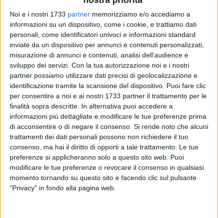
Noi e i nostri 1733
partner
memorizziamo e/o accediamo a
12
informazioni su un dispositivo, come i cookie, e trattiamo dati
personali, come identificatori univoci e informazioni standard
inviate da un dispositivo per annunci e contenuti personalizzati,
misurazione di annunci e contenuti, analisi dell'audience e
Tornano gli appuntamenti con "Semi di legalità", il progetto
sviluppo dei servizi.
Con la tua autorizzazione noi e i nostri
avviato nell'autunno del 2021 dal settore giovani di Azione
partner possiamo utilizzare dati precisi di geolocalizzazione e
Cattolica dell'Arcidiocesi di Trani-Barletta-Bisceglie, in
identificazione tramite la scansione del dispositivo. Puoi fare clic
occasione del 30esimo anniversario della morte dei
per consentire a noi e ai nostri 1733 partner il trattamento per le
finalità sopra descritte. In alternativa puoi accedere a
magistrati Giovanni Falcone e Paolo Borsellino.
informazioni più dettagliate e modificare le tue preferenze prima
di acconsentire o di negare il consenso.
Si rende noto che alcuni
Mercoledì 22 marzo, alle ore 19, nella parrocchia dei Santi
trattamenti dei dati personali possono non richiedere il tuo
Matteo e Nicolò a Bisceglie, si terrà l'incontro dedicato ai più
consenso, ma hai il diritto di opporti a tale trattamento. Le tue
piccoli "La legalità è un gioco da ragazzi", in occasione della
preferenze si applicheranno solo a questo sito web. Puoi
giornata nazionale in ricordo delle vittime innocenti delle
modificare le tue preferenze o revocare il consenso in qualsiasi
mafie che ricorre il 21 marzo.
momento tornando su questo sito e facendo clic sul pulsante
"Privacy" in fondo alla pagina web.
In vista dell'evento diocesano "Fiera d'esserci" che si terrà a
Bisceglie il prossimo 7 maggio, Vincenzo Arena,