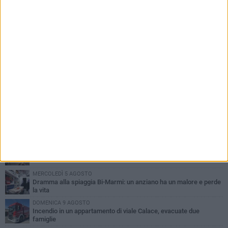
PIÙ LETTI QUESTA SETTIMANA
GIOVEDÌ 6 AGOSTO
Ragazzi biscegliesi diventano virali dopo un'esibizione
improvvisata in aeroporto a Roma-Fiumicino
MARTEDÌ 4 AGOSTO
Emergenza caldo, il Comune di Bisceglie attiva i "rifugi climatici"
SABATO 8 AGOSTO
Festa Patronale, il programma completo di sabato 8 agosto
MERCOLEDÌ 5 AGOSTO
Dramma alla spiaggia Bi-Marmi: un anziano ha un malore e perde
la vita
DOMENICA 9 AGOSTO
Incendio in un appartamento di viale Calace, evacuate due
famiglie