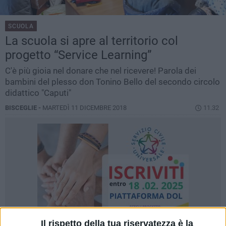
SCUOLA
La scuola si apre al territorio col
progetto “Service Learning”
C'è più gioia nel donare che nel ricevere! Parola dei
bambini del plesso don Tonino Bello del secondo circolo
didattico "Caputi"
BISCEGLIE -
MARTEDÌ 11 DICEMBRE 2018
11.32
Il rispetto della tua riservatezza è la