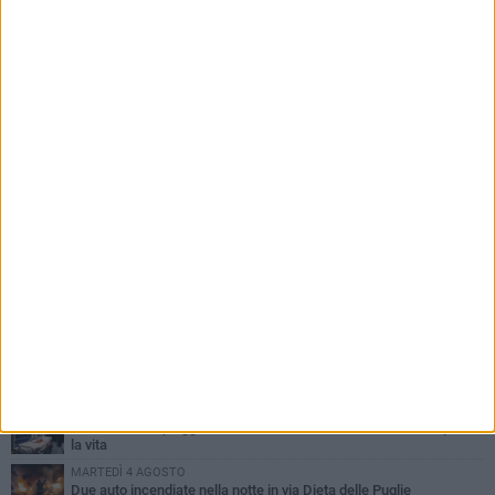
PIÙ LETTI QUESTA SETTIMANA
GIOVEDÌ 6 AGOSTO
Ragazzi biscegliesi diventano virali dopo un'esibizione
improvvisata in aeroporto a Roma-Fiumicino
MARTEDÌ 4 AGOSTO
Emergenza caldo, il Comune di Bisceglie attiva i "rifugi climatici"
MERCOLEDÌ 5 AGOSTO
Dramma alla spiaggia Bi-Marmi: un anziano ha un malore e perde
la vita
MARTEDÌ 4 AGOSTO
Due auto incendiate nella notte in via Dieta delle Puglie