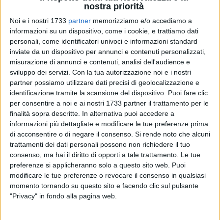
nostra priorità
Noi e i nostri 1733
partner
memorizziamo e/o accediamo a
informazioni su un dispositivo, come i cookie, e trattiamo dati
personali, come identificatori univoci e informazioni standard
32
A cura di
inviate da un dispositivo per annunci e contenuti personalizzati,
CINZIA MONTEDORO
misurazione di annunci e contenuti, analisi dell'audience e
sviluppo dei servizi.
Con la tua autorizzazione noi e i nostri
partner possiamo utilizzare dati precisi di geolocalizzazione e
identificazione tramite la scansione del dispositivo. Puoi fare clic
La scuola è una risorsa per il territorio e un'occasione di
per consentire a noi e ai nostri 1733 partner il trattamento per le
sviluppo, poiché interviene direttamente con la propria
finalità sopra descritte. In alternativa puoi accedere a
azione educativa nella formazione dei futuri cittadini.
informazioni più dettagliate e modificare le tue preferenze prima
di acconsentire o di negare il consenso.
Si rende noto che alcuni
Un'occasione di partecipazione e apprendimento per
trattamenti dei dati personali possono non richiedere il tuo
incrementare nelle giovani generazioni una solidarietà
consenso, ma hai il diritto di opporti a tale trattamento. Le tue
intelligente come protagonisti attivi è stata realizzata lunedì
preferenze si applicheranno solo a questo sito web. Puoi
modificare le tue preferenze o revocare il consenso in qualsiasi
10 dicembre dai bambini delle classi 1C e 1D e dalla 3C e 3D
momento tornando su questo sito e facendo clic sul pulsante
del plesso don Tonino Bello del secondo circolo didattico
"Privacy" in fondo alla pagina web.
"Caputi".