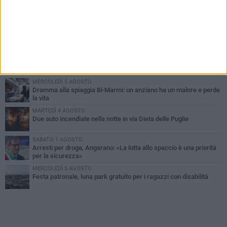
PIÙ LETTI QUESTA SETTIMANA
SABATO 1 AGOSTO
Contrasto allo spaccio di droga, due arresti dei carabinieri a
Bisceglie
MARTEDÌ 4 AGOSTO
Emergenza caldo, il Comune di Bisceglie attiva i "rifugi climatici"
MERCOLEDÌ 5 AGOSTO
Dramma alla spiaggia Bi-Marmi: un anziano ha un malore e perde
la vita
MARTEDÌ 4 AGOSTO
Due auto incendiate nella notte in via Dieta delle Puglie
SABATO 1 AGOSTO
Arresti per droga, Angarano: «La lotta allo spaccio è una priorità
per la sicurezza»
MERCOLEDÌ 5 AGOSTO
Festa patronale, luna park gratuito per i ragazzi con disabilità