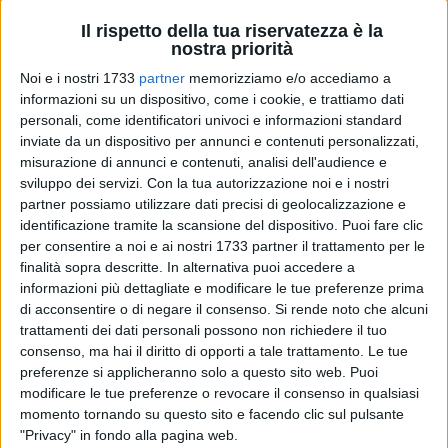
Il rispetto della tua riservatezza è la
nostra priorità
Noi e i nostri 1733
partner
memorizziamo e/o accediamo a
2
informazioni su un dispositivo, come i cookie, e trattiamo dati
personali, come identificatori univoci e informazioni standard
inviate da un dispositivo per annunci e contenuti personalizzati,
«La Regione Puglia ha pubblicato un Avviso pubblico per la
misurazione di annunci e contenuti, analisi dell'audience e
sviluppo dei servizi.
Con la tua autorizzazione noi e i nostri
riqualificazione di aree pubbliche sottoutilizzate o degradate
partner possiamo utilizzare dati precisi di geolocalizzazione e
attraverso la realizzazione o il recupero di aree gioco
identificazione tramite la scansione del dispositivo. Puoi fare clic
inclusive e accessibili. È un'opportunità che il Comune di
per consentire a noi e ai nostri 1733 partner il trattamento per le
Bisceglie non deve perdere» – dichiara Marco Di Leo, ex
finalità sopra descritte. In alternativa puoi accedere a
consigliere comunale.
informazioni più dettagliate e modificare le tue preferenze prima
di acconsentire o di negare il consenso.
Si rende noto che alcuni
Il bando, rivolto a tutti i Comuni pugliesi, dispone di una
trattamenti dei dati personali possono non richiedere il tuo
consenso, ma hai il diritto di opporti a tale trattamento. Le tue
dotazione complessiva di 100.000 euro e prevede un
preferenze si applicheranno solo a questo sito web. Puoi
finanziamento massimo di 10.000 euro per ciascun
modificare le tue preferenze o revocare il consenso in qualsiasi
Comune. Ogni amministrazione potrà presentare una sola
momento tornando su questo sito e facendo clic sul pulsante
domanda e Bisceglie non può perdere questa opportunità.
"Privacy" in fondo alla pagina web.