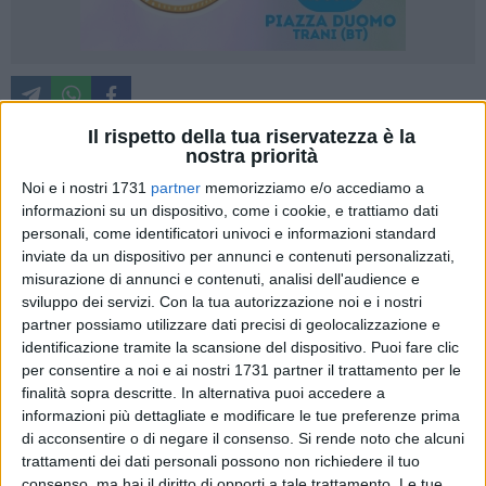
Il rispetto della tua riservatezza è la
nostra priorità
«Sono trascorsi più di 20 giorni, non sappiamo ancora nulla
Noi e i nostri 1731
partner
memorizziamo e/o accediamo a
di mio fratello e della sua macchina». È l'appello lanciato da
informazioni su un dispositivo, come i cookie, e trattiamo dati
Alessandro alle autorità competenti per trovare
Mino
personali, come identificatori univoci e informazioni standard
inviate da un dispositivo per annunci e contenuti personalizzati,
Racanati
, disperso nel fiume Trigno dallo scorso 2 aprile. La
misurazione di annunci e contenuti, analisi dell'audience e
famiglia si è fatta un'idea ben precisa su dove possa essere,
sviluppo dei servizi.
Con la tua autorizzazione noi e i nostri
ascoltando anche il parere di periti industriali che si sono
partner possiamo utilizzare dati precisi di geolocalizzazione e
espressi: «Lui è sotto il ponte per noi, sia lui che la sua auto.
identificazione tramite la scansione del dispositivo. Puoi fare clic
I vigili del fuoco hanno battuto il fiume, l'hanno ribattuto e
per consentire a noi e ai nostri 1731 partner il trattamento per le
non hanno trovato il mezzo. Nel mare sono state impegnate
finalità sopra descritte. In alternativa puoi accedere a
motovedette di guardia costiera e guardie di finanza. Ma ad
informazioni più dettagliate e modificare le tue preferenze prima
di acconsentire o di negare il consenso.
Si rende noto che alcuni
oggi non si sa niente di mio fratello».
trattamenti dei dati personali possono non richiedere il tuo
consenso, ma hai il diritto di opporti a tale trattamento. Le tue