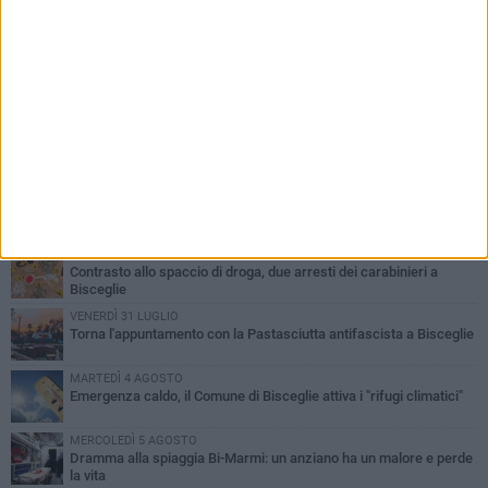
PIÙ LETTI QUESTA SETTIMANA
SABATO 1 AGOSTO
Contrasto allo spaccio di droga, due arresti dei carabinieri a
Bisceglie
VENERDÌ 31 LUGLIO
Torna l'appuntamento con la Pastasciutta antifascista a Bisceglie
MARTEDÌ 4 AGOSTO
Emergenza caldo, il Comune di Bisceglie attiva i "rifugi climatici"
MERCOLEDÌ 5 AGOSTO
Dramma alla spiaggia Bi-Marmi: un anziano ha un malore e perde
la vita