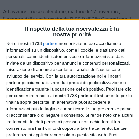
Ad avviare il ricco calendario, già lunedì 17 novembre,
l'incontro delle scolaresche dell'IISS Dell'Olio-Cosmai con il
magistrato Valerio de Gioia e l'avvocata Tiziana Cecere in
Il rispetto della tua riservatezza è la
occasione dell'evento "
MalAmore
" (link all'articolo
nostra priorità
"MalAmore": un incontro per riconoscere e contrastare la
Noi e i nostri 1733
partner
memorizziamo e/o accediamo a
violenza di genere
). Si è proseguito poi con delle letture
informazioni su un dispositivo, come i cookie, e trattiamo dati
tematiche in biblioteca, dedicate alla cultura del rispetto.
personali, come identificatori univoci e informazioni standard
inviate da un dispositivo per annunci e contenuti personalizzati,
Martedì 25 novembre le attività hanno invece avuto inizio in
misurazione di annunci e contenuti, analisi dell'audience e
mattinata con un flashmob intitolato "
L'amore non ferisce"
sviluppo dei servizi.
Con la tua autorizzazione noi e i nostri
che ha coinvolto nuovamente le classi dell'IISS Dell'Olio
partner possiamo utilizzare dati precisi di geolocalizzazione e
Cosmai, per poi proseguire con il convegno "
Oltre il 25
identificazione tramite la scansione del dispositivo. Puoi fare clic
novembre - La violenza non è una storia già scritta"
presso
per consentire a noi e ai nostri 1733 partner il trattamento per le
la sala degli specchi di palazzo Tupputi.
finalità sopra descritte. In alternativa puoi accedere a
informazioni più dettagliate e modificare le tue preferenze prima
di acconsentire o di negare il consenso.
Si rende noto che alcuni
«Il nostro obiettivo è quello di andare oltre la giornata del 25
trattamenti dei dati personali possono non richiedere il tuo
novembre e quindi cerchiamo di distribuire i vari eventi in un
consenso, ma hai il diritto di opporti a tale trattamento. Le tue
periodo più lungo, proprio per attribuire alle varie iniziative il
preferenze si applicheranno solo a questo sito web. Puoi
significato di una
sensibilizzazione costante e quotidiana
-