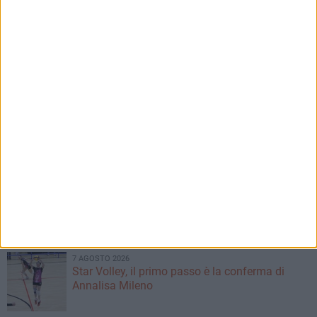
Serie A2, la Diaz nel girone C con altre 4
pugliesi: le avversarie
7 AGOSTO 2026
Coppa Italia Serie D, il Bisceglie affronterà il
turno preliminare al "Ventura"
7 AGOSTO 2026
Unione, definito il girone di Eccellenza: tutte le
avversarie
7 AGOSTO 2026
Promozione, Don Uva e Virtus Bisceglie nel
girone A: sarà ancora derby
7 AGOSTO 2026
Star Volley, il primo passo è la conferma di
Annalisa Mileno