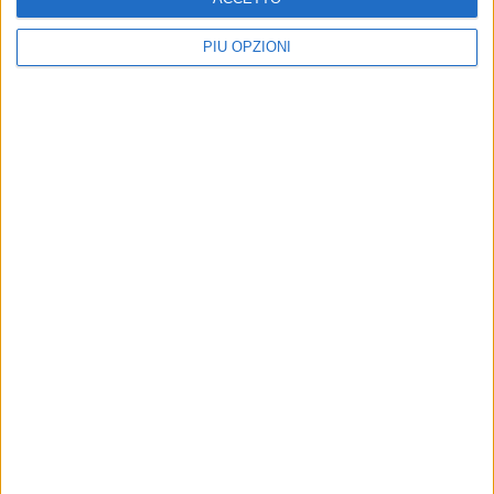
PIÙ OPZIONI
"Non una storia già scritta": a Bisceglie un
3 MINUTI
convegno contro la violenza di genere
Serena
De Musso