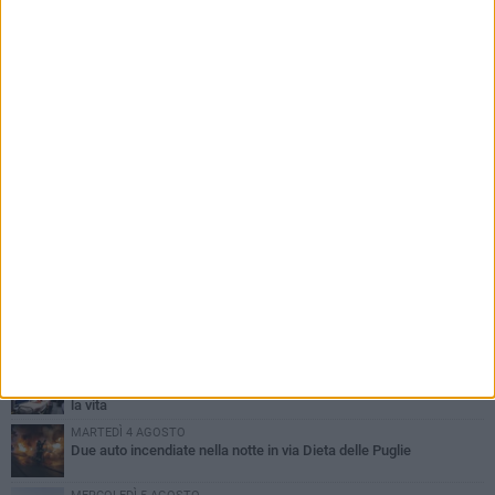
PIÙ LETTI QUESTA SETTIMANA
GIOVEDÌ 6 AGOSTO
Ragazzi biscegliesi diventano virali dopo un'esibizione
improvvisata in aeroporto a Roma-Fiumicino
MARTEDÌ 4 AGOSTO
Emergenza caldo, il Comune di Bisceglie attiva i "rifugi climatici"
MERCOLEDÌ 5 AGOSTO
Dramma alla spiaggia Bi-Marmi: un anziano ha un malore e perde
la vita
MARTEDÌ 4 AGOSTO
Due auto incendiate nella notte in via Dieta delle Puglie