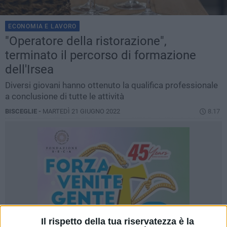
ECONOMIA E LAVORO
"Operatore della ristorazione",
terminato il percorso di formazione
dell'Irsea
Diversi giovani hanno ottenuto la qualifica professionale
a conclusione di tutte le attività
BISCEGLIE -
MARTEDÌ 21 GIUGNO 2022
8.17
Il rispetto della tua riservatezza è la