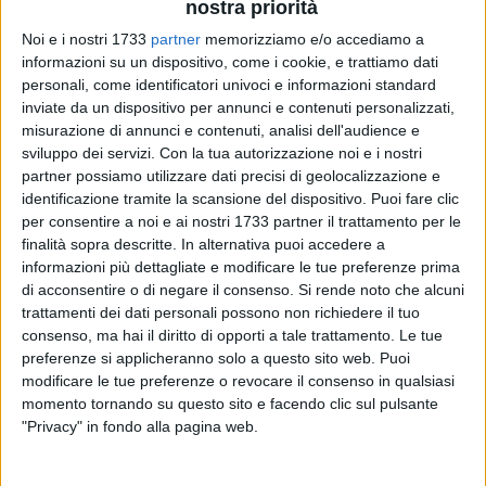
nostra priorità
Noi e i nostri 1733
partner
memorizziamo e/o accediamo a
informazioni su un dispositivo, come i cookie, e trattiamo dati
personali, come identificatori univoci e informazioni standard
19
inviate da un dispositivo per annunci e contenuti personalizzati,
misurazione di annunci e contenuti, analisi dell'audience e
sviluppo dei servizi.
Con la tua autorizzazione noi e i nostri
partner possiamo utilizzare dati precisi di geolocalizzazione e
Si è concluso, dopo tre lunghi anni a causa delle
identificazione tramite la scansione del dispositivo. Puoi fare clic
complicazioni della pandemia, il percorso di formazione
per consentire a noi e ai nostri 1733 partner il trattamento per le
tenuto dall'Irsea di Bisceglie intitolato "Operatore della
finalità sopra descritte. In alternativa puoi accedere a
ristorazione - servizi di sala e bar".
informazioni più dettagliate e modificare le tue preferenze prima
di acconsentire o di negare il consenso.
Si rende noto che alcuni
trattamenti dei dati personali possono non richiedere il tuo
Durante il corso i giovani partecipanti, oltre alle lezioni in
consenso, ma hai il diritto di opporti a tale trattamento. Le tue
aula tenute da professionisti del settore, hanno anche svolto
preferenze si applicheranno solo a questo sito web. Puoi
la preziosa fase di stage in prestigiose e storiche strutture
modificare le tue preferenze o revocare il consenso in qualsiasi
ristorative biscegliesi, durante la quale si sono cimentati
momento tornando su questo sito e facendo clic sul pulsante
nelle attività di servizio in sala e al bar, sotto l'occhio vigile
"Privacy" in fondo alla pagina web.
dei tutor aziendali.