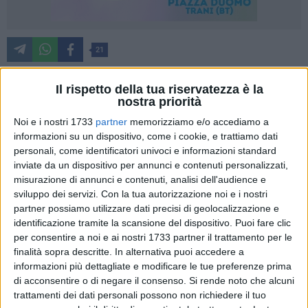
21
Il rispetto della tua riservatezza è la
nostra priorità
Una giornata all'insegna dello sport, della natura e della
memoria collettiva ha animato il Casale di Zappino a
Noi e i nostri 1733
partner
memorizziamo e/o accediamo a
Bisceglie, che ha ospitato la terza tappa del progetto
informazioni su un dispositivo, come i cookie, e trattiamo dati
personali, come identificatori univoci e informazioni standard
"PaleSTRANAtura"
, promosso dal
Coni Bat
e dedicato alla
inviate da un dispositivo per annunci e contenuti personalizzati,
valorizzazione del territorio attraverso l'attività fisica e la
misurazione di annunci e contenuti, analisi dell'audience e
cultura.
sviluppo dei servizi.
Con la tua autorizzazione noi e i nostri
partner possiamo utilizzare dati precisi di geolocalizzazione e
Ben 330 studenti, provenienti da cinque scuole primarie della
identificazione tramite la scansione del dispositivo. Puoi fare clic
provincia - l'Istituto Comprensivo "Don Bosco-Battisti-
per consentire a noi e ai nostri 1733 partner il trattamento per le
Ferraris", l'Istituto Comprensivo "Don Uva-Battisti-Ferraris", il
finalità sopra descritte. In alternativa puoi accedere a
informazioni più dettagliate e modificare le tue preferenze prima
Primo Circolo Didattico "De Amicis", il Secondo Circolo
di acconsentire o di negare il consenso.
Si rende noto che alcuni
"Caputi" di Bisceglie e l'Istituto Comprensivo "Pietro Mennea"
trattamenti dei dati personali possono non richiedere il tuo
di Barletta – si sono cimentati in un fitto programma di