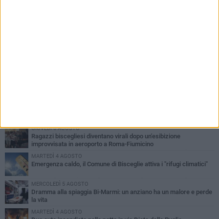
PIÙ LETTI QUESTA SETTIMANA
GIOVEDÌ 6 AGOSTO
Ragazzi biscegliesi diventano virali dopo un'esibizione
improvvisata in aeroporto a Roma-Fiumicino
MARTEDÌ 4 AGOSTO
Emergenza caldo, il Comune di Bisceglie attiva i "rifugi climatici"
MERCOLEDÌ 5 AGOSTO
Dramma alla spiaggia Bi-Marmi: un anziano ha un malore e perde
la vita
MARTEDÌ 4 AGOSTO