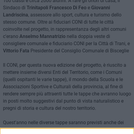
100 classi e circa 2000 alunni. A fare gli onori di casa, il
Sindaco di
Trinitapoli Francesco Di Feo
e
Giovanni
Landriscina
, assessore allo sport, cultura e turismo dello
stesso comune. Oltre ai fiduciari CONI di tutte le città
coinvolte nel progetto, in rappresentanza degli altri comuni
c'erano
Anselmo Mannatrizio
nella doppia veste di
consigliere comunale e fiduciario CONI per la Città di Trani, e
Vittorio Fata
Presidente del Consiglio Comunale di Bisceglie
Il CONI, per questa nuova edizione del progetto, è riuscito a
mettere insieme diversi Enti del Territorio, come i Comuni
(quelli ospitanti le varie tappe), il mondo della Scuola e le
Associazioni Sportive e Culturali della provincia, al fine di
rendere sempre più attraenti tutte le tappe che avranno luogo
in posti molto suggestivi dal punto di vista naturalistico e
pregni di storia e cultura del nostro territorio.
Quest'anno nelle diverse tappe saranno previsti anche dei
corner informativi di carattere sociale e sanitario, curati