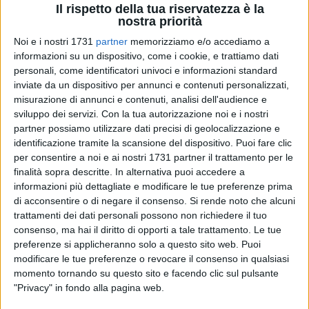
dall'Associazione LILT BAT, era presente alla conferenza
Il rispetto della tua riservatezza è la
nostra priorità
stampa il Presidente Provinciale Michele Ciniero, per le
attività sportive, invece, gli alunni saranno seguiti dallo Staff
Noi e i nostri 1731
partner
memorizziamo e/o accediamo a
tecnico del CONI e da esperti delle discipline. È prevista
informazioni su un dispositivo, come i cookie, e trattiamo dati
personali, come identificatori univoci e informazioni standard
merenda nella pausa di mezza giornata, grazie ai nostri
inviate da un dispositivo per annunci e contenuti personalizzati,
partners commerciali, DIVELLA e ACQUA ORSINI.
misurazione di annunci e contenuti, analisi dell'audience e
sviluppo dei servizi.
Con la tua autorizzazione noi e i nostri
partner possiamo utilizzare dati precisi di geolocalizzazione e
identificazione tramite la scansione del dispositivo. Puoi fare clic
per consentire a noi e ai nostri 1731 partner il trattamento per le
finalità sopra descritte. In alternativa puoi accedere a
informazioni più dettagliate e modificare le tue preferenze prima
di acconsentire o di negare il consenso.
Si rende noto che alcuni
trattamenti dei dati personali possono non richiedere il tuo
consenso, ma hai il diritto di opporti a tale trattamento. Le tue
preferenze si applicheranno solo a questo sito web. Puoi
modificare le tue preferenze o revocare il consenso in qualsiasi
momento tornando su questo sito e facendo clic sul pulsante
"Privacy" in fondo alla pagina web.