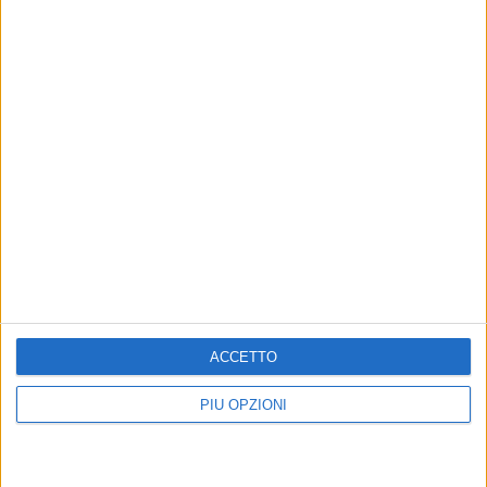
Altri contenuti a tema
ACCETTO
PIÙ OPZIONI
SPORT A 360°
TERRITORIO