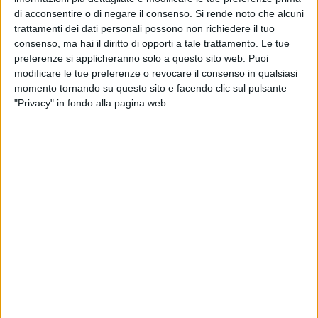
di acconsentire o di negare il consenso.
Si rende noto che alcuni
ginnastica ritmica dopo le
Olimpiadi di Tokyo nel 2021
.
trattamenti dei dati personali possono non richiedere il tuo
consenso, ma hai il diritto di opporti a tale trattamento. Le tue
«Con l'articolo 33 del decreto legislativo 36 del 2021 veniva
preferenze si applicheranno solo a questo sito web. Puoi
richiesta la designazione nelle diverse strutture del
modificare le tue preferenze o revocare il consenso in qualsiasi
Responsabile di Safeguarding
entro il 31 dicembre 2024 -
momento tornando su questo sito e facendo clic sul pulsante
ha raccontato
Antonio Rutigliano
, delegato provinciale Bat
"Privacy" in fondo alla pagina web.
del Coni -. Si tratta di una figura che diventa davvero molto
importante, soprattutto alla luce di quelli che sono stati gli
avvenimenti delle ultime passate stagioni sportive e
soprattutto in alcune discipline in maniera particolare».
«Come Coni avevamo già avviato un percorso formativo e
informativo delle nostre associazioni con un convegno che
avevamo fatto ad aprile del 2023, dove avevamo invitato un
po' di esperti. Ma anche il Coni Puglia, proprio a novembre
del 2024, ha ulteriormente incrementato e implementato
questo tipo di informazioni proprio per cercare di portare a
conoscenza di tutte le associazioni sportive e quelle che
possono essere le implicazioni di una normativa di questo