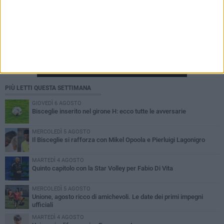
PIÙ LETTI QUESTA SETTIMANA
GIOVEDÌ 6 AGOSTO
Bisceglie inserito nel girone H: ecco tutte le avversarie
MERCOLEDÌ 5 AGOSTO
Il Bisceglie si rafforza con Mikel Opoola e Pierluigi Lagonigro
MARTEDÌ 4 AGOSTO
Quinto capitolo con la Star Volley per Fabio Di Vita
MERCOLEDÌ 5 AGOSTO
Unione, agosto ricco di amichevoli. Le date dei primi impegni
ufficiali
MARTEDÌ 4 AGOSTO