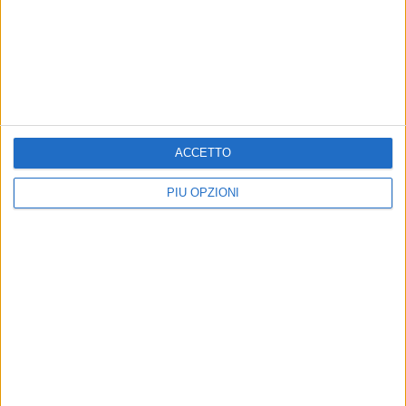
ACCETTO
PIÙ OPZIONI
Altri contenuti a tema
Convegno Sport e
TERRITORIO
Safeguarding, Rutigliano:
“PaleSTRANAtura”, oltre