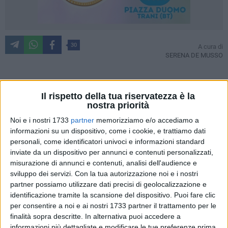
30
A cura di
SERENA DE MUSSO
Con l'articolo 16 del decreto legislativo numero 39 del 2021 il
Il rispetto della tua riservatezza è la
nostra priorità
Dipartimento per lo Sport del Consiglio dei Ministri
ha
richiesto a tutte le associazioni e società sportive la
Noi e i nostri 1733
partner
memorizziamo e/o accediamo a
predisposizione per modelli organizzativi di controllo
informazioni su un dispositivo, come i cookie, e trattiamo dati
personali, come identificatori univoci e informazioni standard
dell'attività sportiva e soprattutto codici di condotta a tutela
inviate da un dispositivo per annunci e contenuti personalizzati,
dei minori. Il provvedimento è volto alla creazione di uno
misurazione di annunci e contenuti, analisi dell'audience e
spazio sicuro per praticare le discipline sportive, così come
sviluppo dei servizi.
Con la tua autorizzazione noi e i nostri
ad evitare molestie e violenze di genere e di ogni altra
partner possiamo utilizzare dati precisi di geolocalizzazione e
condizione. Anche il
Coni
ha assecondato l'importante
identificazione tramite la scansione del dispositivo. Puoi fare clic
riforma dello sport, presa coscienza dell'importanza del
per consentire a noi e ai nostri 1733 partner il trattamento per le
provvedimento anche a seguito dello scandalo nazionale
finalità sopra descritte. In alternativa puoi accedere a
informazioni più dettagliate e modificare le tue preferenze prima
relativo alle denunce di abusi da parte delle Farfalle della