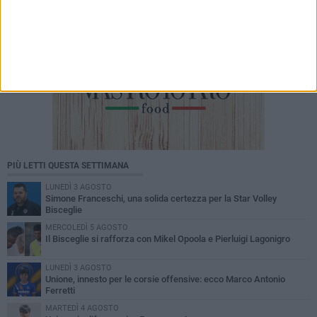
PIÙ LETTI QUESTA SETTIMANA
LUNEDÌ 3 AGOSTO
Simone Franceschi, una solida certezza per la Star Volley
Bisceglie
MERCOLEDÌ 5 AGOSTO
Il Bisceglie si rafforza con Mikel Opoola e Pierluigi Lagonigro
LUNEDÌ 3 AGOSTO
Unione, innesto per le corsie offensive: ecco Marco Antonio
Ferretti
MARTEDÌ 4 AGOSTO