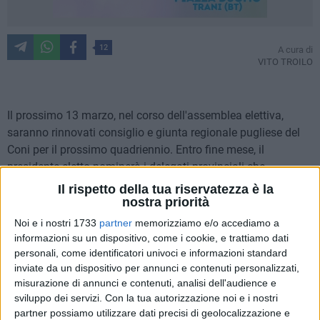
12
A cura di
VITO TROILO
Il prossimo 13 marzo, nel corso dell'assemblea elettiva,
saranno rinnovati consiglio e giunta regionale pugliese del
Coni per il prossimo quadriennio. Entro fine mese, il
presidente eletto nominerà i delegati provinciali che
prenderanno parte, in seguito, all'assemblea elettiva
Il rispetto della tua riservatezza è la
nazionale in programma nel mese di aprile.
nostra priorità
Noi e i nostri 1733
partner
memorizziamo e/o accediamo a
Antonio Rutigliano
, delegato provinciale uscente per la Bat,
informazioni su un dispositivo, come i cookie, e trattiamo dati
ha tracciato un bilancio del suo mandato: «A chiusura di
personali, come identificatori univoci e informazioni standard
inviate da un dispositivo per annunci e contenuti personalizzati,
quest'esperienza sento il dovere di esprimere un sincero
misurazione di annunci e contenuti, analisi dell'audience e
ringraziamento al presidente regionale Angelo Giliberto, che
sviluppo dei servizi.
Con la tua autorizzazione noi e i nostri
mi ha fortemente voluto alla guida del movimento sportivo
partner possiamo utilizzare dati precisi di geolocalizzazione e