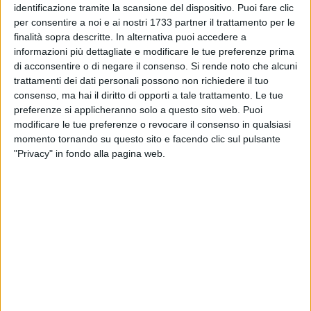
di questo territorio. Sono stati quattro anni intensi nei quali,
identificazione tramite la scansione del dispositivo. Puoi fare clic
ancora una volta, ho cercato di dare il meglio con la mia
per consentire a noi e ai nostri 1733 partner il trattamento per le
passione, il mio entusiasmo e con la mia voglia di "fare".
finalità sopra descritte. In alternativa puoi accedere a
Non è stato facile.
informazioni più dettagliate e modificare le tue preferenze prima
di acconsentire o di negare il consenso.
Si rende noto che alcuni
trattamenti dei dati personali possono non richiedere il tuo
Questo quadriennio particolare è stato caratterizzato dalle
consenso, ma hai il diritto di opporti a tale trattamento. Le tue
vicissitudini nazionali del Coni, al centro di una doppia
preferenze si applicheranno solo a questo sito web. Puoi
riforma non ancora chiara a tutti e con tanti punti di
modificare le tue preferenze o revocare il consenso in qualsiasi
domanda, e da un'incredibile ed inaspettata pandemia
momento tornando su questo sito e facendo clic sul pulsante
mondiale che ha bloccato tutte le attività sportive da circa
"Privacy" in fondo alla pagina web.
un anno. Nonostante tutto, siamo riusciti a raggiungere
importanti traguardi.
Abbiamo ottenuto nel nostro territorio
una sede provinciale del Coni
, degna di tal nome, dopo circa
15 anni trascorsi in una piccola stanza messa a
disposizione dal Comune di Barletta, a cui va comunque il
mio personale ringraziamento. Le mie molteplici
sollecitazioni sono state accolte sia dal presidente regionale
Giliberto, che dalla responsabile nazionale del territorio, la
dottoressa Cecilia D'Angelo, che con me hanno condiviso