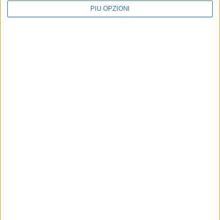
PIÙ OPZIONI
Altri contenuti a tema