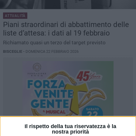
ATTUALITÀ
Piani straordinari di abbattimento delle
liste d’attesa: i dati al 19 febbraio
Richiamato quasi un terzo del target previsto
BISCEGLIE -
DOMENICA 22 FEBBRAIO 2026
Il rispetto della tua riservatezza è la
nostra priorità