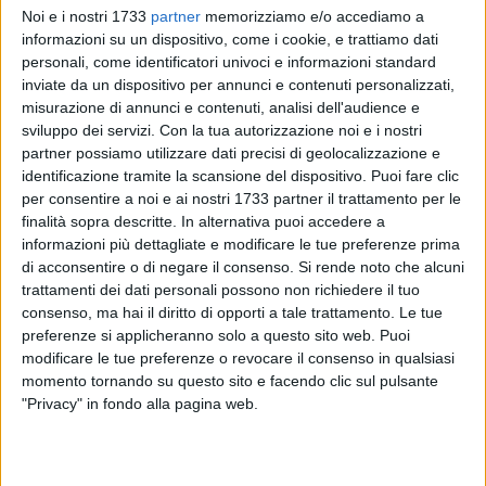
Noi e i nostri 1733
partner
memorizziamo e/o accediamo a
informazioni su un dispositivo, come i cookie, e trattiamo dati
4
personali, come identificatori univoci e informazioni standard
inviate da un dispositivo per annunci e contenuti personalizzati,
misurazione di annunci e contenuti, analisi dell'audience e
sviluppo dei servizi.
Con la tua autorizzazione noi e i nostri
Dall'inizio dei piani straordinari di abbattimento delle liste
partner possiamo utilizzare dati precisi di geolocalizzazione e
d'attesa, dal 2 febbraio fino al 19 febbraio, quasi un terzo
identificazione tramite la scansione del dispositivo. Puoi fare clic
delle persone che attendevano una prestazione con priorità
per consentire a noi e ai nostri 1733 partner il trattamento per le
U o B, (target dei piani condiviso tra aziende e Regione) è
finalità sopra descritte. In alternativa puoi accedere a
stato contattato dalle dieci aziende ed enti del servizio
informazioni più dettagliate e modificare le tue preferenze prima
sanitario regionale. Rispetto ai dati della prima settimana i
di acconsentire o di negare il consenso.
Si rende noto che alcuni
recall sono raddoppiati e le prestazioni eseguite triplicate. I
trattamenti dei dati personali possono non richiedere il tuo
consenso, ma hai il diritto di opporti a tale trattamento. Le tue
dati del monitoraggio attestano che complessivamente i
preferenze si applicheranno solo a questo sito web. Puoi
recall sono stati 39.379, gli appuntamenti anticipati 19.435 e
modificare le tue preferenze o revocare il consenso in qualsiasi
le prestazioni e i ricoveri già eseguiti 11.293 sul target
momento tornando su questo sito e facendo clic sul pulsante
complessivo stimato di 124.320 prestazioni da recuperare.
"Privacy" in fondo alla pagina web.
Per visite ed esami diagnostici sono state contattate 33.495
persone, anticipate 18.937 prestazioni ed eseguite 10.661