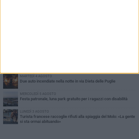
PIÙ LETTI QUESTA SETTIMANA
GIOVEDÌ 6 AGOSTO
Ragazzi biscegliesi diventano virali dopo un'esibizione
improvvisata in aeroporto a Roma-Fiumicino
MARTEDÌ 4 AGOSTO
Emergenza caldo, il Comune di Bisceglie attiva i "rifugi climatici"
MERCOLEDÌ 5 AGOSTO
Dramma alla spiaggia Bi-Marmi: un anziano ha un malore e perde
la vita
MARTEDÌ 4 AGOSTO
Due auto incendiate nella notte in via Dieta delle Puglie
MERCOLEDÌ 5 AGOSTO
Festa patronale, luna park gratuito per i ragazzi con disabilità
LUNEDÌ 3 AGOSTO
Turista francese raccoglie rifiuti alla spiaggia del Molo: «La gente
si sta ormai abituando»