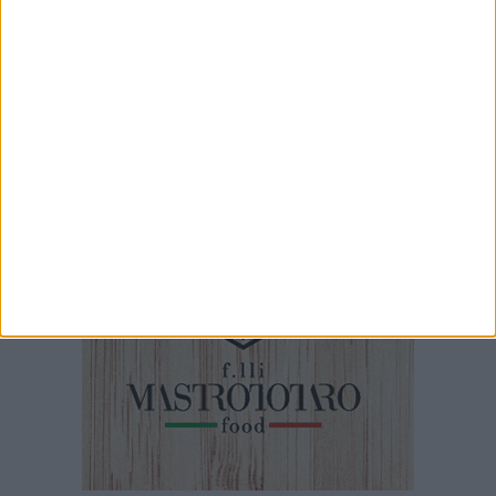
7 AGOSTO 2026
10mila libri al borgo, l'Anpi ricorda le "memorie
resistenti" di tre biscegliesi
7 AGOSTO 2026
Cinema Fuori Museo, a Trani tre nuovi
appuntamenti tra i grandi classici del cinema