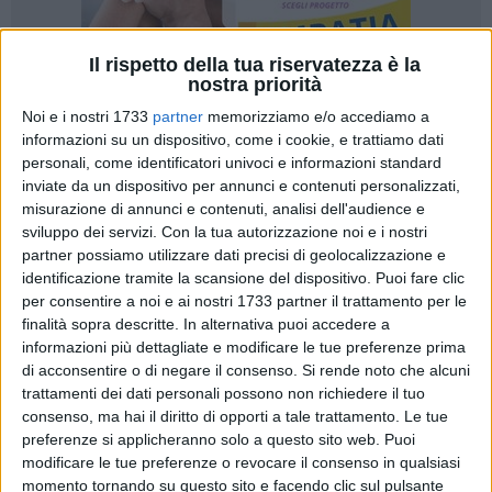
Il rispetto della tua riservatezza è la
nostra priorità
Noi e i nostri 1733
partner
memorizziamo e/o accediamo a
informazioni su un dispositivo, come i cookie, e trattiamo dati
8
personali, come identificatori univoci e informazioni standard
inviate da un dispositivo per annunci e contenuti personalizzati,
Esperienza e competenza: su questi due perni fa leva la
misurazione di annunci e contenuti, analisi dell'audience e
candidatura di Flavio Civita a consigliere regionale della
sviluppo dei servizi.
Con la tua autorizzazione noi e i nostri
Puglia. Il professionista andriese classe '79 ha deciso di
partner possiamo utilizzare dati precisi di geolocalizzazione e
scendere in campo per competere, tra le fila di Fratelli d'Italia,
identificazione tramite la scansione del dispositivo. Puoi fare clic
alle elezioni regionali del 23 e 24 novembre. «Una scelta -
per consentire a noi e ai nostri 1733 partner il trattamento per le
spiega - a servizio della comunità e del partito».
finalità sopra descritte. In alternativa puoi accedere a
informazioni più dettagliate e modificare le tue preferenze prima
di acconsentire o di negare il consenso.
Si rende noto che alcuni
Laureato in scienze politiche, Civita è commercialista da
trattamenti dei dati personali possono non richiedere il tuo
quasi vent'anni. Nel frattempo ha anche fondato due
consenso, ma hai il diritto di opporti a tale trattamento. Le tue
società, una di mediazione creditizia che oggi è diventata un
preferenze si applicheranno solo a questo sito web. Puoi
network nazionale e l'altra di consulenza e servizi alle
modificare le tue preferenze o revocare il consenso in qualsiasi
imprese. Poi, ha dato vita a una struttura ricettiva a pochi
momento tornando su questo sito e facendo clic sul pulsante