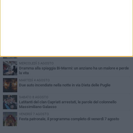
PIÙ LETTI QUESTA SETTIMANA
GIOVEDÌ 6 AGOSTO
Ragazzi biscegliesi diventano virali dopo un'esibizione
improvvisata in aeroporto a Roma-Fiumicino
MARTEDÌ 4 AGOSTO
Emergenza caldo, il Comune di Bisceglie attiva i "rifugi climatici"
MERCOLEDÌ 5 AGOSTO
Dramma alla spiaggia Bi-Marmi: un anziano ha un malore e perde
la vita
MARTEDÌ 4 AGOSTO
Due auto incendiate nella notte in via Dieta delle Puglie
SABATO 8 AGOSTO
Latitanti del clan Capriati arrestati, le parole del colonnello
Massimiliano Galasso
VENERDÌ 7 AGOSTO
Festa patronale, il programma completo di venerdì 7 agosto