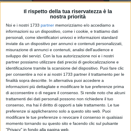
Il rispetto della tua riservatezza è la
nostra priorità
Noi e i nostri 1733
partner
memorizziamo e/o accediamo a
informazioni su un dispositivo, come i cookie, e trattiamo dati
7
personali, come identificatori univoci e informazioni standard
inviate da un dispositivo per annunci e contenuti personalizzati,
misurazione di annunci e contenuti, analisi dell'audience e
"La lista Alleanza Verdi Sinistra ha ottenuto un buon
sviluppo dei servizi.
Con la tua autorizzazione noi e i nostri
risultato nella Bat con il 4,5% e 5.479 voti, quasi mille voti in
partner possiamo utilizzare dati precisi di geolocalizzazione e
identificazione tramite la scansione del dispositivo. Puoi fare clic
più rispetto alle ultime elezioni (4.577), quelle europee dello
per consentire a noi e ai nostri 1733 partner il trattamento per le
scorso anno. Un risultato che da solo supera lo sbarramento
finalità sopra descritte. In alternativa puoi accedere a
ma che non è bastato in quanto non è stato superato a
informazioni più dettagliate e modificare le tue preferenze prima
livello regionale. La Bat è stata la provincia in Puglia con il
di acconsentire o di negare il consenso.
Si rende noto che alcuni
risultato migliore di Alleanza Verdi e sinistra in termini
trattamenti dei dati personali possono non richiedere il tuo
percentuali dopo la provincia di Bari. Ottimi i risultati di Trani
consenso, ma hai il diritto di opporti a tale trattamento. Le tue
con l'8,3% e di Bisceglie con il 7,2%. Risultati discreti a
preferenze si applicheranno solo a questo sito web. Puoi
modificare le tue preferenze o revocare il consenso in qualsiasi
Trinitapoli con 4,2% e ad Andria con il 4%", è quanto si legge
momento tornando su questo sito e facendo clic sul pulsante
nella nota del Segretario provinciale di Sinistra italiana/Avs,
"Privacy" in fondo alla pagina web.