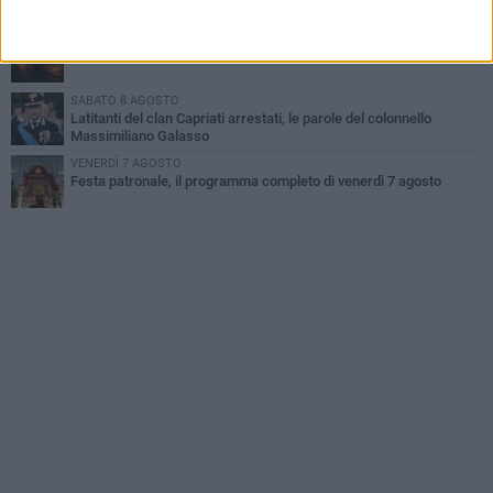
la vita
MARTEDÌ 4 AGOSTO
Due auto incendiate nella notte in via Dieta delle Puglie
SABATO 8 AGOSTO
Latitanti del clan Capriati arrestati, le parole del colonnello
Massimiliano Galasso
VENERDÌ 7 AGOSTO
Festa patronale, il programma completo di venerdì 7 agosto