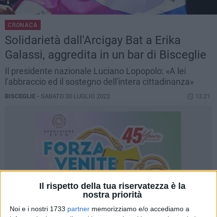
CRONACA
Solidarietà dall'Arcigay Bat a Erika
Galassi, aggredita in un bar di Bisceglie
Il presidente nazionale Luciano Lopopolo: «A lei
l'abbraccio ed il sostegno dell'intera cittadinanza»
BISCEGLIE -
SABATO 30 LUGLIO 2022
13.21
Il rispetto della tua riservatezza è la
nostra priorità
Noi e i nostri 1733
partner
memorizziamo e/o accediamo a