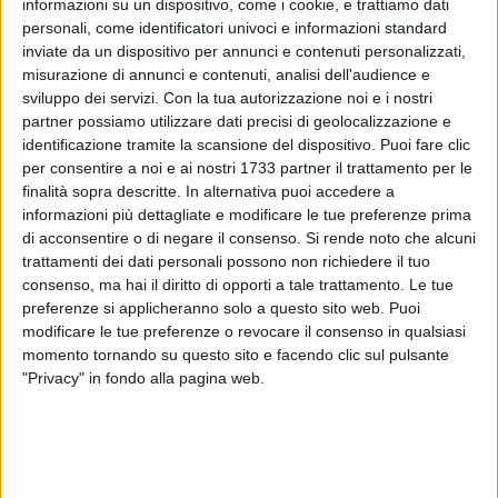
informazioni su un dispositivo, come i cookie, e trattiamo dati
personali, come identificatori univoci e informazioni standard
inviate da un dispositivo per annunci e contenuti personalizzati,
misurazione di annunci e contenuti, analisi dell'audience e
21
sviluppo dei servizi.
Con la tua autorizzazione noi e i nostri
partner possiamo utilizzare dati precisi di geolocalizzazione e
identificazione tramite la scansione del dispositivo. Puoi fare clic
«Esprimiamo tutta la nostra solidarietà e vicinanza all'amica
per consentire a noi e ai nostri 1733 partner il trattamento per le
finalità sopra descritte. In alternativa puoi accedere a
Erika Galassi che ha denunciato, attraverso i social, di aver
informazioni più dettagliate e modificare le tue preferenze prima
subito una brutta aggressione». È la presa di posizione
di acconsentire o di negare il consenso.
Si rende noto che alcuni
del'Arcigay Bat "Le mine vaganti" in seguito a quanto
trattamenti dei dati personali possono non richiedere il tuo
accaduto nella mattinata di giovedì 28 luglio in un bar di
consenso, ma hai il diritto di opporti a tale trattamento. Le tue
Bisceglie
(link all'articolo)
.
preferenze si applicheranno solo a questo sito web. Puoi
modificare le tue preferenze o revocare il consenso in qualsiasi
«Ancora una volta ricordiamo l'impegno delle associazioni
momento tornando su questo sito e facendo clic sul pulsante
"Privacy" in fondo alla pagina web.
per tutelare i diritti di tutte e tutti e prevenire la violenza
attraverso i percorsi di educazione alle differenze» è quanto
rimarcato dai referenti territoriali Arcigay.
«Solidarietà alla mia carissima amica Erika Galassi. A te