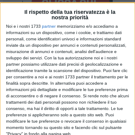
Il rispetto della tua riservatezza è la
nostra priorità
Noi e i nostri 1733
partner
memorizziamo e/o accediamo a
8
informazioni su un dispositivo, come i cookie, e trattiamo dati
personali, come identificatori univoci e informazioni standard
inviate da un dispositivo per annunci e contenuti personalizzati,
misurazione di annunci e contenuti, analisi dell'audience e
Tra le segnalazioni ricevute durante la campagna ve n'è una
sviluppo dei servizi.
Con la tua autorizzazione noi e i nostri
su un tema delicato riguardante la refezione scolastica a
partner possiamo utilizzare dati precisi di geolocalizzazione e
favore dei bimbi invalidi gravi frequentanti la Scuola
identificazione tramite la scansione del dispositivo. Puoi fare clic
dell'infanzia. In particolare, una famiglia ci ha chiesto se
per consentire a noi e ai nostri 1733 partner il trattamento per le
anche a Bisceglie, come avviene in alcuni Comuni di Italia, ci
finalità sopra descritte. In alternativa puoi accedere a
potesse essere la mensa gratuita per i bimbi affetti di
informazioni più dettagliate e modificare le tue preferenze prima
disabilità grave, certificata dalle competenti Autorità
di acconsentire o di negare il consenso.
Si rende noto che alcuni
trattamenti dei dati personali possono non richiedere il tuo
sanitarie ai sensi della Legge 104/92 art. 3 comma 3.
consenso, ma hai il diritto di opporti a tale trattamento. Le tue
preferenze si applicheranno solo a questo sito web. Puoi
Attualmente il costo della mensa si è basato esclusivamente
modificare le tue preferenze o revocare il consenso in qualsiasi
sull'ISEE familiare, non distinguendo tra bambini abili e
momento tornando su questo sito e facendo clic sul pulsante
diversamente disabili. «Vi sono però tutta una serie di costi
"Privacy" in fondo alla pagina web.