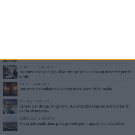
PIÙ LETTI QUESTA SETTIMANA
SABATO 1 AGOSTO
Contrasto allo spaccio di droga, due arresti dei carabinieri a
Bisceglie
MARTEDÌ 4 AGOSTO
Emergenza caldo, il Comune di Bisceglie attiva i "rifugi climatici"
MERCOLEDÌ 5 AGOSTO
Dramma alla spiaggia Bi-Marmi: un anziano ha un malore e perde
la vita
MARTEDÌ 4 AGOSTO
Due auto incendiate nella notte in via Dieta delle Puglie
SABATO 1 AGOSTO
Arresti per droga, Angarano: «La lotta allo spaccio è una priorità
per la sicurezza»
MERCOLEDÌ 5 AGOSTO
Festa patronale, luna park gratuito per i ragazzi con disabilità