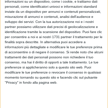
informazioni su un dispositivo, come i cookie, e trattiamo dati
personali, come identificatori univoci e informazioni standard
inviate da un dispositivo per annunci e contenuti personalizzati,
misurazione di annunci e contenuti, analisi dell'audience e
sviluppo dei servizi.
Con la tua autorizzazione noi e i nostri
12
partner possiamo utilizzare dati precisi di geolocalizzazione e
identificazione tramite la scansione del dispositivo. Puoi fare clic
per consentire a noi e ai nostri 1731 partner il trattamento per le
Anita Foscari e Corrado Azzollini, due studenti del liceo
finalità sopra descritte. In alternativa puoi accedere a
informazioni più dettagliate e modificare le tue preferenze prima
coreutico "Leonardo da Vinci" di Bisceglie, si sono
di acconsentire o di negare il consenso.
Si rende noto che alcuni
aggiudicati il primo posto al Gran Concorso Internazionale
trattamenti dei dati personali possono non richiedere il tuo
"Europa in Danza" 2019 di Roma, nella categoria duo della
consenso, ma hai il diritto di opporti a tale trattamento. Le tue
sezione seniores.
preferenze si applicheranno solo a questo sito web. Puoi
modificare le tue preferenze o revocare il consenso in qualsiasi
I due hanno eseguito una coreografia, curata dal professor
momento tornando su questo sito e facendo clic sul pulsante
Alessandro Grossi, sulle note di "Sally" nella versione di
"Privacy" in fondo alla pagina web.
Vasco Rossi.
Il premio è solo il culmine di una tre giorni molto intensa nel
corso della quale i giovani danzatori hanno potuto