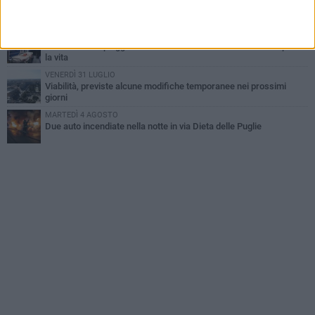
Emergenza caldo, il Comune di Bisceglie attiva i "rifugi climatici"
MERCOLEDÌ 5 AGOSTO
Dramma alla spiaggia Bi-Marmi: un anziano ha un malore e perde
la vita
VENERDÌ 31 LUGLIO
Viabilità, previste alcune modifiche temporanee nei prossimi
giorni
MARTEDÌ 4 AGOSTO
Due auto incendiate nella notte in via Dieta delle Puglie