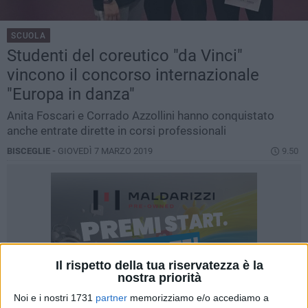
SCUOLA
Studenti del coreutico "da Vinci"
vincono il concorso internazionale
"Europa in danza"
Anita Foscari e Corrado Azzollini hanno conquistato
anche entrate dirette in corsi professionali
BISCEGLIE -
GIOVEDÌ 7 MARZO 2019
9.50
Il rispetto della tua riservatezza è la
nostra priorità
Noi e i nostri 1731
partner
memorizziamo e/o accediamo a