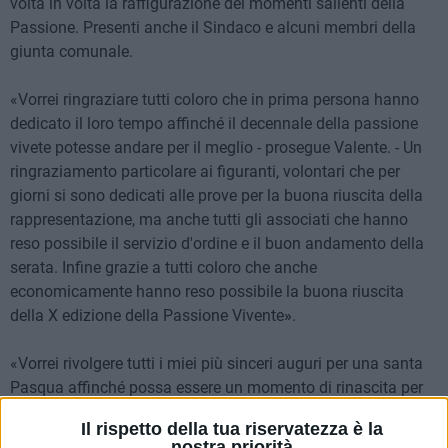
volta in volta la raffigurazione dei momenti salienti della
Passione. Presenti anche il Sindaco e alcuni membri della
giunta comunale.
«Vorrei ringraziare tutti coloro che in prima persona hanno
dedicato il loro tempo affinché il decennale della passione
vivete potesse andare per il meglio - prosegue Valente. - Un
ringraziamento particolare ai figuranti, volontari che per
giorni si sono dedicati alle prove per la buona riuscita della
rappresentazione, ma anche tutti gli associati che hanno
reso possibile il servizio d'ordine e il buon andamento della
serata. Infine grazie a tutti coloro che anche
economicamente hanno reso possibile la buona riuscita
della X edizione della Passione Vivente
»
.
«Vorrei rivolgere tutti i miei più sinceri auguri per una santa
Pasqua affinché possa essere un momento di rinascita per
ognuno di noi» ha poi concluso.
Il rispetto della tua riservatezza è la
nostra priorità