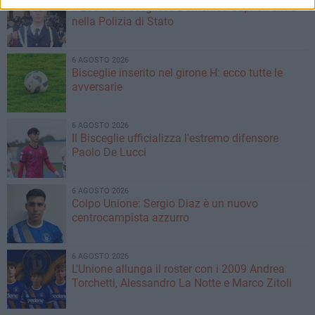
Il 20enne biscegliese Domenico Caprioli entra
nella Polizia di Stato
6 AGOSTO 2026
Bisceglie inserito nel girone H: ecco tutte le
avversarie
6 AGOSTO 2026
Il Bisceglie ufficializza l'estremo difensore
Paolo De Lucci
6 AGOSTO 2026
Colpo Unione: Sergio Diaz è un nuovo
centrocampista azzurro
6 AGOSTO 2026
L'Unione allunga il roster con i 2009 Andrea
Torchetti, Alessandro La Notte e Marco Zitoli