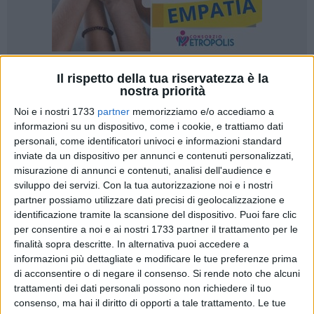
Il rispetto della tua riservatezza è la
20
nostra priorità
Noi e i nostri 1733
partner
memorizziamo e/o accediamo a
informazioni su un dispositivo, come i cookie, e trattiamo dati
I Commissari straordinari del Gruppo Biancamano in
personali, come identificatori univoci e informazioni standard
Amministrazione Straordinaria hanno comunicato
inviate da un dispositivo per annunci e contenuti personalizzati,
l'aggiudicazione del complessi aziendali detenuti da Aimeri
misurazione di annunci e contenuti, analisi dell'audience e
sviluppo dei servizi.
Con la tua autorizzazione noi e i nostri
Ambiente S.r.l. in Amministrazione Straordinaria e
partner possiamo utilizzare dati precisi di geolocalizzazione e
Energeticambiente S.r.l. in Amministrazione Straordinaria.
identificazione tramite la scansione del dispositivo. Puoi fare clic
per consentire a noi e ai nostri 1733 partner il trattamento per le
Il Gruppo BIancamano passa, dunque, nella disponibilità
finalità sopra descritte. In alternativa puoi accedere a
della cordata composta da una società di Cesena, la
informazioni più dettagliate e modificare le tue preferenze prima
Formula Ambiente S. p. a.
ed una pugliese, la
Green Link
di acconsentire o di negare il consenso.
Si rende noto che alcuni
S.r.l
, società benefit di Bari.
trattamenti dei dati personali possono non richiedere il tuo
consenso, ma hai il diritto di opporti a tale trattamento. Le tue