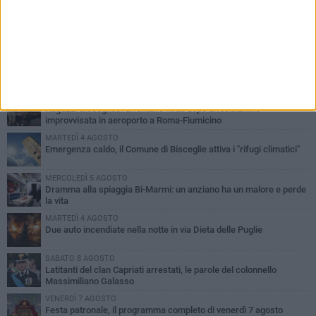
PIÙ LETTI QUESTA SETTIMANA
GIOVEDÌ 6 AGOSTO
Ragazzi biscegliesi diventano virali dopo un'esibizione
improvvisata in aeroporto a Roma-Fiumicino
MARTEDÌ 4 AGOSTO
Emergenza caldo, il Comune di Bisceglie attiva i "rifugi climatici"
MERCOLEDÌ 5 AGOSTO
Dramma alla spiaggia Bi-Marmi: un anziano ha un malore e perde
la vita
MARTEDÌ 4 AGOSTO
Due auto incendiate nella notte in via Dieta delle Puglie
SABATO 8 AGOSTO
Latitanti del clan Capriati arrestati, le parole del colonnello
Massimiliano Galasso
VENERDÌ 7 AGOSTO
Festa patronale, il programma completo di venerdì 7 agosto