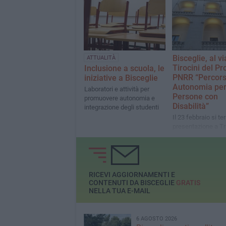
specialistica dell'
partecipato a “The Heart of
territoriale Trani-B
My School: My Library”
Bisceglie, al vi
ATTUALITÀ
Tirocini del Pr
Inclusione a scuola, le
PNRR “Percorsi
iniziative a Bisceglie
Autonomia pe
Laboratori e attività per
Persone con
promuovere autonomia e
Disabilità”
integrazione degli studenti
Il 23 febbraio si ter
presentazione a Tr
RICEVI AGGIORNAMENTI E
CONTENUTI DA BISCEGLIE
GRATIS
NELLA TUA E-MAIL
6 AGOSTO 2026