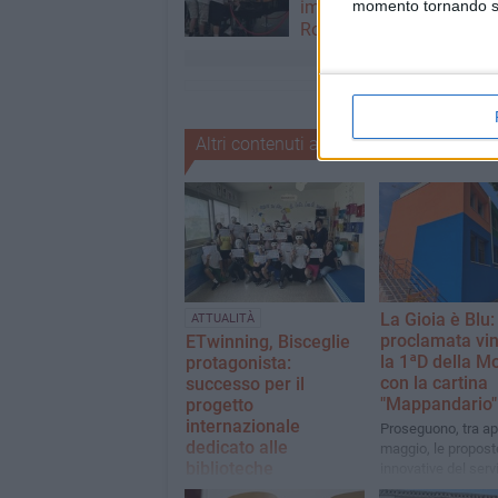
improvvisata in aeroport
momento tornando su 
Roma-Fiumicino
Altri contenuti a tema
La Gioia è Blu:
ATTUALITÀ
proclamata vin
ETwinning, Bisceglie
la 1ªD della Mo
protagonista:
con la cartina
successo per il
"Mappandario"
progetto
internazionale
Proseguono, tra apr
dedicato alle
maggio, le propost
biblioteche
innovative del servi
assistenza educat
L’I.C. Don Uva-Cosmai ha