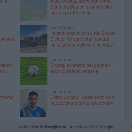
r il
Alga tossica, ARPA conferma
Bandiera Bianca e valori nella
norma per Bisceglie
6 AGOSTO 2026
Incendi boschivi in città, Spazio
 sviene,
Civico: «Ci sono stati controlli
nelle aree pubbliche e private?»
6 AGOSTO 2026
menico
Bisceglie inserito nel girone H:
a di
ecco tutte le avversarie
6 AGOSTO 2026
'estremo
Colpo Unione: Sergio Diaz è un
nuovo centrocampista azzurro
Le Rubriche di BisceglieViva
Agenda eventi di Bisceglie