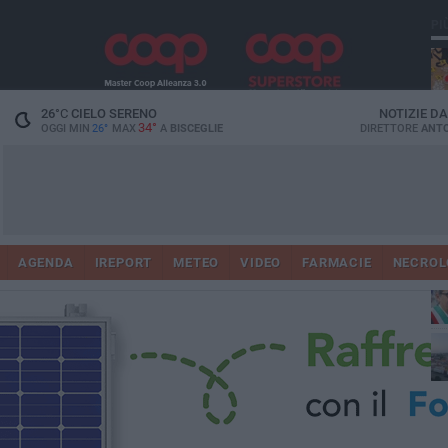
PI
26
°C
CIELO SERENO
NOTIZIE D
34°
OGGI MIN
26°
MAX
A
BISCEGLIE
DIRETTORE
ANTO
AGENDA
IREPORT
METEO
VIDEO
FARMACIE
NECROL