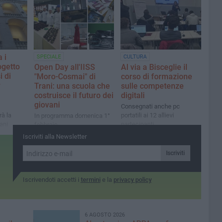
Ambito
isceglie
a i
SPECIALE
CULTURA
ogetto
Open Day all'IISS
Al via a Bisceglie il
 di
"Moro-Cosmai" di
corso di formazione
r
Trani: una scuola che
sulle competenze
costruisce il futuro dei
digitali
giovani
Consegnati anche pc
rà la
portatili ai 12 allievi
In programma domenica 1°
ani
partecipanti
febbraio
Iscriviti alla Newsletter
Iscriviti
Iscrivendoti accetti i
termini
e la
privacy policy
6 AGOSTO 2026