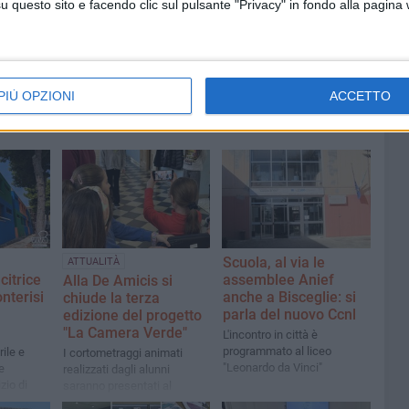
o a
questo sito e facendo clic sul pulsante "Privacy" in fondo alla pagina
PIÙ OPZIONI
ACCETTO
Scuola, al via le
ATTUALITÀ
citrice
assemblee Anief
Alla De Amicis si
nterisi
anche a Bisceglie: si
chiude la terza
parla del nuovo Ccnl
edizione del progetto
"La Camera Verde"
L'incontro in città è
programmato al liceo
ile e
I cortometraggi animati
"Leonardo da Vinci"
e
realizzati dagli alunni
zio di
saranno presentati al
iva
pubblico