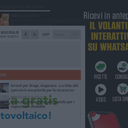
Ù LETTI QUESTA SETTIMANA
SABATO 1 AGOSTO
Contrasto allo spaccio di droga, due arresti
dei carabinieri a Bisceglie
A
BISCEGLIE
MARTEDÌ 4 AGOSTO
APP
Emergenza caldo, il Comune di Bisceglie
NIO QUINTO
attiva i "rifugi climatici"
MERCOLEDÌ 5 AGOSTO
Dramma alla spiaggia Bi-Marmi: un
anziano ha un malore e perde la vita
MARTEDÌ 4 AGOSTO
Due auto incendiate nella notte in via Dieta
delle Puglie
OGI
SABATO 1 AGOSTO
Arresti per droga, Angarano: «La lotta allo
spaccio è una priorità per la sicurezza»
MERCOLEDÌ 5 AGOSTO
Festa patronale, luna park gratuito per i
ragazzi con disabilità