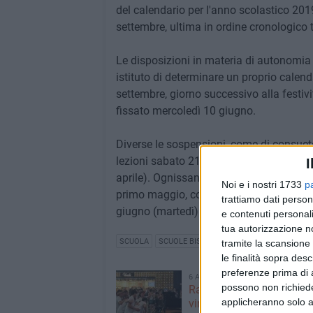
del calendario per l'anno scolastico 2019
settembre, ultima in ordine cronologico tr
Le disposizioni in materia di autonomia 
istituto di determinare un proprio calend
settembre, giorno successivo alla festiv
fissato mercoledì 10 giugno.
Diverse le sospensioni, come di consueto 
lezioni sabato 21 dicembre, ripresa mart
I
aprile). Ognissanti cadrà di venerdì, ra
Noi e i nostri 1733
p
primo maggio, con un altro ponte sabato
trattiamo dati person
giugno (martedì) che provocherà un pont
e contenuti personali
tua autorizzazione no
SCUOLA
SCUOLE BISCEGLIE
tramite la scansione 
le finalità sopra des
preferenze prima di 
6 AGOSTO 2026
possono non richieder
Ragazzi biscegliesi dive
applicheranno solo a
virali dopo un'esibizione