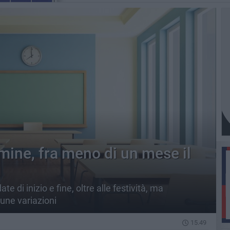
mine, fra meno di un mese il
te di inizio e fine, oltre alle festività, ma
une variazioni
15.49