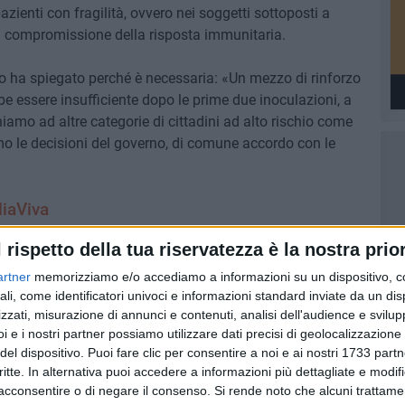
ienti con fragilità, ovvero nei soggetti sottoposti a
a compromissione della risposta immunitaria.
co ha spiegato perché è necessaria: «Un mezzo di rinforzo
e essere insufficiente dopo le prime due inoculazioni, a
hiamo ad altre categorie di cittadini ad alto rischio come
mo le decisioni del governo, di comune accordo con le
liaViva
l rispetto della tua riservatezza è la nostra prior
LUIGI LOPALCO
artner
memorizziamo e/o accediamo a informazioni su un dispositivo, c
ali, come identificatori univoci e informazioni standard inviate da un di
nale
zzati, misurazione di annunci e contenuti, analisi dell'audience e svilupp
i e i nostri partner possiamo utilizzare dati precisi di geolocalizzazione 
del dispositivo. Puoi fare clic per consentire a noi e ai nostri 1733 partn
critte. In alternativa puoi accedere a informazioni più dettagliate e modif
acconsentire o di negare il consenso.
Si rende noto che alcuni trattamen