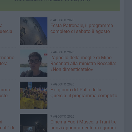
8 AGOSTO 2026
ma
Festa Patronale, il programma
Quercia
completo di sabato 8 agosto
7 AGOSTO 2026
lendario
L'appello della moglie di Mino
tera
Racanati alla ministra Roccella:
«Non dimenticatelo»
7 AGOSTO 2026
ramma
È il giorno del Palio della
osto
Quercia: il programma completo
7 AGOSTO 2026
pi
Cinema Fuori Museo, a Trani tre
enti" di
nuovi appuntamenti tra i grandi