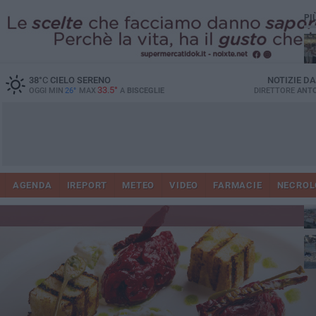
PI
Ro
38
°C
CIELO SERENO
NOTIZIE D
33.5°
OGGI MIN
26°
MAX
A
BISCEGLIE
DIRETTORE
ANTO
AGENDA
IREPORT
METEO
VIDEO
FARMACIE
NECROL
ab