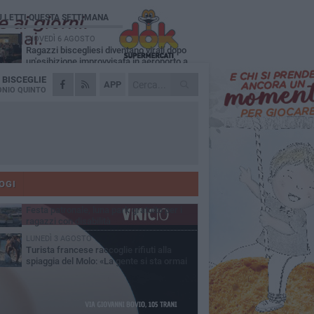
Ù LETTI QUESTA SETTIMANA
GIOVEDÌ 6 AGOSTO
Ragazzi biscegliesi diventano virali dopo
un'esibizione improvvisata in aeroporto a
ma-Fiumicino
A
BISCEGLIE
MARTEDÌ 4 AGOSTO
APP
Emergenza caldo, il Comune di Bisceglie
NIO QUINTO
attiva i "rifugi climatici"
MERCOLEDÌ 5 AGOSTO
Dramma alla spiaggia Bi-Marmi: un
anziano ha un malore e perde la vita
MARTEDÌ 4 AGOSTO
Due auto incendiate nella notte in via Dieta
delle Puglie
OGI
MERCOLEDÌ 5 AGOSTO
Festa patronale, luna park gratuito per i
ragazzi con disabilità
LUNEDÌ 3 AGOSTO
Turista francese raccoglie rifiuti alla
spiaggia del Molo: «La gente si sta ormai
ituando»