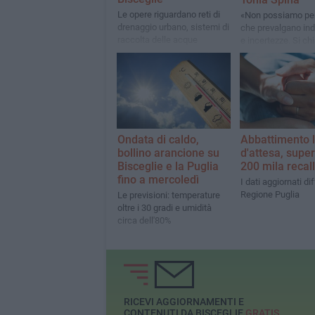
Le opere riguardano reti di
«Non possiamo pe
drenaggio urbano, sistemi di
che prevalgano ind
raccolta delle acque
e incertezze. Si ch
meteoriche, impianti di
immediatamente qu
trattamento, vasche di
la programmazion
accumulo e recapiti finali
Ondata di caldo,
Abbattimento l
bollino arancione su
d'attesa, supera
Bisceglie e la Puglia
200 mila recall
fino a mercoledì
I dati aggiornati di
Regione Puglia
Le previsioni: temperature
oltre i 30 gradi e umidità
circa dell'80%
RICEVI AGGIORNAMENTI E
CONTENUTI DA BISCEGLIE
GRATIS