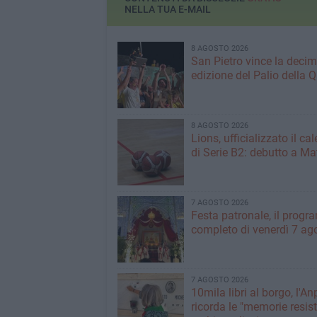
NELLA TUA E-MAIL
8 AGOSTO 2026
San Pietro vince la deci
edizione del Palio della 
8 AGOSTO 2026
Lions, ufficializzato il ca
di Serie B2: debutto a Ma
7 AGOSTO 2026
Festa patronale, il prog
completo di venerdì 7 ag
7 AGOSTO 2026
10mila libri al borgo, l'An
ricorda le "memorie resist