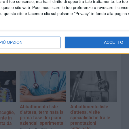
e il tuo consenso, ma hai il diritto di opporti a tale trattamento. Le tue
 questo sito web. Puoi modificare le tue preferenze o revocare il conse
8 AGOSTO 2026
questo sito e facendo clic sul pulsante "Privacy" in fondo alla pagina
fioso
Latitanti del clan Capriati
asolare
arrestati, le parole del colonnello
Massimiliano Galasso
PIÙ OPZIONI
ACCETTO
Abbattimento liste
Abbattimento liste
d'attesa, terminata la
d'attesa, visite
sceglie,
prima fase dei piani
specialistiche tra le
nte in
aziendali sperimentali
prenotazioni
sta da
anticipate