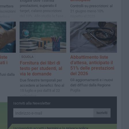
Erogate oltre 155mila
prestazioni, superato il
Controlli su prescrizioni: al
rmettere
target, calano prescrizioni
21 giugno meno 10%
iscrezioni
del 10%. Allo studio la fase
rispetto al 2025
iarisca
2
ale sia
e»
iste
Abbattimento liste
SCUOLA
ti i
d'attesa, anticipato il
Fornitura dei libri di
51% delle prestazioni
testo per studenti, al
del 2026
via le domande
ffusi dalla
Gli aggiornamenti e i nuovi
Due finestre temporali per
dati diffusi dalla Regione
accedere ai benefici: fino al
Puglia
15 luglio e poi dall'8 al 22
settembre
Iscriviti alla Newsletter
Iscriviti
Iscrivendoti accetti i
termini
e la
privacy policy