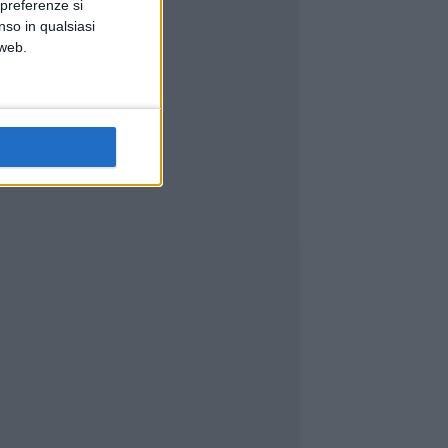
 preferenze si
nso in qualsiasi
 web.