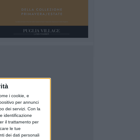
ità
ome i cookie, e
spositivo per annunci
o dei servizi.
Con la
e identificazione
er il trattamento per
icare le tue
ti dei dati personali