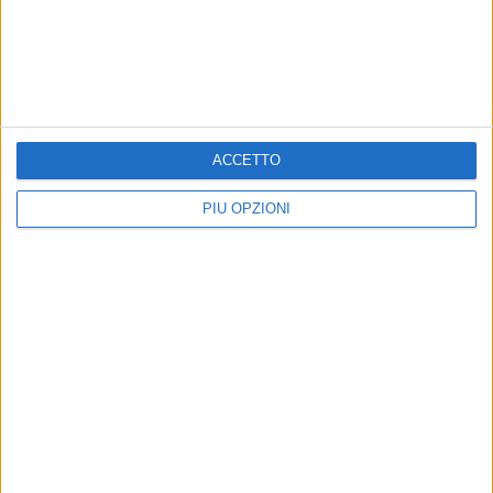
7 AGOSTO 2026
Festa patronale, il programma completo di
venerdì 7 agosto
ACCETTO
PIÙ OPZIONI