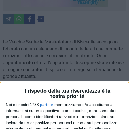
2
Le Vecchie Segherie Mastrototaro di Bisceglie accolgono
febbraio con un calendario di incontri letterari che promette
emozioni, riflessione e occasioni di confronto. Ogni
appuntamento offrirà l'opportunità di scoprire storie intense,
dialogare con autori di spicco e immergersi in tematiche di
grande attualità.
Un romanzo di liberazione e memoria: le parole di Andrea
Il rispetto della tua riservatezza è la
nostra priorità
Bajani
Il programma del mese si aprirà giovedì 6 febbraio, alle ore
Noi e i nostri 1733
partner
memorizziamo e/o accediamo a
19.00, con Andrea Bajani, che presenterà L'anniversario
informazioni su un dispositivo, come i cookie, e trattiamo dati
personali, come identificatori univoci e informazioni standard
(Feltrinelli). Nell'opera, Bajani affronta la complessità dei
inviate da un dispositivo per annunci e contenuti personalizzati,
legami familiari e la possibilità di spezzarli. Attraverso il
misurazione di annunci e contenuti, analisi dell'audience e