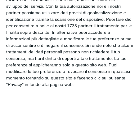
racconto di un figlio che narra le violenze sottili vissute tra le
sviluppo dei servizi.
Con la tua autorizzazione noi e i nostri
mura domestiche, il libro scardina il tabù della famiglia
partner possiamo utilizzare dati precisi di geolocalizzazione e
come unico rifugio. Un ritratto struggente di una donna
identificazione tramite la scansione del dispositivo. Puoi fare clic
schiacciata dal conformismo e di una famiglia prigioniera
per consentire a noi e ai nostri 1733 partner il trattamento per le
del controllo e della richiesta d'amore. Modererà l'incontro la
finalità sopra descritte. In alternativa puoi accedere a
informazioni più dettagliate e modificare le tue preferenze prima
cantautrice e scrittrice Erica Mou.
di acconsentire o di negare il consenso.
Si rende noto che alcuni
trattamenti dei dati personali possono non richiedere il tuo
Un excursus tra cibo e letteratura con Stefania De Toma
consenso, ma hai il diritto di opporti a tale trattamento. Le tue
Si prosegue venerdì 7 febbraio, ore 20:00, con
preferenze si applicheranno solo a questo sito web. Puoi
l'appuntamento Tra il serio e l'aceto. Stefania De Toma
modificare le tue preferenze o revocare il consenso in qualsiasi
guiderà il pubblico in un reading originale che unisce due
momento tornando su questo sito e facendo clic sul pulsante
mondi apparentemente lontani: quello della cucina e quello
"Privacy" in fondo alla pagina web.
della letteratura. Da Eva e la sua mela al baccalà di
Robinson Crusoe, ogni racconto sarà un'occasione per
scoprire curiosità culinarie e simbolismi nascosti nei testi più
amati della tradizione letteraria.
Rinascere dalla violenza: la testimonianza unica di Lucia
Annibali