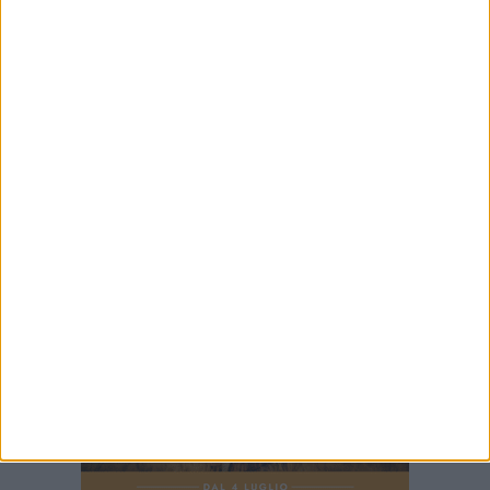
7 AGOSTO 2026
Unione, definito il girone di Eccellenza: tutte le
avversarie
7 AGOSTO 2026
Promozione, Don Uva e Virtus Bisceglie nel
girone A: sarà ancora derby
7 AGOSTO 2026
Star Volley, il primo passo è la conferma di
Annalisa Mileno