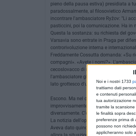
pieno della pausa estiva) presidiata a tur
paradossalmente, al filosovietico Armand
incontrare l'ambasciatore Ryžov: "Li acc
pasticcini, poi la comunicazione. Ha in m
Questa la sostanza: su richiesta del gov
Varsavia sono entrate in Praga per difend
controrivoluzione interna e internazional
Freddamente Cossutta domanda: «Su rich
compagni». «Avete i nomi?». L'ambascia
cecoslovacco di richiesta d'intervento?
I
l'ambasciatore gli mette tra le mani e in t
Noi e i nostri 1733
p
lato grottesco d'un momento drammatic
trattiamo dati person
e contenuti personali
Escono. Ma nel corridoio, fatti pochi pa
tua autorizzazione no
improvvisamente cambiata, dice preoccu
tramite la scansione 
diversamente. C'è stato un errore di trasm
le finalità sopra des
preferenze prima di 
La notizia dell'operazione militare è cop
possono non richieder
Aveva dato quindi per avvenuto un inter
applicheranno solo a
allora la situazione paradossale: Cossutt