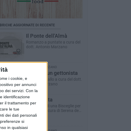
BRICHE AGGIORNATE DI RECENTE
Il Ponte dell'Almà
Romanzo a puntate a cura del
dott. Antonio Marzano
ANTONIO MARZANO
ità
Morte di un gettonista
ome i cookie, e
Racconto giallo a cura del dott.
Antonio Marzano
spositivo per annunci
o dei servizi.
Con la
e identificazione
Dare la vita
er il trattamento per
Il racconto di una Bisceglie per
icare le tue
il Sociale - a cura di Serena de
ti dei dati personali
Musso
 preferenze si
nso in qualsiasi
ANTONIO MARZANO