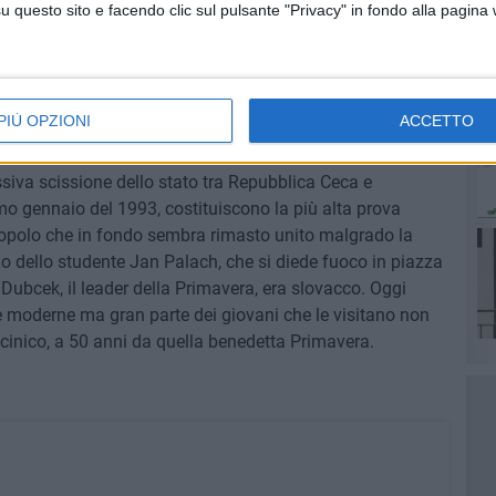
questo sito e facendo clic sul pulsante "Privacy" in fondo alla pagina
di frontiera mancano ancora parecchie ore". La Primavera
imore di una strage non dissimile, nel 1981, il generale
 libertà residua dei polacchi all'intervento diretto
pe".
PIÙ OPZIONI
ACCETTO
 pacifica dell'assetto politico cecoslovacco dal 1989 in
ssiva scissione dello stato tra Repubblica Ceca e
mo gennaio del 1993, costituiscono la più alta prova
popolo che in fondo sembra rimasto unito malgrado la
icio dello studente Jan Palach, che si diede fuoco in piazza
ubcek, il leader della Primavera, era slovacco. Oggi
e moderne ma gran parte dei giovani che le visitano non
inico, a 50 anni da quella benedetta Primavera.