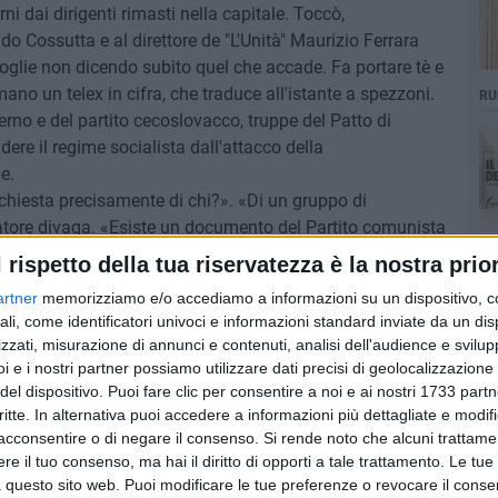
ni dai dirigenti rimasti nella capitale. Toccò,
o Cossutta e al direttore de "L'Unità" Maurizio Ferrara
oglie non dicendo subito quel che accade. Fa portare tè e
ano un telex in cifra, che traduce all'istante a spezzoni.
RU
erno e del partito cecoslovacco, truppe del Patto di
ere il regime socialista dall'attacco della
e.
iesta precisamente di chi?». «Di un gruppo di
tore divaga. «Esiste un documento del Partito comunista
. Naturalmente non esiste. Si alzano. Goffamente
l rispetto della tua riservatezza è la nostra prior
asca boccette di vodka e d'altri liquori e cioccolatini. È il
artner
memorizziamo e/o accediamo a informazioni su un dispositivo, c
o.
ali, come identificatori univoci e informazioni standard inviate da un di
zzati, misurazione di annunci e contenuti, analisi dell'audience e svilupp
ssi, l'ambasciatore li raggiunge. Ha un'espressione
i e i nostri partner possiamo utilizzare dati precisi di geolocalizzazione 
pato: «Fate conto di non avere sentito. Le cose stanno
del dispositivo. Puoi fare clic per consentire a noi e ai nostri 1733 partn
issione». In realtà un errore c'è stato, ma d'altra specie.
critte. In alternativa puoi accedere a informazioni più dettagliate e modif
acconsentire o di negare il consenso.
Si rende noto che alcuni trattamen
erta da embargo. L'ambasciatore se n'è accorto in ritardo.
e il tuo consenso, ma hai il diritto di opporti a tale trattamento. Le tue
vento che inizierà soltanto dopo la mezzanotte. Ecco
 questo sito web. Puoi modificare le tue preferenze o revocare il conse
a e Ferrara sanno dell'invasione, soli in tutto l'Occidente;