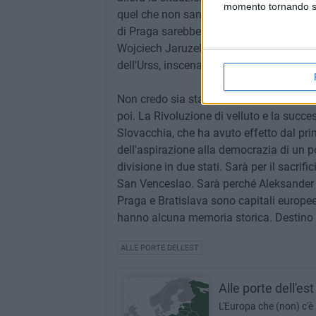
momento tornando su 
quel che non sanno è che al passaggio 
di Praga sarebbe comunque finita e nel t
Wojciech Jaruzelski preferì sequestrare la
dell'Urss, inscenando il celebre "autogol
Non credo sia stata casuale l'evoluzione
poi. La Rivoluzione di velluto e la succe
Slovacchia, che ha avuto effetto dal pri
dell'aspirazione alla democrazia di un 
divisione in due stati. Sarà per il sacrif
San Venceslao. Sarà perché Aleksander D
Praga e Bratislava sono capitali europe
hanno alcuna memoria storica. Destino c
ALLE PORTE DELL'EST
Alle porte dell'est
L'Europa che (non) c'è