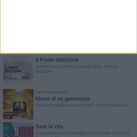
RUBRICHE AGGIORNATE DI RECENTE
Il Ponte dell'Almà
Romanzo a puntate a cura del dott. Antonio
Marzano
ANTONIO MARZANO
Morte di un gettonista
Racconto giallo a cura del dott. Antonio Marzano
Dare la vita
Il racconto di una Bisceglie per il Sociale - a cura di