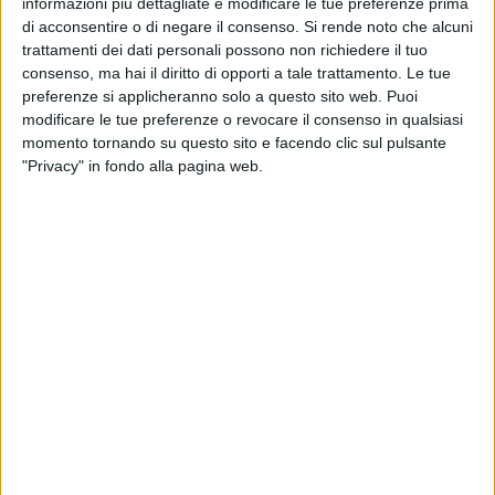
informazioni più dettagliate e modificare le tue preferenze prima
e secondo grado (cioè le medie e le superiori) tutti nella
di acconsentire o di negare il consenso.
Si rende noto che alcuni
stessa settimana: quella che precede il 10 febbraio,
Giorno
trattamenti dei dati personali possono non richiedere il tuo
consenso, ma hai il diritto di opporti a tale trattamento. Le tue
del ricordo
.
preferenze si applicheranno solo a questo sito web. Puoi
modificare le tue preferenze o revocare il consenso in qualsiasi
Compiti in classe, interrogazioni, assemblee di istituto,
momento tornando su questo sito e facendo clic sul pulsante
evacuazioni delle strutture, invasioni delle cavallette:
"Privacy" in fondo alla pagina web.
qualsiasi cosa diventa improvvisamente improcrastinabile,
pur di non pronunciare quella parola.
Foibe
. Lo stesso vale
per un mainstream che, ritenendosi di sinistra (e perciò
depositario della verità assoluta), gira la testa dall'altra
parte, minimizza, fa finta di non vedere e non sentire, si
nasconde.
Ho espresso più volte, nel corso degli anni, lo sdegno e
l'esecrazione per il
disinteresse
, che ritengo senza mezzi
termini
doloso e complice
, di docenti, associazioni,
comunità parrocchiali, movimenti politici a proposito delle
doverose celebrazioni del Giorno del ricordo a Bisceglie.
Per