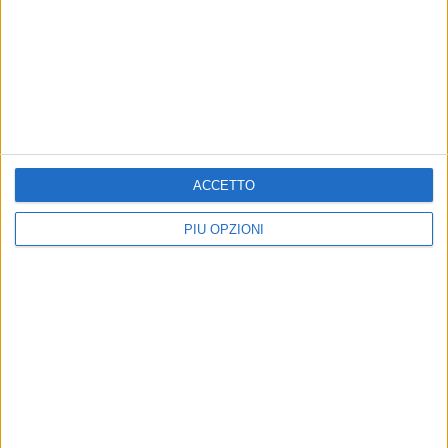
Iscriviti alla Newsletter
Iscriviti
ACCETTO
Iscrivendoti accetti i
termini
e la
privacy policy
PIÙ OPZIONI
Altri contenuti a tema
ATTUALITÀ
ATTUALITÀ