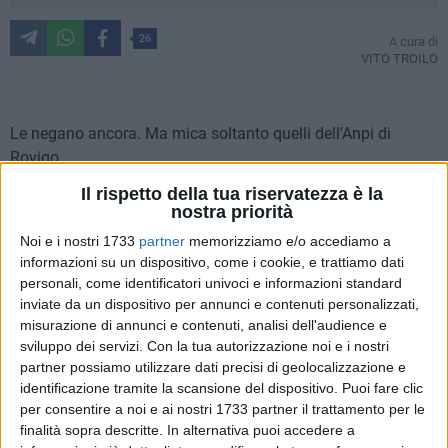
26
A cura di
VITO TROILO
Le negano ancora. Ma mica soltanto quelli dell'Anpi di
Rovigo...
Il rispetto della tua riservatezza è la
Prendiamo Bisceglie, tanto per fare un esempio. Trascorse le
nostra priorità
iniziative di elevata caratura morale e per fortuna non isolate
Noi e i nostri 1733
partner
memorizziamo e/o accediamo a
(anzi, l'augurio è che aumentino!) dedicate al Giorno della
informazioni su un dispositivo, come i cookie, e trattiamo dati
memoria, si è sempre verificato, finora e già da quand'ero
personali, come identificatori univoci e informazioni standard
alunno anch'io, un fenomeno che non esiterei a definire
inviate da un dispositivo per annunci e contenuti personalizzati,
piuttosto bizzarro...
misurazione di annunci e contenuti, analisi dell'audience e
sviluppo dei servizi.
Con la tua autorizzazione noi e i nostri
partner possiamo utilizzare dati precisi di geolocalizzazione e
Decine di insegnanti delle scuole di ogni ordine e grado in
identificazione tramite la scansione del dispositivo. Puoi fare clic
questa città sembrano perdere
, tutto d'un tratto,
il desiderio
per consentire a noi e ai nostri 1733 partner il trattamento per le
di trasmettere conoscenza
alle studentesse e agli studenti,
finalità sopra descritte. In alternativa puoi accedere a
delle primarie (le elementari) come delle secondarie di primo