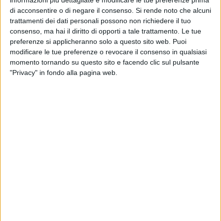
prosecuzione, a più ampio raggio, in diversi stati.
di acconsentire o di negare il consenso.
Si rende noto che alcuni
trattamenti dei dati personali possono non richiedere il tuo
L'impressione è che l'emergenza sanitaria abbia messo
consenso, ma hai il diritto di opporti a tale trattamento. Le tue
ulteriormente in risalto le
differenze, le contraddizioni, le
preferenze si applicheranno solo a questo sito web. Puoi
lacerazioni interne all'Unione Europea
. Difficile, però,
modificare le tue preferenze o revocare il consenso in qualsiasi
immaginare quali ripercussioni possano scaturire al termine
momento tornando su questo sito e facendo clic sul pulsante
della crisi Coronavirus.
"Privacy" in fondo alla pagina web.
Non sono pochi gli osservatori convinti che per il Vecchio
Continente questa pandemia possa rappresentare, se non
qualcosa di analogo ai due conflitti mondiali, quanto meno
una rivoluzione simile a quella provocata dagli
stravolgimenti politico-economico-sociali del 1989.
Covid-19 ha portato la questione dell'unità europea fra i
temi centrali più avvertiti dalla nostra opinione pubblica
,
aprendo uno squarcio mai così vistoso sull'atteggiamento
che i singoli paesi - partner veri o presunti e nazioni
apparentemente distanti quando non avvertite come ostili -