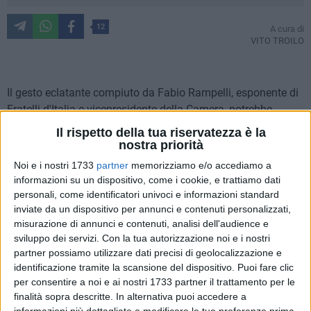
12
A cura di
VITO TROILO
Il gesto eclatante compiuto da Fabio Rampelli, esponente di
Fratelli d'Italia e vicepresidente della Camera, potrebbe
restare confinato nel dimenticatoio o al contrario assumere
Il rispetto della tua riservatezza è la
una rilevanza molto marcata a breve e medio termine. La
nostra priorità
storia farà il suo corso ma in questo momento è attualità e
Noi e i nostri 1733
partner
memorizziamo e/o accediamo a
non possiamo certo ergerci a storiografi di un tempo che
informazioni su un dispositivo, come i cookie, e trattiamo dati
stiamo ancora vivendo.
personali, come identificatori univoci e informazioni standard
inviate da un dispositivo per annunci e contenuti personalizzati,
misurazione di annunci e contenuti, analisi dell'audience e
Il deputato del partito di Giorgia Meloni non è peraltro l'unico,
sviluppo dei servizi.
Con la tua autorizzazione noi e i nostri
in queste ore, a manifestare in modo concreto la sua totale
partner possiamo utilizzare dati precisi di geolocalizzazione e
dissociazione nei confronti dei metodi di gestione della crisi
identificazione tramite la scansione del dispositivo. Puoi fare clic
e dei suoi potenziali riflessi da parte di coloro che, al
per consentire a noi e ai nostri 1733 partner il trattamento per le
momento, rappresentano le istituzioni europee ai massimi
finalità sopra descritte. In alternativa puoi accedere a
livelli. Il dibattito è apertissimo e tutto lascia presagire una
informazioni più dettagliate e modificare le tue preferenze prima