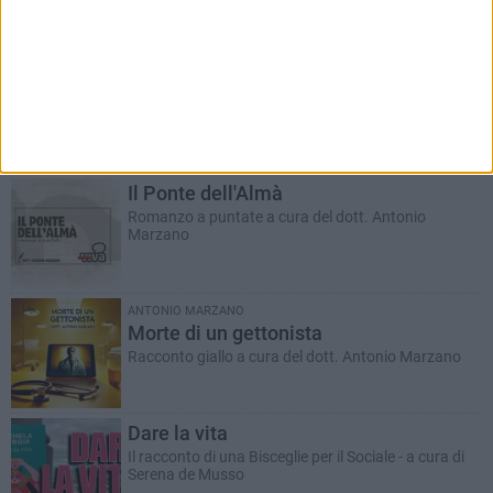
RUBRICHE AGGIORNATE DI RECENTE
Il Ponte dell'Almà
Romanzo a puntate a cura del dott. Antonio
Marzano
ANTONIO MARZANO
Morte di un gettonista
Racconto giallo a cura del dott. Antonio Marzano
Dare la vita
Il racconto di una Bisceglie per il Sociale - a cura di
Serena de Musso