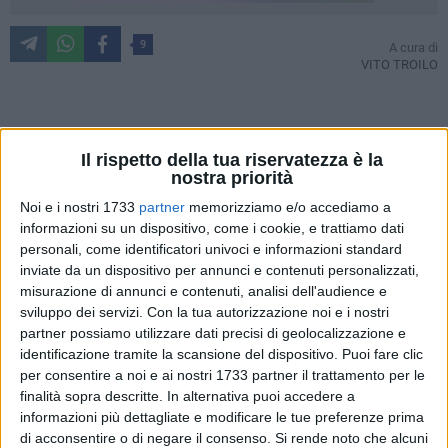
9
A cura di
VITO TROILO
Sono trascorsi appena sette giorni dal voto politico in Italia.
Il rispetto della tua riservatezza è la
Le approfondite e accurate analisi degli esiti e delle possibili
nostra priorità
ripercussioni sul territorio e in particolare a Bisceglie hanno
Noi e i nostri 1733
partner
memorizziamo e/o accediamo a
tenuto decisamente banco, in considerazione della sempre
informazioni su un dispositivo, come i cookie, e trattiamo dati
più imminente (qualcuno oserebbe definirla "incombente")
personali, come identificatori univoci e informazioni standard
scadenza elettorale amministrativa.
inviate da un dispositivo per annunci e contenuti personalizzati,
misurazione di annunci e contenuti, analisi dell'audience e
Gli esperti, a vario titolo, si sono espressi sulle potenziali
sviluppo dei servizi.
Con la tua autorizzazione noi e i nostri
ricadute dei risultati ottenuti in città dal Movimento 5 Stelle,
partner possiamo utilizzare dati precisi di geolocalizzazione e
identificazione tramite la scansione del dispositivo. Puoi fare clic
dalla coalizione di centrodestra e dall'aggregazione parziale
per consentire a noi e ai nostri 1733 partner il trattamento per le
di centrosinistra a guida Pd sulle comunali di maggio (o
finalità sopra descritte. In alternativa puoi accedere a
giugno, la data del primo turno non è stata ancora stabilita).
informazioni più dettagliate e modificare le tue preferenze prima
Il rovinoso dato di Francesco Spina, che ha raccolto poco
di acconsentire o di negare il consenso.
Si rende noto che alcuni