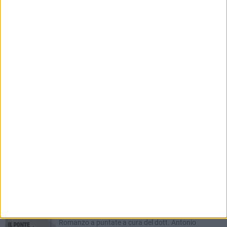
Farmacie di turno dal 20 al 26 Luglio
FARMACIE DI TURNO
Farmacie di turno dal 6 al 12 luglio
RUBRICHE AGGIORNATE DI RECENTE
Il Ponte dell'Almà
Romanzo a puntate a cura del dott. Antonio